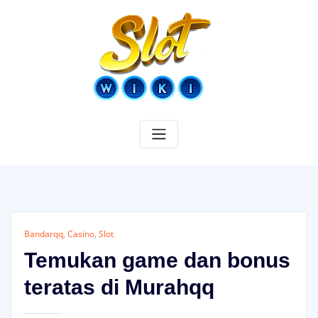
Skip
to
content
Bandarqq
,
Casino
,
Slot
Temukan game dan bonus
teratas di Murahqq