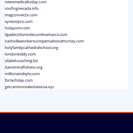
newsmedicaltoday.com
roofingnevada.info
magconnectx.com
synexispro.com
holayomi.com
ligadeciclismodecundinamarca.com
nashvilleworkerscompensationattorney.com
holyfamilycathedralschool.org
londonkiddy.com
ufabetcoaching.biz
davismindfulness.org
millionairebyte.com
fortechday.com
getcaminorealestateusa.xyz