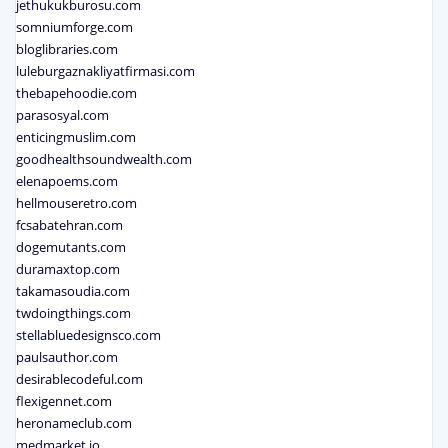
jethukukburosu.com
somniumforge.com
bloglibraries.com
luleburgaznakliyatfirmasi.com
thebapehoodie.com
parasosyal.com
enticingmuslim.com
goodhealthsoundwealth.com
elenapoems.com
hellmouseretro.com
fcsabatehran.com
dogemutants.com
duramaxtop.com
takamasoudia.com
twdoingthings.com
stellabluedesignsco.com
paulsauthor.com
desirablecodeful.com
flexigennet.com
heronameclub.com
medmarket.io