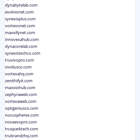
dynabytelab.com
evolvionet.com
synexisplus.com
vortexonet.com
maxxifynet.com
innovexahub.com
dynacorelab.com
synexistechco.com
truvivopro.com
vividusco.com
vortexahq.com
zenithifyit.com
maxxiohub.com
zephyraweb.com
vortexaweb.com
optigeniusco.com
novuspherex.com
novaevopro.com
trusparktech.com
trubrandzhq.com