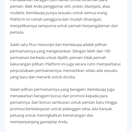
pemain. Baik Anda penggemar slot, poker, blackjack, atau
roulette, Kemilauqq punya sesuatu untuk semua orang.
Platform ini ramah pengguna dan mudah dinavigasi,
menjadikannya sempurna untuk pemain berpengalaman dan
pemula.
Salah satu fitur menonjol dari Kemilauqq adalah pilihan
permainannya yang mengesankan. Dengan lebih dari 100
permainan berbeda untuk dipilih, pemain tidak pernah
kekurangan pilihan. Platform ini juga secara rutin memperbarui
perpustakaan permainannya, memastikan selalu ada sesuatu
yang baru dan menarik untuk dicoba.
Selain pilihan permainannya yang beragam, Kemilauqq juga
menawarkan beragam bonus dan promosi kepada para
pemainnya. Dari bonus sambutan untuk pemain baru hingga
promosi berkelanjutan untuk pelanggan setia, ada banyak
peluang untuk meningkatkan kemenangan dan
memperpanjang gameplay Anda.