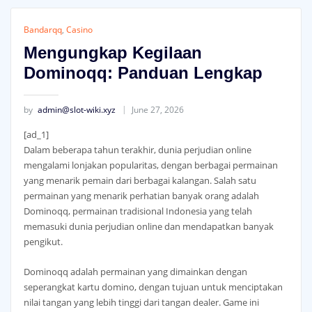
Bandarqq
,
Casino
Mengungkap Kegilaan
Dominoqq: Panduan Lengkap
by
admin@slot-wiki.xyz
June 27, 2026
[ad_1]
Dalam beberapa tahun terakhir, dunia perjudian online
mengalami lonjakan popularitas, dengan berbagai permainan
yang menarik pemain dari berbagai kalangan. Salah satu
permainan yang menarik perhatian banyak orang adalah
Dominoqq, permainan tradisional Indonesia yang telah
memasuki dunia perjudian online dan mendapatkan banyak
pengikut.
Dominoqq adalah permainan yang dimainkan dengan
seperangkat kartu domino, dengan tujuan untuk menciptakan
nilai tangan yang lebih tinggi dari tangan dealer. Game ini