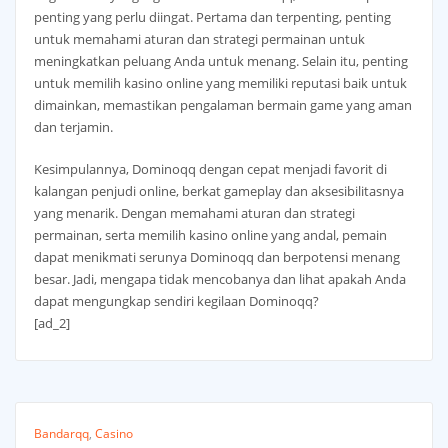
penting yang perlu diingat. Pertama dan terpenting, penting
untuk memahami aturan dan strategi permainan untuk
meningkatkan peluang Anda untuk menang. Selain itu, penting
untuk memilih kasino online yang memiliki reputasi baik untuk
dimainkan, memastikan pengalaman bermain game yang aman
dan terjamin.
Kesimpulannya, Dominoqq dengan cepat menjadi favorit di
kalangan penjudi online, berkat gameplay dan aksesibilitasnya
yang menarik. Dengan memahami aturan dan strategi
permainan, serta memilih kasino online yang andal, pemain
dapat menikmati serunya Dominoqq dan berpotensi menang
besar. Jadi, mengapa tidak mencobanya dan lihat apakah Anda
dapat mengungkap sendiri kegilaan Dominoqq?
[ad_2]
Bandarqq
,
Casino