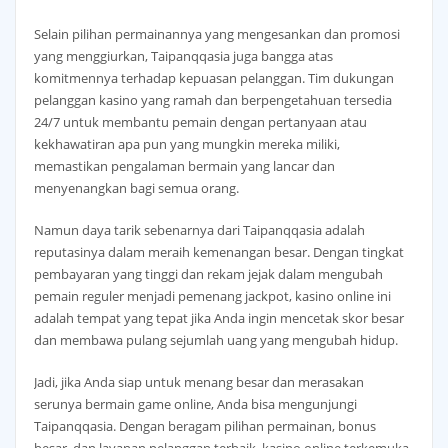
Selain pilihan permainannya yang mengesankan dan promosi
yang menggiurkan, Taipanqqasia juga bangga atas
komitmennya terhadap kepuasan pelanggan. Tim dukungan
pelanggan kasino yang ramah dan berpengetahuan tersedia
24/7 untuk membantu pemain dengan pertanyaan atau
kekhawatiran apa pun yang mungkin mereka miliki,
memastikan pengalaman bermain yang lancar dan
menyenangkan bagi semua orang.
Namun daya tarik sebenarnya dari Taipanqqasia adalah
reputasinya dalam meraih kemenangan besar. Dengan tingkat
pembayaran yang tinggi dan rekam jejak dalam mengubah
pemain reguler menjadi pemenang jackpot, kasino online ini
adalah tempat yang tepat jika Anda ingin mencetak skor besar
dan membawa pulang sejumlah uang yang mengubah hidup.
Jadi, jika Anda siap untuk menang besar dan merasakan
serunya bermain game online, Anda bisa mengunjungi
Taipanqqasia. Dengan beragam pilihan permainan, bonus