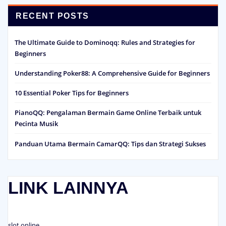
RECENT POSTS
The Ultimate Guide to Dominoqq: Rules and Strategies for
Beginners
Understanding Poker88: A Comprehensive Guide for Beginners
10 Essential Poker Tips for Beginners
PianoQQ: Pengalaman Bermain Game Online Terbaik untuk
Pecinta Musik
Panduan Utama Bermain CamarQQ: Tips dan Strategi Sukses
LINK LAINNYA
slot online