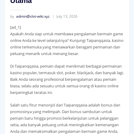
Utama
by
admin@slot-wiki.xyz
July 13, 2026
[ad_1]
Apakah Anda siap untuk membawa pengalaman bermain game
online Anda ke level selanjutnya? Kunjungi Taipanqqasia, kasino
online terkemuka yang menawarkan beragam permainan dan
peluang menarik untuk menang besar.
Di Taipanqqasia, pemain dapat menikmati berbagai permainan
kasino populer, termasuk slot, poker, blackjack, dan banyak lagi.
Baik Anda seorang profesional berpengalaman atau pemain
biasa, selalu ada sesuatu untuk semua orang di kasino online
berperingkat teratas ini.
Salah satu fitur menonjol dari Taipanqqasia adalah bonus dan
promosinya yang melimpah. Dari bonus sambutan untuk
pemain baru hingga promosi berkelanjutan untuk pelanggan
setia, ada banyak peluang untuk meningkatkan kemenangan
Anda dan memaksimalkan pengalaman bermain game Anda.