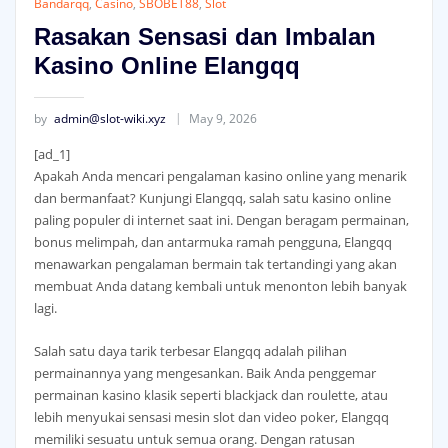
Bandarqq
,
Casino
,
SBOBET88
,
Slot
Rasakan Sensasi dan Imbalan
Kasino Online Elangqq
by
admin@slot-wiki.xyz
May 9, 2026
[ad_1]
Apakah Anda mencari pengalaman kasino online yang menarik
dan bermanfaat? Kunjungi Elangqq, salah satu kasino online
paling populer di internet saat ini. Dengan beragam permainan,
bonus melimpah, dan antarmuka ramah pengguna, Elangqq
menawarkan pengalaman bermain tak tertandingi yang akan
membuat Anda datang kembali untuk menonton lebih banyak
lagi.
Salah satu daya tarik terbesar Elangqq adalah pilihan
permainannya yang mengesankan. Baik Anda penggemar
permainan kasino klasik seperti blackjack dan roulette, atau
lebih menyukai sensasi mesin slot dan video poker, Elangqq
memiliki sesuatu untuk semua orang. Dengan ratusan