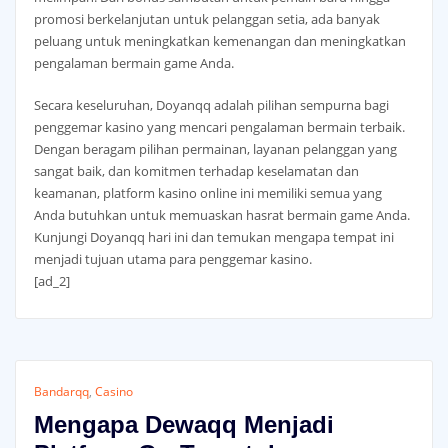
promosi berkelanjutan untuk pelanggan setia, ada banyak
peluang untuk meningkatkan kemenangan dan meningkatkan
pengalaman bermain game Anda.
Secara keseluruhan, Doyanqq adalah pilihan sempurna bagi
penggemar kasino yang mencari pengalaman bermain terbaik.
Dengan beragam pilihan permainan, layanan pelanggan yang
sangat baik, dan komitmen terhadap keselamatan dan
keamanan, platform kasino online ini memiliki semua yang
Anda butuhkan untuk memuaskan hasrat bermain game Anda.
Kunjungi Doyanqq hari ini dan temukan mengapa tempat ini
menjadi tujuan utama para penggemar kasino.
[ad_2]
Bandarqq
,
Casino
Mengapa Dewaqq Menjadi