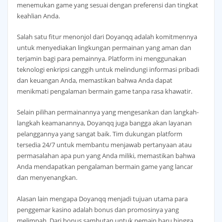
menemukan game yang sesuai dengan preferensi dan tingkat
keahlian Anda.
Salah satu fitur menonjol dari Doyanqq adalah komitmennya
untuk menyediakan lingkungan permainan yang aman dan
terjamin bagi para pemainnya. Platform ini menggunakan
teknologi enkripsi canggih untuk melindungi informasi pribadi
dan keuangan Anda, memastikan bahwa Anda dapat
menikmati pengalaman bermain game tanpa rasa khawatir.
Selain pilihan permainannya yang mengesankan dan langkah-
langkah keamanannya, Doyanqq juga bangga akan layanan
pelanggannya yang sangat baik. Tim dukungan platform
tersedia 24/7 untuk membantu menjawab pertanyaan atau
permasalahan apa pun yang Anda miliki, memastikan bahwa
Anda mendapatkan pengalaman bermain game yang lancar
dan menyenangkan.
Alasan lain mengapa Doyanqq menjadi tujuan utama para
penggemar kasino adalah bonus dan promosinya yang
melimpah. Dari bonus sambutan untuk pemain baru hingga