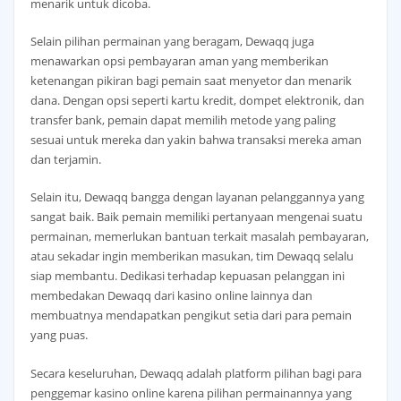
menarik untuk dicoba.
Selain pilihan permainan yang beragam, Dewaqq juga
menawarkan opsi pembayaran aman yang memberikan
ketenangan pikiran bagi pemain saat menyetor dan menarik
dana. Dengan opsi seperti kartu kredit, dompet elektronik, dan
transfer bank, pemain dapat memilih metode yang paling
sesuai untuk mereka dan yakin bahwa transaksi mereka aman
dan terjamin.
Selain itu, Dewaqq bangga dengan layanan pelanggannya yang
sangat baik. Baik pemain memiliki pertanyaan mengenai suatu
permainan, memerlukan bantuan terkait masalah pembayaran,
atau sekadar ingin memberikan masukan, tim Dewaqq selalu
siap membantu. Dedikasi terhadap kepuasan pelanggan ini
membedakan Dewaqq dari kasino online lainnya dan
membuatnya mendapatkan pengikut setia dari para pemain
yang puas.
Secara keseluruhan, Dewaqq adalah platform pilihan bagi para
penggemar kasino online karena pilihan permainannya yang