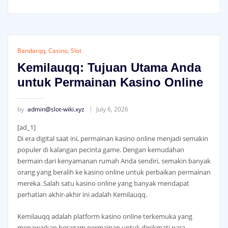
Bandarqq
,
Casino
,
Slot
Kemilauqq: Tujuan Utama Anda
untuk Permainan Kasino Online
by
admin@slot-wiki.xyz
July 6, 2026
[ad_1]
Di era digital saat ini, permainan kasino online menjadi semakin
populer di kalangan pecinta game. Dengan kemudahan
bermain dari kenyamanan rumah Anda sendiri, semakin banyak
orang yang beralih ke kasino online untuk perbaikan permainan
mereka. Salah satu kasino online yang banyak mendapat
perhatian akhir-akhir ini adalah Kemilauqq.
Kemilauqq adalah platform kasino online terkemuka yang
menawarkan beragam permainan untuk dinikmati para