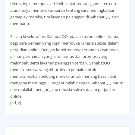
teknis, ingin mempelajari lebih lanjut tentang game tertentu,
atau hanya memerlukan saran tentang cara meningkatkan
gameplay mereka, tim layanan pelanggan di SahabatQQ siap
membantu.
Secara keseluruhan, SahabatQQ adalah kasino online utama
bagi para pemain yang ingin membuka rahasia sukses dalam
perjudian online. Dengan komitmennya terhadap keamanan,
pilihan permainan yang luas, bonus dan promosi yang
melimpah, serta layanan pelanggan terbaik, SahabatQQ
memiliki semua yang dibutuhkan pemain untuk
memaksimalkan peluang mereka untuk menang besar. Jadi
mengapa menunggu? Bergabunglah dengan SahabatQQ hari ini
dan mulailah mengungkap rahasia sukses dalam perjudian
online.
[ad_2]