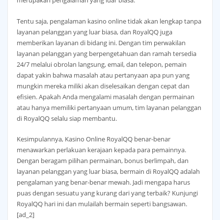
merupakan pengalaman yang luar biasa.
Tentu saja, pengalaman kasino online tidak akan lengkap tanpa
layanan pelanggan yang luar biasa, dan RoyalQQ juga
memberikan layanan di bidang ini. Dengan tim perwakilan
layanan pelanggan yang berpengetahuan dan ramah tersedia
24/7 melalui obrolan langsung, email, dan telepon, pemain
dapat yakin bahwa masalah atau pertanyaan apa pun yang
mungkin mereka miliki akan diselesaikan dengan cepat dan
efisien. Apakah Anda mengalami masalah dengan permainan
atau hanya memiliki pertanyaan umum, tim layanan pelanggan
di RoyalQQ selalu siap membantu.
Kesimpulannya, Kasino Online RoyalQQ benar-benar
menawarkan perlakuan kerajaan kepada para pemainnya.
Dengan beragam pilihan permainan, bonus berlimpah, dan
layanan pelanggan yang luar biasa, bermain di RoyalQQ adalah
pengalaman yang benar-benar mewah. Jadi mengapa harus
puas dengan sesuatu yang kurang dari yang terbaik? Kunjungi
RoyalQQ hari ini dan mulailah bermain seperti bangsawan.
[ad_2]