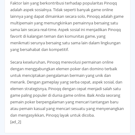
Faktor lain yang berkontribusi terhadap popularitas Pinoqq
adalah aspek sosialnya. Tidak seperti banyak game online
lainnya yang dapat dimainkan secara solo, Pinoqq adalah game
multipemain yang memungkinkan pemainnya bersaing satu
sama lain secara real-time. Aspek sosial ini menjadikan Pinoqq
favorit di kalangan teman dan komunitas game, yang
menikmati serunya bersaing satu sama lain dalam lingkungan
yang bersahabat dan kompetitif.
Secara keseluruhan, Pinoqq merevolusi permainan online
dengan menggabungkan elemen poker dan domino terbaik
untuk menciptakan pengalaman bermain yang unik dan
menarik. Dengan gameplay yang serba cepat, aspek sosial, dan
elemen strategisnya, Pinoqq dengan cepat menjadi salah satu
game paling populer di dunia game online. Baik Anda seorang
pemain poker berpengalaman yang mencari tantangan baru
atau pemain kasual yang mencari sesuatu yang menyenangkan
dan mengasyikkan, Pinoqq layak untuk dicoba.
[ad_2]