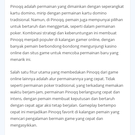
Pinoqq adalah permainan yang dimainkan dengan seperangkat
kartu domino, mirip dengan permainan kartu domino
tradisional. Namun, di Pinoqq, pemain juga mempunyai pilihan
untuk bertaruh dan menggertak, seperti dalam permainan
poker. Kombinasi strategi dan keberuntungan ini membuat
Pinoqq menjadi populer di kalangan gamer online, dengan
banyak pemain berbondong-bondong mengunjungi kasino
online dan situs game untuk mencoba permainan baru yang
menarik ini.
Salah satu fitur utama yang membedakan Pinoqq dari game
online lainnya adalah alur permainannya yang cepat. Tidak
seperti permainan poker tradisional, yang terkadang memakan
waktu berjam-jam, permainan Pinoqq berlangsung cepat dan
intens, dengan pemain membuat keputusan dan bertaruh
dengan cepat agar aksi tetap berjalan. Gameplay bertempo
cepat ini menjadikan Pinoqq favorit di kalangan pemain yang
mencari pengalaman bermain game yang cepat dan
mengasyikkan.