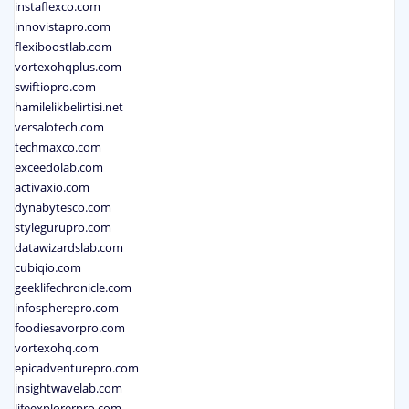
instaflexco.com
innovistapro.com
flexiboostlab.com
vortexohqplus.com
swiftiopro.com
hamilelikbelirtisi.net
versalotech.com
techmaxco.com
exceedolab.com
activaxio.com
dynabytesco.com
stylegurupro.com
datawizardslab.com
cubiqio.com
geeklifechronicle.com
infospherepro.com
foodiesavorpro.com
vortexohq.com
epicadventurepro.com
insightwavelab.com
lifeexplorerpro.com