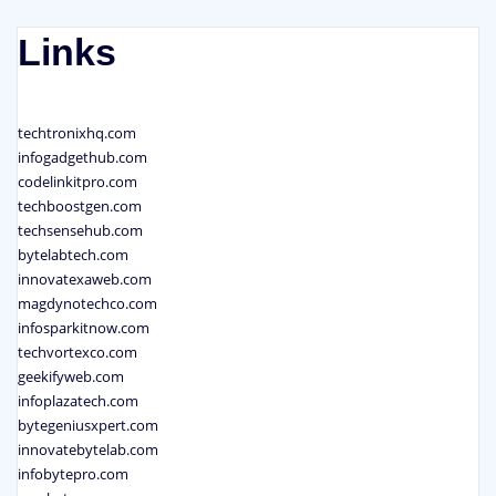
Links
techtronixhq.com
infogadgethub.com
codelinkitpro.com
techboostgen.com
techsensehub.com
bytelabtech.com
innovatexaweb.com
magdynotechco.com
infosparkitnow.com
techvortexco.com
geekifyweb.com
infoplazatech.com
bytegeniusxpert.com
innovatebytelab.com
infobytepro.com