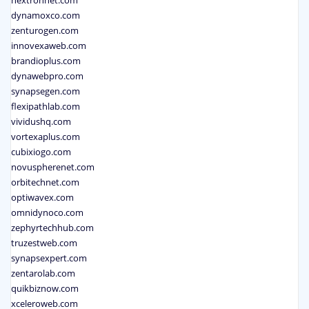
nextronnet.com
dynamoxco.com
zenturogen.com
innovexaweb.com
brandioplus.com
dynawebpro.com
synapsegen.com
flexipathlab.com
vividushq.com
vortexaplus.com
cubixiogo.com
novuspherenet.com
orbitechnet.com
optiwavex.com
omnidynoco.com
zephyrtechhub.com
truzestweb.com
synapsexpert.com
zentarolab.com
quikbiznow.com
xceleroweb.com