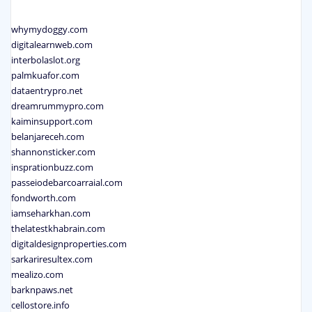
whymydoggy.com
digitalearnweb.com
interbolaslot.org
palmkuafor.com
dataentrypro.net
dreamrummypro.com
kaiminsupport.com
belanjareceh.com
shannonsticker.com
insprationbuzz.com
passeiodebarcoarraial.com
fondworth.com
iamseharkhan.com
thelatestkhabrain.com
digitaldesignproperties.com
sarkariresultex.com
mealizo.com
barknpaws.net
cellostore.info