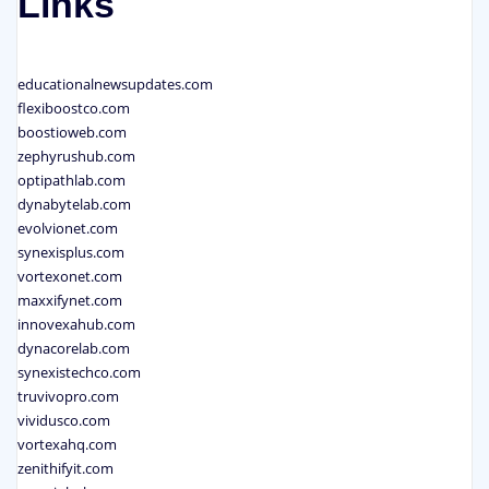
Links
educationalnewsupdates.com
flexiboostco.com
boostioweb.com
zephyrushub.com
optipathlab.com
dynabytelab.com
evolvionet.com
synexisplus.com
vortexonet.com
maxxifynet.com
innovexahub.com
dynacorelab.com
synexistechco.com
truvivopro.com
vividusco.com
vortexahq.com
zenithifyit.com