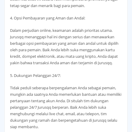
tetap segar dan menarik bagi para pemain.
4. Opsi Pembayaran yang Aman dan Andal:
Dalam perjudian online, keamanan adalah prioritas utama.
Jurusqq menanggapi hal ini dengan serius dan menawarkan
berbagai opsi pembayaran yang aman dan andal untuk dipilih
oleh para pemain. Baik Anda lebih suka menggunakan kartu
kredit, dompet elektronik, atau mata uang kripto, Anda dapat
yakin bahwa transaksi Anda aman dan terjamin di Jurusqq.
5. Dukungan Pelanggan 24/7:
Tidak peduli seberapa berpengalaman Anda sebagai pemain,
mungkin ada saatnya Anda memerlukan bantuan atau memiliki
pertanyaan tentang akun Anda. Di situlah tim dukungan
pelanggan 24/7 Jurusqq berperan. Baik Anda lebih suka
menghubungi melalui live chat, email, atau telepon, tim
dukungan yang ramah dan berpengetahuan di Jurusqq selalu
siap membantu.