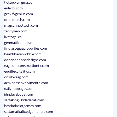
ticktockenigma.com
eulerxr.com
geekifygenius.com
orbitextech.com
magconnecttech.com
zenifyweb.com
livetogel.co
genmatfiredoor.com
findlascegasproperties.com
healthhavenrobbie.com
donanddonnadesigns.com
eagleoneconstructiontx.com
equiflexvitality.com
onlylovesg.com
activedesenvolvimento.com
dailyhubpages.com
idnplaysbobet.com
sattakingvikidadacall.com
bestbolaslotgames.com
sattamatkafixedgamehere.com