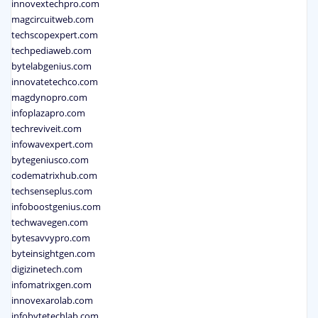
innovextechpro.com
magcircuitweb.com
techscopexpert.com
techpediaweb.com
bytelabgenius.com
innovatetechco.com
magdynopro.com
infoplazapro.com
techreviveit.com
infowavexpert.com
bytegeniusco.com
codematrixhub.com
techsenseplus.com
infoboostgenius.com
techwavegen.com
bytesavvypro.com
byteinsightgen.com
digizinetech.com
infomatrixgen.com
innovexarolab.com
infobytetechlab.com