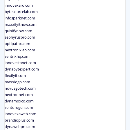
innovexaro.com
bytesourcelab.com
infosparknet.com
maxxifyitnow.com
quixifynow.com
zephyruspro.com
optipathx.com
nextronixlab.com
zentrixhq.com
innovestanet.com
dynabytexpert.com
flexifyit.com
maxxiogo.com
novusgotech.com
nextronnet.com
dynamoxco.com
zenturogen.com
innovexaweb.com
brandioplus.com
dynawebpro.com