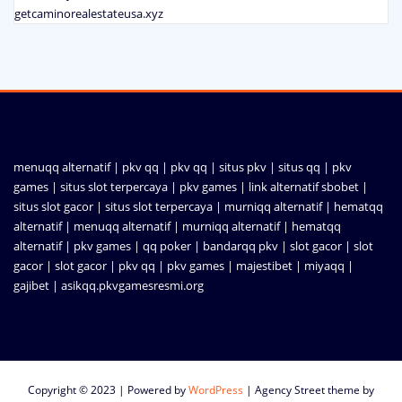
getcaminorealestateusa.xyz
menuqq alternatif
|
pkv qq
|
pkv qq
|
situs pkv
|
situs qq
|
pkv
games
|
situs slot terpercaya
|
pkv games
|
link alternatif sbobet
|
situs slot gacor
|
situs slot terpercaya
|
murniqq alternatif
|
hematqq
alternatif
|
menuqq alternatif
|
murniqq alternatif
|
hematqq
alternatif
|
pkv games
|
qq poker
|
bandarqq pkv
|
slot gacor
|
slot
gacor
|
slot gacor
|
pkv qq
|
pkv games
|
majestibet
|
miyaqq
|
gajibet
|
asikqq.pkvgamesresmi.org
Copyright © 2023 | Powered by
WordPress
|
Agency Street theme by