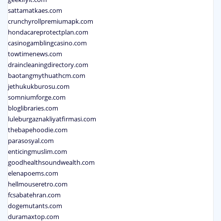
sattamatkaes.com
crunchyrollpremiumapk.com
hondacareprotectplan.com
casinogamblingcasino.com
towtimenews.com
draincleaningdirectory.com
baotangmythuathcm.com
jethukukburosu.com
somniumforge.com
bloglibraries.com
luleburgaznakliyatfirmasi.com
thebapehoodie.com
parasosyal.com
enticingmuslim.com
goodhealthsoundwealth.com
elenapoems.com
hellmouseretro.com
fcsabatehran.com
dogemutants.com
duramaxtop.com