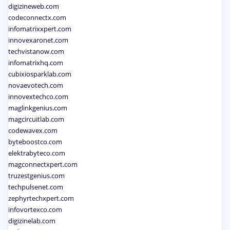
digizineweb.com
codeconnectx.com
infomatrixxpert.com
innovexaronet.com
techvistanow.com
infomatrixhq.com
cubixiosparklab.com
novaevotech.com
innovextechco.com
maglinkgenius.com
magcircuitlab.com
codewavex.com
byteboostco.com
elektrabyteco.com
magconnectxpert.com
truzestgenius.com
techpulsenet.com
zephyrtechxpert.com
infovortexco.com
digizinelab.com