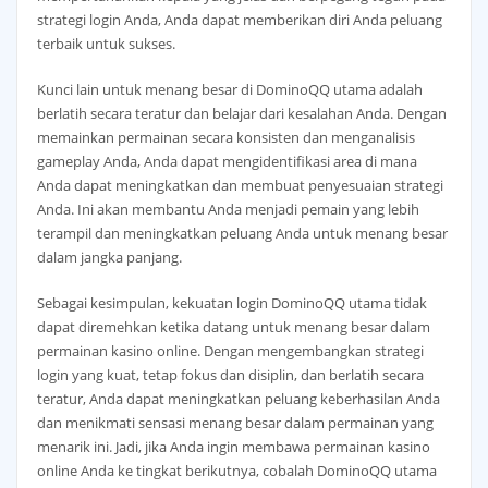
strategi login Anda, Anda dapat memberikan diri Anda peluang
terbaik untuk sukses.
Kunci lain untuk menang besar di DominoQQ utama adalah
berlatih secara teratur dan belajar dari kesalahan Anda. Dengan
memainkan permainan secara konsisten dan menganalisis
gameplay Anda, Anda dapat mengidentifikasi area di mana
Anda dapat meningkatkan dan membuat penyesuaian strategi
Anda. Ini akan membantu Anda menjadi pemain yang lebih
terampil dan meningkatkan peluang Anda untuk menang besar
dalam jangka panjang.
Sebagai kesimpulan, kekuatan login DominoQQ utama tidak
dapat diremehkan ketika datang untuk menang besar dalam
permainan kasino online. Dengan mengembangkan strategi
login yang kuat, tetap fokus dan disiplin, dan berlatih secara
teratur, Anda dapat meningkatkan peluang keberhasilan Anda
dan menikmati sensasi menang besar dalam permainan yang
menarik ini. Jadi, jika Anda ingin membawa permainan kasino
online Anda ke tingkat berikutnya, cobalah DominoQQ utama