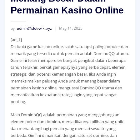
Permainan Kasino Online
by
admin@slot-wiki.xyz
May 11, 2025
[ad_1]
Di dunia game kasino online, salah satu opsi paling populer dan
menarik yang tersedia untuk pemain adalah DominoQQ utama.
Game ini telah memperoleh banyak pengikut dalam beberapa
tahun terakhir, berkat gameplaynya yang serba cepat, elemen
strategis, dan potensi kemenangan besar. Jika Anda ingin
memaksimalkan peluang Anda untuk menang besar dalam
permainan kasino online, menguasai DominoQQ utama dan
memanfaatkan kekuatan strategi login yang tepat sangat
penting.
Main DominoQQ adalah permainan yang menggabungkan
elemen poker dan domino, menjadikannya pilihan yang unik
dan menantang bagi pemain yang mencari sesuatu yang
berbeda. Gim ini dimainkan dengan satu set domino, dan