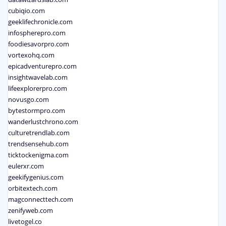
cubiqio.com
geeklifechronicle.com
infospherepro.com
foodiesavorpro.com
vortexohq.com
epicadventurepro.com
insightwavelab.com
lifeexplorerpro.com
novusgo.com
bytestormpro.com
wanderlustchrono.com
culturetrendlab.com
trendsensehub.com
ticktockenigma.com
eulerxr.com
geekifygenius.com
orbitextech.com
magconnecttech.com
zenifyweb.com
livetogel.co