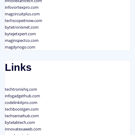
innovexarotech.com
infovortexpro.com
magcircuitplus.com
techscopeitnow.com
bytetronixnet.com
bytejetxpert.com
maginspectco.com
magdynogo.com
Links
techtronixhq.com
infogadgethub.com
codelinkitpro.com
techboostgen.com
techsensehub.com
bytelabtech.com
innovatexaweb.com