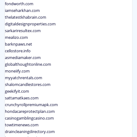
fondworth.com
iamseharkhan.com
thelatestkhabrain.com
digitaldesignproperties.com
sarkariresultex.com
mealizo.com
barknpaws.net
cellostore.info
asmediamaker.com
globalthoughtonline.com
moneiify.com
myyatchrentals.com
shalomcandlestores.com
geekifyit.com
sattamatkaes.com
crunchyrollpremiumapk.com
hondacareprotectplan.com
casinogamblingcasino.com
towtimenews.com
draincleaningdirectory.com