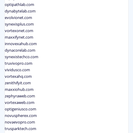
optipathlab.com
dynabytelab.com
evolvionet.com
synexisplus.com
vortexonet.com
maxxifynet.com
innovexahub.com
dynacorelab.com
synexistechco.com
truvivopro.com
vividusco.com
vortexahq.com
zenithifyit.com
maxxiohub.com
zephyraweb.com
vortexaweb.com
optigeniusco.com
novuspherex.com
novaevopro.com
trusparktech.com