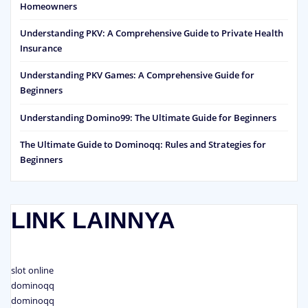
Homeowners
Understanding PKV: A Comprehensive Guide to Private Health
Insurance
Understanding PKV Games: A Comprehensive Guide for
Beginners
Understanding Domino99: The Ultimate Guide for Beginners
The Ultimate Guide to Dominoqq: Rules and Strategies for
Beginners
LINK LAINNYA
slot online
dominoqq
dominoqq