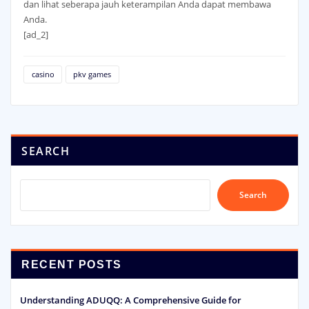
dan lihat seberapa jauh keterampilan Anda dapat membawa
Anda.
[ad_2]
casino
pkv games
SEARCH
Search
RECENT POSTS
Understanding ADUQQ: A Comprehensive Guide for