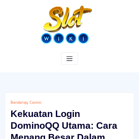
Skip
to
content
Bandarqq
,
Casino
Kekuatan Login
DominoQQ Utama: Cara
Menang Besar Dalam