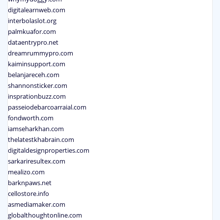
digitalearnweb.com
interbolaslot.org
palmkuafor.com
dataentrypro.net
dreamrummypro.com
kaiminsupport.com
belanjareceh.com
shannonsticker.com
insprationbuzz.com
passeiodebarcoarraial.com
fondworth.com
iamseharkhan.com
thelatestkhabrain.com
digitaldesignproperties.com
sarkariresultex.com
mealizo.com
barknpaws.net
cellostore.info
asmediamaker.com
globalthoughtonline.com