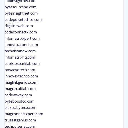
infoinsightnet.com
bytesourcehq.com
byteinsightnet.com
codepulsetechco.com
digizineweb.com
codeconnectx.com
infomatrixxpert.com
innovexaronet.com
techvistanow.com
infomatrixhq.com
cubixiosparklab.com
novaevotech.com
innovextechco.com
maglinkgenius.com
magcircuitlab.com
codewavex.com
byteboostco.com
elektrabyteco.com
magconnectxpert.com
truzestgenius.com
techpulsenet.com