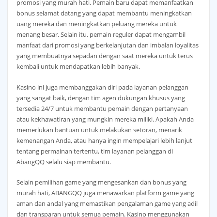
promosi yang murah hati. Pemain baru dapat memanfaatkan
bonus selamat datang yang dapat membantu meningkatkan
uang mereka dan meningkatkan peluang mereka untuk
menang besar. Selain itu, pemain reguler dapat mengambil
manfaat dari promosi yang berkelanjutan dan imbalan loyalitas
yang membuatnya sepadan dengan saat mereka untuk terus
kembali untuk mendapatkan lebih banyak.
Kasino ini juga membanggakan diri pada layanan pelanggan
yang sangat baik, dengan tim agen dukungan khusus yang
tersedia 24/7 untuk membantu pemain dengan pertanyaan
atau kekhawatiran yang mungkin mereka miliki. Apakah Anda
memerlukan bantuan untuk melakukan setoran, menarik
kemenangan Anda, atau hanya ingin mempelajari lebih lanjut
tentang permainan tertentu, tim layanan pelanggan di
AbangQQ selalu siap membantu.
Selain pemilihan game yang mengesankan dan bonus yang
murah hati, ABANGQQ juga menawarkan platform game yang
aman dan andal yang memastikan pengalaman game yang adil
dan transparan untuk semua pemain. Kasino menggunakan