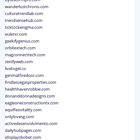
wanderlustchrono.com
culturetrendlab.com
trendsensehub.com
ticktockenigma.com
eulerxr.com
geekifygenius.com
orbitextech.com
magconnecttech.com
zenifyweb.com
livetogel.co
genmatfiredoor.com
findlascegasproperties.com
healthhavenrobbie.com
donanddonnadesigns.com
eagleoneconstructiontx.com
equiflexvitality.com
onlylovesg.com
activedesenvolvimento.com
dailyhubpages.com
idnplaysbobet.com