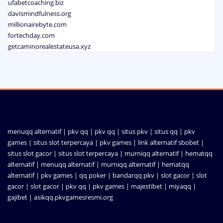
ufabetcoaching.biz
davismindfulness.org
millionairebyte.com
fortechday.com
getcaminorealestateusa.xyz
menuqq alternatif
|
pkv qq
|
pkv qq
|
situs pkv
|
situs qq
|
pkv
games
|
situs slot terpercaya
|
pkv games
|
link alternatif sbobet
|
situs slot gacor
|
situs slot terpercaya
|
murniqq alternatif
|
hematqq
alternatif
|
menuqq alternatif
|
murniqq alternatif
|
hematqq
alternatif
|
pkv games
|
qq poker
|
bandarqq pkv
|
slot gacor
|
slot
gacor
|
slot gacor
|
pkv qq
|
pkv games
|
majestibet
|
miyaqq
|
gajibet
|
asikqq.pkvgamesresmi.org