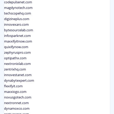
codepulsenet.com
magdynotech.com
techscopehq.com
digizineplus.com
innovexaro.com
bytesourcelab.com
infosparknet.com
maxxifyitnow.com
quixifynow.com
zephyruspro.com
optipathx.com
nextronixlab.com
zentrixhq.com
innovestanet.com
dynabytexpert.com
flexifyit.com
maxxiogo.com
novusgotech.com
nextronnet.com
dynamoxco.com