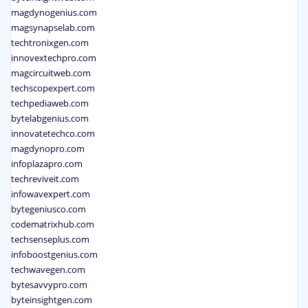
magdynogenius.com
magsynapselab.com
techtronixgen.com
innovextechpro.com
magcircuitweb.com
techscopexpert.com
techpediaweb.com
bytelabgenius.com
innovatetechco.com
magdynopro.com
infoplazapro.com
techreviveit.com
infowavexpert.com
bytegeniusco.com
codematrixhub.com
techsenseplus.com
infoboostgenius.com
techwavegen.com
bytesavvypro.com
byteinsightgen.com