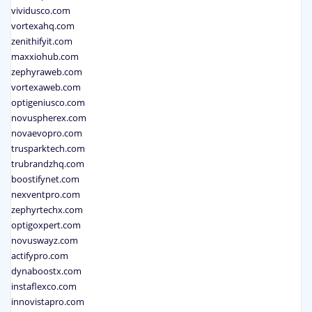
vividusco.com
vortexahq.com
zenithifyit.com
maxxiohub.com
zephyraweb.com
vortexaweb.com
optigeniusco.com
novuspherex.com
novaevopro.com
trusparktech.com
trubrandzhq.com
boostifynet.com
nexventpro.com
zephyrtechx.com
optigoxpert.com
novuswayz.com
actifypro.com
dynaboostx.com
instaflexco.com
innovistapro.com