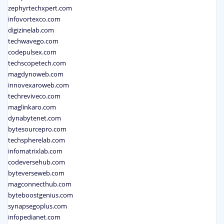
zephyrtechxpert.com
infovortexco.com
digizinelab.com
techwavego.com
codepulsex.com
techscopetech.com
magdynoweb.com
innovexaroweb.com
techreviveco.com
maglinkaro.com
dynabytenet.com
bytesourcepro.com
techspherelab.com
infomatrixlab.com
codeversehub.com
byteverseweb.com
magconnecthub.com
byteboostgenius.com
synapsegoplus.com
infopedianet.com