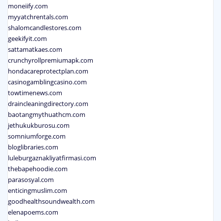
moneiify.com
myyatchrentals.com
shalomcandlestores.com
geekifyit.com
sattamatkaes.com
crunchyrollpremiumapk.com
hondacareprotectplan.com
casinogamblingcasino.com
towtimenews.com
draincleaningdirectory.com
baotangmythuathcm.com
jethukukburosu.com
somniumforge.com
bloglibraries.com
luleburgaznakliyatfirmasi.com
thebapehoodie.com
parasosyal.com
enticingmuslim.com
goodhealthsoundwealth.com
elenapoems.com