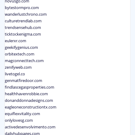
novusgo.com
bytestormpro.com
wanderlustchrono.com
culturetrendlab.com
trendsensehub.com
ticktockenigma.com
eulerxr.com
geekifygenius.com
orbitextech.com
magconnecttech.com
zenifyweb.com
livetogel.co
genmatfiredoor.com
findlascegasproperties.com
healthhavenrobbie.com
donanddonnadesigns.com
eagleoneconstructiontx.com
equiflexvitality.com
onlylovesg.com
activedesenvolvimento.com
dailyhubpages.com