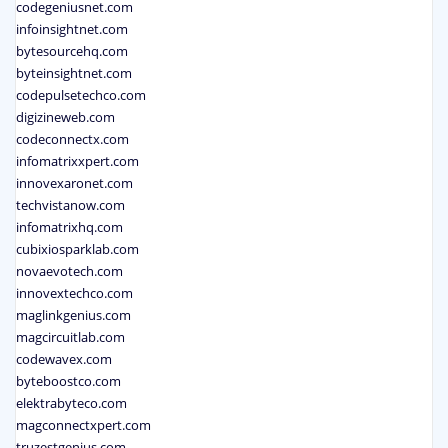
codegeniusnet.com
infoinsightnet.com
bytesourcehq.com
byteinsightnet.com
codepulsetechco.com
digizineweb.com
codeconnectx.com
infomatrixxpert.com
innovexaronet.com
techvistanow.com
infomatrixhq.com
cubixiosparklab.com
novaevotech.com
innovextechco.com
maglinkgenius.com
magcircuitlab.com
codewavex.com
byteboostco.com
elektrabyteco.com
magconnectxpert.com
truzestgenius.com