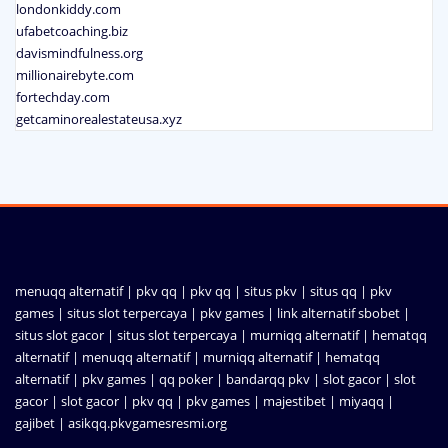
londonkiddy.com
ufabetcoaching.biz
davismindfulness.org
millionairebyte.com
fortechday.com
getcaminorealestateusa.xyz
menuqq alternatif
|
pkv qq
|
pkv qq
|
situs pkv
|
situs qq
|
pkv
games
|
situs slot terpercaya
|
pkv games
|
link alternatif sbobet
|
situs slot gacor
|
situs slot terpercaya
|
murniqq alternatif
|
hematqq
alternatif
|
menuqq alternatif
|
murniqq alternatif
|
hematqq
alternatif
|
pkv games
|
qq poker
|
bandarqq pkv
|
slot gacor
|
slot
gacor
|
slot gacor
|
pkv qq
|
pkv games
|
majestibet
|
miyaqq
|
gajibet
|
asikqq.pkvgamesresmi.org