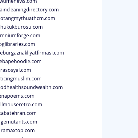
owtimenews.com
aincleaningdirectory.com
aotangmythuathcm.com
thukukburosu.com
omniumforge.com
oglibraries.com
leburgaznakliyatfirmasi.com
ebapehoodie.com
rasosyal.com
ticingmuslim.com
odhealthsoundwealth.com
lenapoems.com
llmouseretro.com
sabatehran.com
ogemutants.com
uramaxtop.com