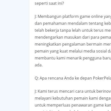
seperti saat ini?
J: Membangun platform game online yang
dan pemahaman mendalam tentang kebut
telah bekerja tanpa lelah untuk terus 
mendengarkan masukan dari para pema
meningkatkan pengalaman bermain mer
pemain yang kuat melalui media sosial da
membantu kami menarik pengguna bar
ada.
Q: Apa rencana Anda ke depan PokerPel
J: Kami terus mencari cara untuk berino
melayani kebutuhan pemain kami dengan
untuk memperluas penawaran game kami,