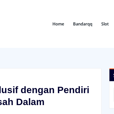
Home
Bandarqq
Slot
usif dengan Pendiri
isah Dalam