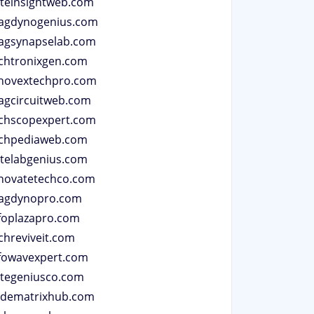
teinsightweb.com
agdynogenius.com
agsynapselab.com
chtronixgen.com
novextechpro.com
gcircuitweb.com
chscopexpert.com
chpediaweb.com
telabgenius.com
novatetechco.com
agdynopro.com
foplazapro.com
chreviveit.com
fowavexpert.com
tegeniusco.com
dematrixhub.com