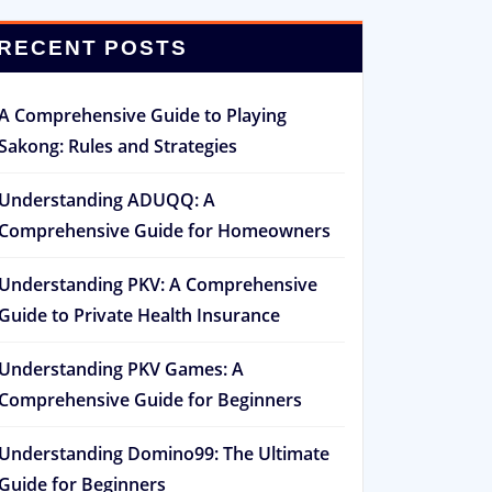
RECENT POSTS
A Comprehensive Guide to Playing
Sakong: Rules and Strategies
Understanding ADUQQ: A
Comprehensive Guide for Homeowners
Understanding PKV: A Comprehensive
Guide to Private Health Insurance
Understanding PKV Games: A
Comprehensive Guide for Beginners
Understanding Domino99: The Ultimate
Guide for Beginners