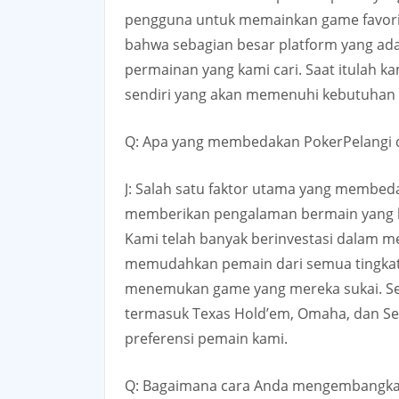
pengguna untuk memainkan game favori
bahwa sebagian besar platform yang ada t
permainan yang kami cari. Saat itulah
sendiri yang akan memenuhi kebutuhan 
Q: Apa yang membedakan PokerPelangi d
J: Salah satu faktor utama yang membe
memberikan pengalaman bermain yang l
Kami telah banyak berinvestasi dalam
memudahkan pemain dari semua tingkat 
menemukan game yang mereka sukai. Se
termasuk Texas Hold’em, Omaha, dan S
preferensi pemain kami.
Q: Bagaimana cara Anda mengembangkan