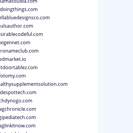
kamasoudia.com
doingthings.com
ellabluedesignsco.com
ulsauthor.com
sirablecodeful.com
exigennet.com
eronameclub.com
dmarket.io
tdoortablez.com
fotomy.com
althysupplementsolution.com
despottech.com
echdynogo.com
gchronicle.com
gipediatech.com
glinkitnow.com