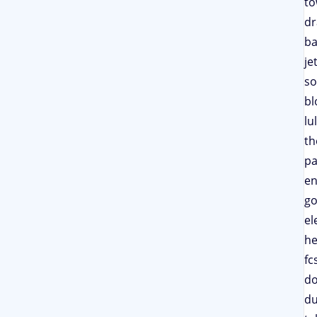
t
dr
b
je
s
bl
lu
th
pa
en
go
e
he
fc
d
d