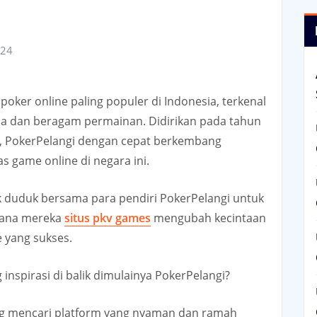
024
poker online paling populer di Indonesia, terkenal
 dan beragam permainan. Didirikan pada tahun
, PokerPelangi dengan cepat berkembang
 game online di negara ini.
k duduk bersama para pendiri PokerPelangi untuk
mana mereka
situs pkv games
mengubah kecintaan
 yang sukses.
 inspirasi di balik dimulainya PokerPelangi?
ng mencari platform yang nyaman dan ramah