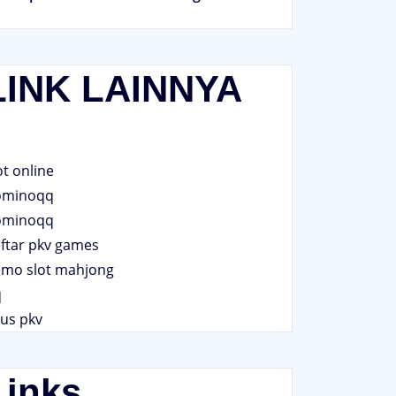
LINK LAINNYA
ot online
ominoqq
ominoqq
ftar pkv games
mo slot mahjong
q
tus pkv
Links