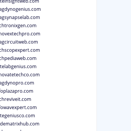
teinsightweb.com
agdynogenius.com
agsynapselab.com
chtronixgen.com
novextechpro.com
gcircuitweb.com
chscopexpert.com
chpediaweb.com
telabgenius.com
novatetechco.com
agdynopro.com
foplazapro.com
chreviveit.com
fowavexpert.com
tegeniusco.com
dematrixhub.com