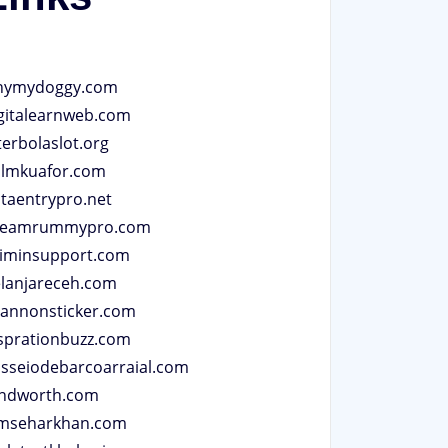
hymydoggy.com
gitalearnweb.com
terbolaslot.org
lmkuafor.com
taentrypro.net
reamrummypro.com
iminsupport.com
lanjareceh.com
annonsticker.com
sprationbuzz.com
sseiodebarcoarraial.com
ndworth.com
amseharkhan.com