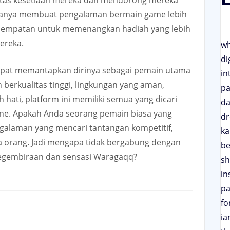
tas kesetiaan mereka dan mendorong mereka
k hanya membuat pengalaman bermain game lebih
esempatan untuk memenangkan hadiah yang lebih
ereka.
w
di
epat memantapkan dirinya sebagai pemain utama
in
berkualitas tinggi, lingkungan yang aman,
pa
hati, platform ini memiliki semua yang dicari
da
ne. Apakah Anda seorang pemain biasa yang
d
alaman yang mencari tantangan kompetitif,
ka
 orang. Jadi mengapa tidak bergabung dengan
be
egembiraan dan sensasi Waragaqq?
sh
in
pa
fo
i