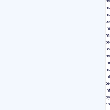
by
m
m
te
in
ma
te
te
by
in
m
in
te
in
by
co