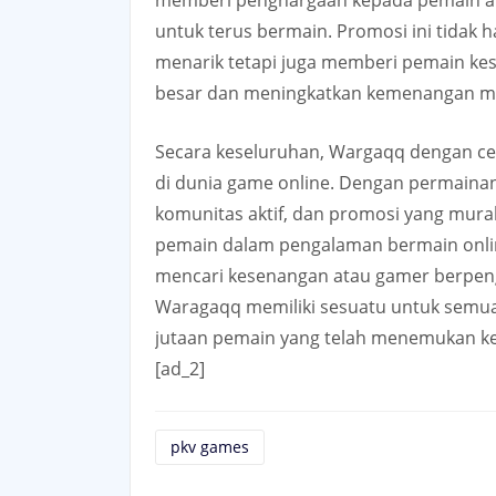
memberi penghargaan kepada pemain a
untuk terus bermain. Promosi ini tida
menarik tetapi juga memberi pemain k
besar dan meningkatkan kemenangan m
Secara keseluruhan, Wargaqq dengan c
di dunia game online. Dengan permainan 
komunitas aktif, dan promosi yang murah 
pemain dalam pengalaman bermain onli
mencari kesenangan atau gamer berpeng
Waragaqq memiliki sesuatu untuk semua
jutaan pemain yang telah menemukan k
[ad_2]
pkv games