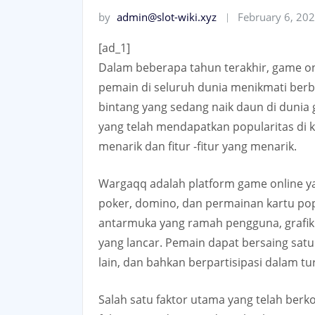
by
admin@slot-wiki.xyz
February 6, 20
[ad_1]
Dalam beberapa tahun terakhir, game onl
pemain di seluruh dunia menikmati berba
bintang yang sedang naik daun di dunia
yang telah mendapatkan popularitas di
menarik dan fitur -fitur yang menarik.
Wargaqq adalah platform game online 
poker, domino, dan permainan kartu popu
antarmuka yang ramah pengguna, grafik 
yang lancar. Pemain dapat bersaing satu
lain, dan bahkan berpartisipasi dalam
Salah satu faktor utama yang telah ber