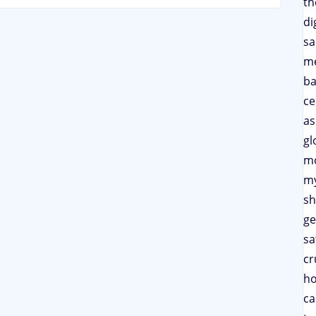
th
di
sa
me
ba
ce
a
gl
mo
my
sh
ge
sa
cr
ho
ca