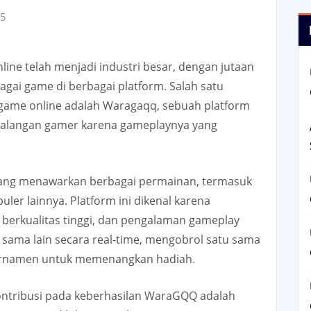
25
ine telah menjadi industri besar, dengan jutaan
gai game di berbagai platform. Salah satu
 game online adalah Waragaqq, sebuah platform
 kalangan gamer karena gameplaynya yang
yang menawarkan berbagai permainan, termasuk
ler lainnya. Platform ini dikenal karena
berkualitas tinggi, dan pengalaman gameplay
 sama lain secara real-time, mengobrol satu sama
 turnamen untuk memenangkan hadiah.
kontribusi pada keberhasilan WaraGQQ adalah