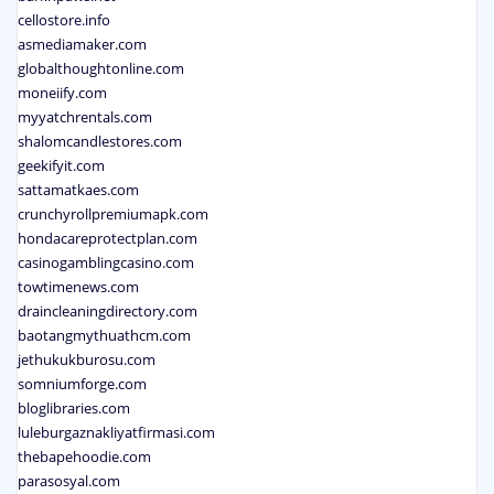
cellostore.info
asmediamaker.com
globalthoughtonline.com
moneiify.com
myyatchrentals.com
shalomcandlestores.com
geekifyit.com
sattamatkaes.com
crunchyrollpremiumapk.com
hondacareprotectplan.com
casinogamblingcasino.com
towtimenews.com
draincleaningdirectory.com
baotangmythuathcm.com
jethukukburosu.com
somniumforge.com
bloglibraries.com
luleburgaznakliyatfirmasi.com
thebapehoodie.com
parasosyal.com