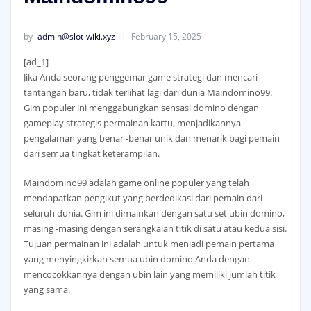
by
admin@slot-wiki.xyz
February 15, 2025
[ad_1]
Jika Anda seorang penggemar game strategi dan mencari
tantangan baru, tidak terlihat lagi dari dunia Maindomino99.
Gim populer ini menggabungkan sensasi domino dengan
gameplay strategis permainan kartu, menjadikannya
pengalaman yang benar -benar unik dan menarik bagi pemain
dari semua tingkat keterampilan.
Maindomino99 adalah game online populer yang telah
mendapatkan pengikut yang berdedikasi dari pemain dari
seluruh dunia. Gim ini dimainkan dengan satu set ubin domino,
masing -masing dengan serangkaian titik di satu atau kedua sisi.
Tujuan permainan ini adalah untuk menjadi pemain pertama
yang menyingkirkan semua ubin domino Anda dengan
mencocokkannya dengan ubin lain yang memiliki jumlah titik
yang sama.