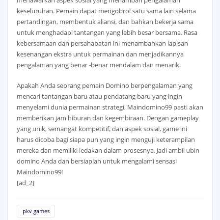
keseluruhan. Pemain dapat mengobrol satu sama lain selama
pertandingan, membentuk aliansi, dan bahkan bekerja sama
untuk menghadapi tantangan yang lebih besar bersama. Rasa
kebersamaan dan persahabatan ini menambahkan lapisan
kesenangan ekstra untuk permainan dan menjadikannya
pengalaman yang benar -benar mendalam dan menarik.
Apakah Anda seorang pemain Domino berpengalaman yang
mencari tantangan baru atau pendatang baru yang ingin
menyelami dunia permainan strategi, Maindomino99 pasti akan
memberikan jam hiburan dan kegembiraan. Dengan gameplay
yang unik, semangat kompetitif, dan aspek sosial, game ini
harus dicoba bagi siapa pun yang ingin menguji keterampilan
mereka dan memiliki ledakan dalam prosesnya. Jadi ambil ubin
domino Anda dan bersiaplah untuk mengalami sensasi
Maindomino99!
[ad_2]
pkv games