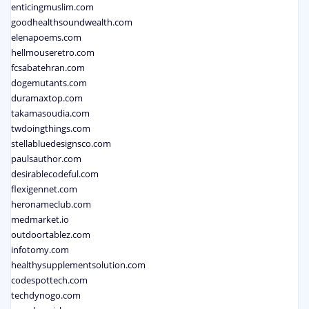
enticingmuslim.com
goodhealthsoundwealth.com
elenapoems.com
hellmouseretro.com
fcsabatehran.com
dogemutants.com
duramaxtop.com
takamasoudia.com
twdoingthings.com
stellabluedesignsco.com
paulsauthor.com
desirablecodeful.com
flexigennet.com
heronameclub.com
medmarket.io
outdoortablez.com
infotomy.com
healthysupplementsolution.com
codespottech.com
techdynogo.com