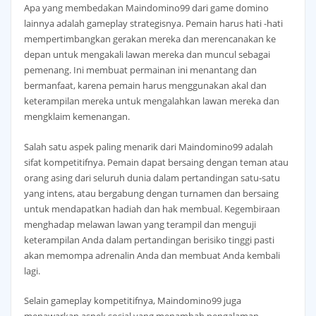
Apa yang membedakan Maindomino99 dari game domino
lainnya adalah gameplay strategisnya. Pemain harus hati -hati
mempertimbangkan gerakan mereka dan merencanakan ke
depan untuk mengakali lawan mereka dan muncul sebagai
pemenang. Ini membuat permainan ini menantang dan
bermanfaat, karena pemain harus menggunakan akal dan
keterampilan mereka untuk mengalahkan lawan mereka dan
mengklaim kemenangan.
Salah satu aspek paling menarik dari Maindomino99 adalah
sifat kompetitifnya. Pemain dapat bersaing dengan teman atau
orang asing dari seluruh dunia dalam pertandingan satu-satu
yang intens, atau bergabung dengan turnamen dan bersaing
untuk mendapatkan hadiah dan hak membual. Kegembiraan
menghadap melawan lawan yang terampil dan menguji
keterampilan Anda dalam pertandingan berisiko tinggi pasti
akan memompa adrenalin Anda dan membuat Anda kembali
lagi.
Selain gameplay kompetitifnya, Maindomino99 juga
menawarkan aspek sosial yang menambah pengalaman