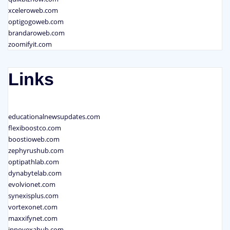
xceleroweb.com
optigogoweb.com
brandaroweb.com
zoomifyit.com
Links
educationalnewsupdates.com
flexiboostco.com
boostioweb.com
zephyrushub.com
optipathlab.com
dynabytelab.com
evolvionet.com
synexisplus.com
vortexonet.com
maxxifynet.com
innovexahub.com