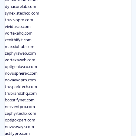
dynacorelab.com
synexistechco.com
truvivopro.com
vividusco.com
vortexahq.com
zenithifyit.com
maxxiohub.com
zephyraweb.com
vortexaweb.com
optigeniusco.com
novuspherex.com
novaevopro.com
trusparktech.com
trubrandzhq.com
boostifynet.com
nexventpro.com
zephyrtechx.com
optigoxpert.com
novuswayz.com
actifypro.com