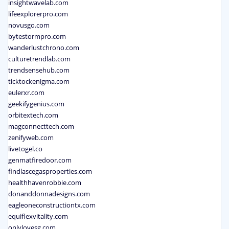
insightwavelab.com
lifeexplorerpro.com
novusgo.com
bytestormpro.com
wanderlustchrono.com
culturetrendlab.com
trendsensehub.com
ticktockenigma.com
eulerxr.com
geekifygenius.com
orbitextech.com
magconnecttech.com
zenifyweb.com
livetogel.co
genmatfiredoor.com
findlascegasproperties.com
healthhavenrobbie.com
donanddonnadesigns.com
eagleoneconstructiontx.com
equiflexvitality.com
onlylovesg.com