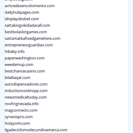
activedesenvolvimento.com
dailyhubpages.com
idnplaysbobet.com
sattakingvikidadacall.com
bestbolaslotgames.com
sattamatkafixedgamehere.com
entrepreneurguardian.com
hibaby.info
paperwashington.com
weedemup.com
bestchancecasino.com
bilalliaqat.com
autodispensadores.com
inductioncooktopp.com
newsmedicaltoday.com
roofingnevada.info
magconnectx.com
synexispro.com
holayomi.com
ligadeciclismodecundinamarca.com