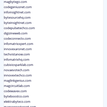
magbytego.com
codegeniusnet.com
infoinsightnet.com
bytesourcehq.com
byteinsightnet.com
codepulsetechco.com
digizineweb.com
codeconnectx.com
infomatrixxpert.com
innovexaronet.com
techvistanow.com
infomatrixhq.com
cubixiosparklab.com
novaevotech.com
innovextechco.com
maglinkgenius.com
magcircuitlab.com
codewavex.com
byteboostco.com
elektrabyteco.com
magconnectxpert.com