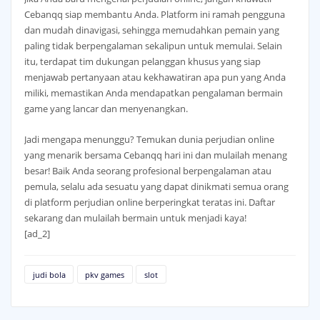
Cebanqq siap membantu Anda. Platform ini ramah pengguna
dan mudah dinavigasi, sehingga memudahkan pemain yang
paling tidak berpengalaman sekalipun untuk memulai. Selain
itu, terdapat tim dukungan pelanggan khusus yang siap
menjawab pertanyaan atau kekhawatiran apa pun yang Anda
miliki, memastikan Anda mendapatkan pengalaman bermain
game yang lancar dan menyenangkan.
Jadi mengapa menunggu? Temukan dunia perjudian online
yang menarik bersama Cebanqq hari ini dan mulailah menang
besar! Baik Anda seorang profesional berpengalaman atau
pemula, selalu ada sesuatu yang dapat dinikmati semua orang
di platform perjudian online berperingkat teratas ini. Daftar
sekarang dan mulailah bermain untuk menjadi kaya!
[ad_2]
judi bola
pkv games
slot