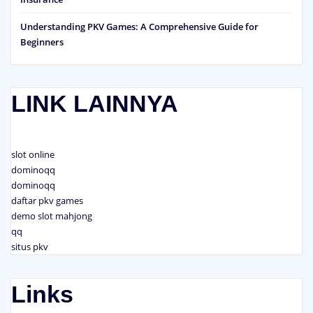
Understanding PKV Games: A Comprehensive Guide for
Beginners
LINK LAINNYA
slot online
dominoqq
dominoqq
daftar pkv games
demo slot mahjong
qq
situs pkv
Links