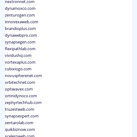
nextronnet.com
dynamoxco.com
zenturogen.com
innovexaweb.com
brandioplus.com
dynawebpro.com
synapsegen.com
flexipathlab.com
vividushq.com
vortexaplus.com
cubixiogo.com
novuspherenet.com
orbitechnet.com
optiwavex.com
omnidynoco.com
zephyrtechhub.com
truzestweb.com
synapsexpert.com
zentarolab.com
quikbiznow.com
xceleroweb.com