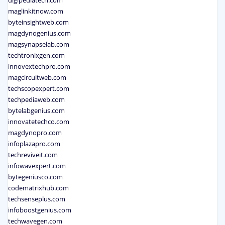
maglinkitnow.com
byteinsightweb.com
magdynogenius.com
magsynapselab.com
techtronixgen.com
innovextechpro.com
magcircuitweb.com
techscopexpert.com
techpediaweb.com
bytelabgenius.com
innovatetechco.com
magdynopro.com
infoplazapro.com
techreviveit.com
infowavexpert.com
bytegeniusco.com
codematrixhub.com
techsenseplus.com
infoboostgenius.com
techwavegen.com