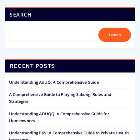
SEARCH
Search
RECENT POSTS
Understanding AdUQ: A Comprehensive Guide
A Comprehensive Guide to Playing Sakong: Rules and
Strategies
Understanding ADUQQ: A Comprehensive Guide for
Homeowners
Understanding PKV: A Comprehensive Guide to Private Health
Insurance