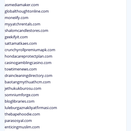
asmediamaker.com
globalthoughtonline.com
moneiify.com
myyatchrentals.com
shalomcandlestores.com
geekifyit.com
sattamatkaes.com
crunchyrollpremiumapk.com
hondacareprotectplan.com
casinogamblingcasino.com
towtimenews.com
draincleaningdirectory.com
baotangmythuathcm.com
jethukukburosu.com
somniumforge.com
bloglibraries.com
luleburgaznakliyatfirmasi.com
thebapehoodie.com
parasosyal.com
enticingmuslim.com