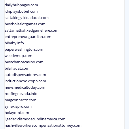
dailyhubpages.com
idnplaysbobet.com
sattakingvikidadacall.com
bestbolaslotgames.com
sattamatkafixedgamehere.com
entrepreneurguardian.com
hibaby.info
paperwashington.com
weedemup.com
bestchancecasino.com
bilalliaqat.com
autodispensadores.com
inductioncooktopp.com
newsmedicaltoday.com
roofingnevada.info
magconnectx.com
synexispro.com
holayomi.com
ligadeciclismodecundinamarca.com
nashvilleworkerscompensationattorney.com