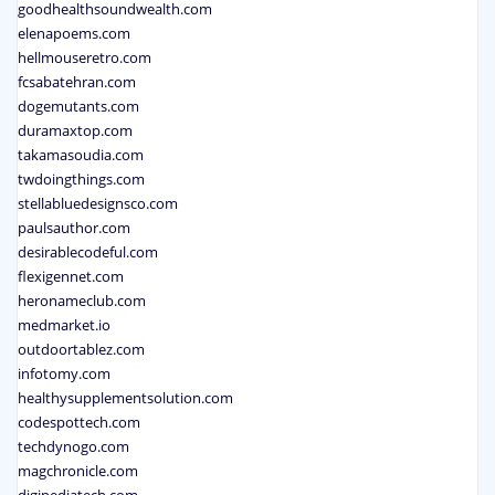
goodhealthsoundwealth.com
elenapoems.com
hellmouseretro.com
fcsabatehran.com
dogemutants.com
duramaxtop.com
takamasoudia.com
twdoingthings.com
stellabluedesignsco.com
paulsauthor.com
desirablecodeful.com
flexigennet.com
heronameclub.com
medmarket.io
outdoortablez.com
infotomy.com
healthysupplementsolution.com
codespottech.com
techdynogo.com
magchronicle.com
digipediatech.com