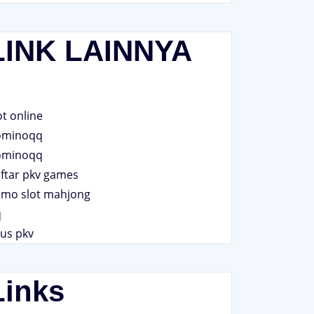
LINK LAINNYA
ot online
ominoqq
ominoqq
ftar pkv games
mo slot mahjong
q
tus pkv
Links