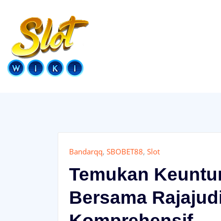
Skip
to
content
Bandarqq
,
SBOBET88
,
Slot
Temukan Keuntu
Bersama Rajajud
Komprehensif