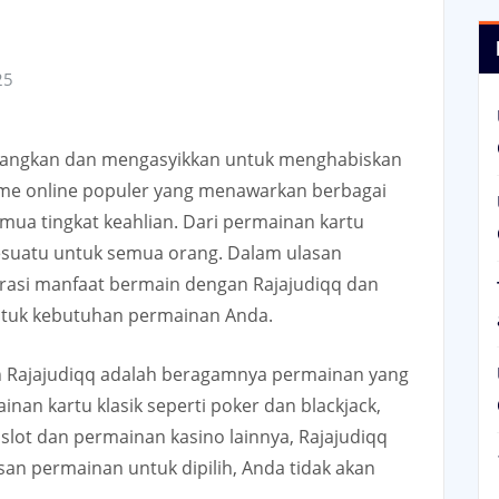
25
nangkan dan mengasyikkan untuk menghabiskan
ame online populer yang menawarkan berbagai
ua tingkat keahlian. Dari permainan kartu
sesuatu untuk semua orang. Dalam ulasan
rasi manfaat bermain dengan Rajajudiqq dan
ntuk kebutuhan permainan Anda.
n Rajajudiqq adalah beragamnya permainan yang
an kartu klasik seperti poker dan blackjack,
slot dan permainan kasino lainnya, Rajajudiqq
an permainan untuk dipilih, Anda tidak akan