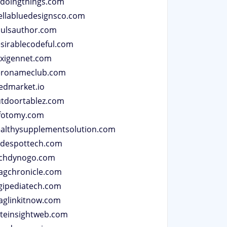
doingthings.com
ellabluedesignsco.com
ulsauthor.com
sirablecodeful.com
exigennet.com
eronameclub.com
dmarket.io
tdoortablez.com
fotomy.com
althysupplementsolution.com
despottech.com
echdynogo.com
gchronicle.com
gipediatech.com
glinkitnow.com
teinsightweb.com