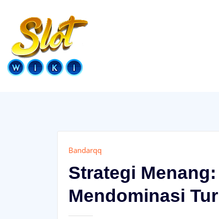
Skip
to
content
Bandarqq
Strategi Menang: 
Mendominasi Tur