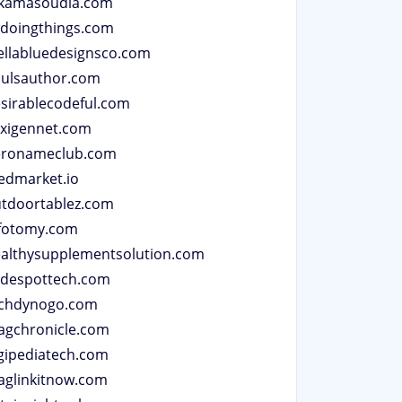
kamasoudia.com
doingthings.com
ellabluedesignsco.com
ulsauthor.com
sirablecodeful.com
exigennet.com
eronameclub.com
dmarket.io
tdoortablez.com
fotomy.com
althysupplementsolution.com
despottech.com
echdynogo.com
gchronicle.com
gipediatech.com
glinkitnow.com