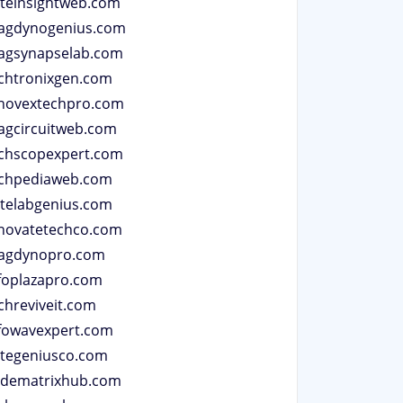
teinsightweb.com
agdynogenius.com
agsynapselab.com
chtronixgen.com
novextechpro.com
gcircuitweb.com
chscopexpert.com
chpediaweb.com
telabgenius.com
novatetechco.com
agdynopro.com
foplazapro.com
chreviveit.com
fowavexpert.com
tegeniusco.com
dematrixhub.com