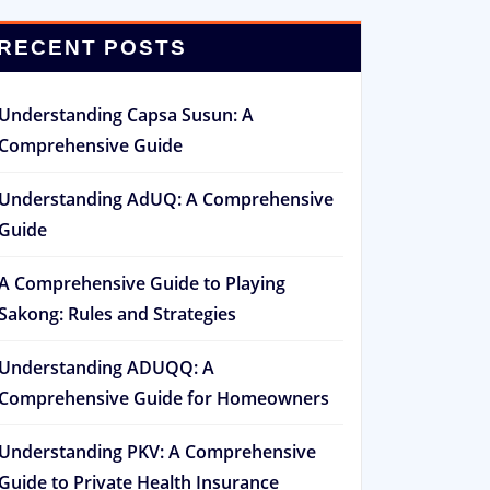
RECENT POSTS
Understanding Capsa Susun: A
Comprehensive Guide
Understanding AdUQ: A Comprehensive
Guide
A Comprehensive Guide to Playing
Sakong: Rules and Strategies
Understanding ADUQQ: A
Comprehensive Guide for Homeowners
Understanding PKV: A Comprehensive
Guide to Private Health Insurance