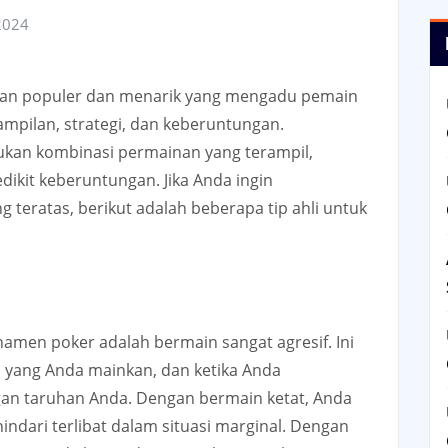
2024
an populer dan menarik yang mengadu pemain
mpilan, strategi, dan keberuntungan.
an kombinasi permainan yang terampil,
dikit keberuntungan. Jika Anda ingin
teratas, berikut adalah beberapa tip ahli untuk
namen poker adalah bermain sangat agresif. Ini
an yang Anda mainkan, dan ketika Anda
gan taruhan Anda. Dengan bermain ketat, Anda
dari terlibat dalam situasi marginal. Dengan