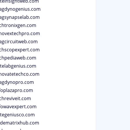
teinsightweb.com
agdynogenius.com
agsynapselab.com
chtronixgen.com
novextechpro.com
gcircuitweb.com
chscopexpert.com
chpediaweb.com
telabgenius.com
novatetechco.com
agdynopro.com
foplazapro.com
chreviveit.com
fowavexpert.com
tegeniusco.com
dematrixhub.com