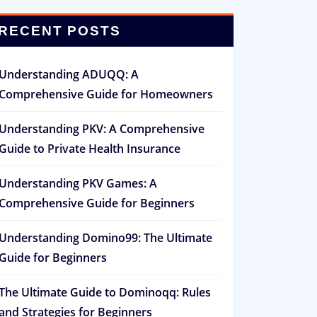
RECENT POSTS
Understanding ADUQQ: A
Comprehensive Guide for Homeowners
Understanding PKV: A Comprehensive
Guide to Private Health Insurance
Understanding PKV Games: A
Comprehensive Guide for Beginners
Understanding Domino99: The Ultimate
Guide for Beginners
The Ultimate Guide to Dominoqq: Rules
and Strategies for Beginners