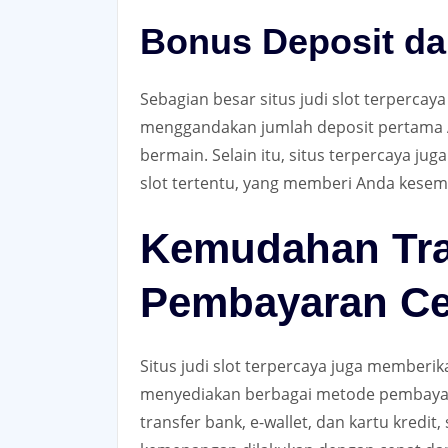
Bonus Deposit da
Sebagian besar situs judi slot terperc
menggandakan jumlah deposit pertama 
bermain. Selain itu, situs terpercaya j
slot tertentu, yang memberi Anda kese
Kemudahan Tra
Pembayaran Ce
Situs judi slot terpercaya juga memberi
menyediakan berbagai metode pembayar
transfer bank, e-wallet, dan kartu kredi