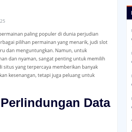
025
u permainan paling populer di dunia perjudian
bagai pilihan permainan yang menarik, judi slot
eru dan menguntungkan. Namun, untuk
an dan nyaman, sangat penting untuk memilih
n di situs yang terpercaya memberikan banyak
an kesenangan, tetapi juga peluang untuk
Perlindungan Data