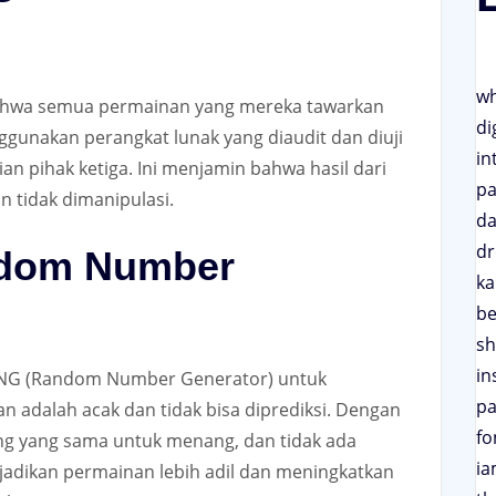
w
 bahwa semua permainan yang mereka tawarkan
di
ggunakan perangkat lunak yang diaudit dan diuji
in
n pihak ketiga. Ini menjamin bahwa hasil dari
pa
n tidak dimanipulasi.
da
d
ndom Number
ka
be
sh
in
RNG (Random Number Generator) untuk
pa
 adalah acak dan tidak bisa diprediksi. Dengan
fo
ng yang sama untuk menang, dan tidak ada
i
enjadikan permainan lebih adil dan meningkatkan