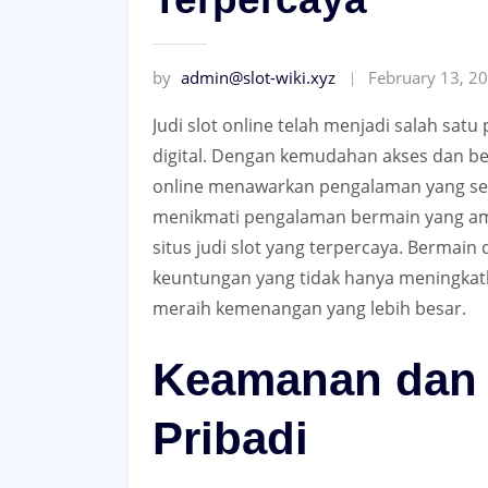
by
admin@slot-wiki.xyz
February 13, 2
Judi slot online telah menjadi salah sat
digital. Dengan kemudahan akses dan ber
online menawarkan pengalaman yang s
menikmati pengalaman bermain yang am
situs judi slot yang terpercaya. Bermai
keuntungan yang tidak hanya meningkatk
meraih kemenangan yang lebih besar.
Keamanan dan 
Pribadi