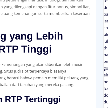
t
an yang dilengkapi dengan fitur bonus, simbol liar,
dr
 peluang kemenangan serta memberikan keseruan
b
je
s
g yang Lebih
bl
lu
RTP Tinggi
th
pa
en
se kemenangan yang akan diberikan oleh mesin
go
 Situs judi slot terpercaya biasanya
e
ang berarti bahwa pemain memiliki peluang yang
he
alian dari taruhan yang mereka pasang.
fc
d
 RTP Tertinggi
d