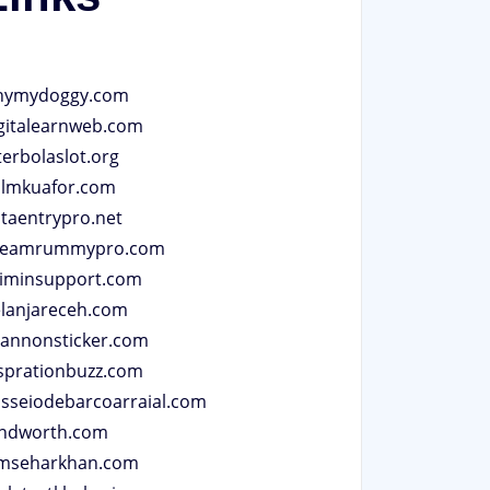
hymydoggy.com
gitalearnweb.com
terbolaslot.org
lmkuafor.com
taentrypro.net
reamrummypro.com
iminsupport.com
lanjareceh.com
annonsticker.com
sprationbuzz.com
sseiodebarcoarraial.com
ndworth.com
amseharkhan.com