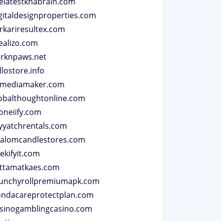
elatestkhabrain.com
gitaldesignproperties.com
rkariresultex.com
alizo.com
rknpaws.net
llostore.info
smediamaker.com
obalthoughtonline.com
neiify.com
yatchrentals.com
alomcandlestores.com
ekifyit.com
ttamatkaes.com
unchyrollpremiumapk.com
ndacareprotectplan.com
sinogamblingcasino.com