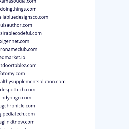
kamasoudia.com
doingthings.com
ellabluedesignsco.com
ulsauthor.com
sirablecodeful.com
exigennet.com
eronameclub.com
dmarket.io
tdoortablez.com
fotomy.com
althysupplementsolution.com
despottech.com
echdynogo.com
gchronicle.com
gipediatech.com
glinkitnow.com