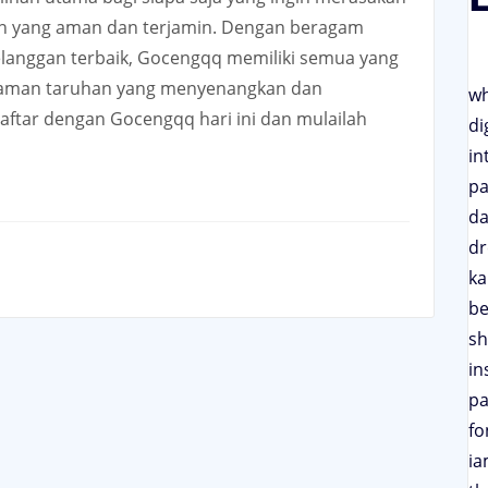
an yang aman dan terjamin. Dengan beragam
elanggan terbaik, Gocengqq memiliki semua yang
laman taruhan yang menyenangkan dan
w
ftar dengan Gocengqq hari ini dan mulailah
di
in
pa
da
d
ka
be
sh
in
pa
fo
i