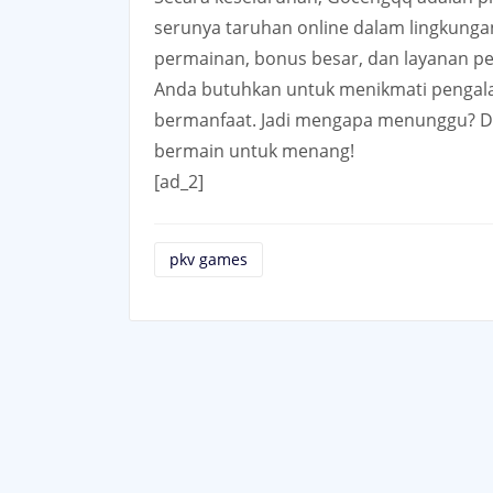
serunya taruhan online dalam lingkung
permainan, bonus besar, dan layanan p
Anda butuhkan untuk menikmati penga
bermanfaat. Jadi mengapa menunggu? Da
bermain untuk menang!
[ad_2]
pkv games