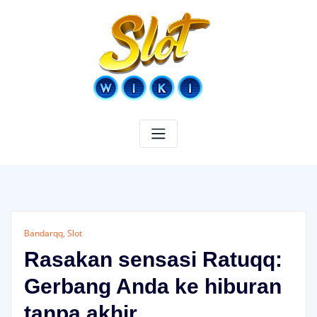
Skip
to
content
Bandarqq
,
Slot
Rasakan sensasi Ratuqq:
Gerbang Anda ke hiburan
tanpa akhir