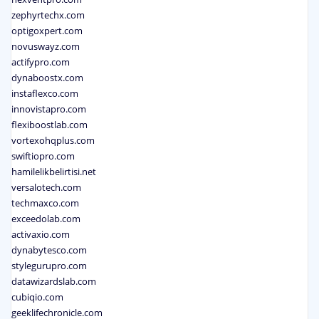
zephyrtechx.com
optigoxpert.com
novuswayz.com
actifypro.com
dynaboostx.com
instaflexco.com
innovistapro.com
flexiboostlab.com
vortexohqplus.com
swiftiopro.com
hamilelikbelirtisi.net
versalotech.com
techmaxco.com
exceedolab.com
activaxio.com
dynabytesco.com
stylegurupro.com
datawizardslab.com
cubiqio.com
geeklifechronicle.com