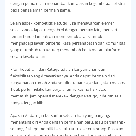
dengan pemain lain menambahkan lapisan kegembiraan ekstra
pada pengalaman bermain game.
Selain aspek kompetitif, Ratuqq juga menawarkan elemen
sosial. Anda dapat mengobrol dengan pemain lain, mencari
teman baru, dan bahkan membentuk aliansi untuk
menghadapi lawan terberat. Rasa persahabatan dan komunitas
yang ditumbuhkan Ratuqq menambah kenikmatan platform
secara keseluruhan.
Fitur hebat lain dari Ratuqq adalah kenyamanan dan
fleksibilitas yang ditawarkannya. Anda dapat bermain dari
kenyamanan rumah Anda sendiri, kapan saja siang atau malam.
Tidak perlu melakukan perjalanan ke kasino fisik atau
mematuhi jam operasi mereka – dengan Ratuqq, hiburan selalu
hanya dengan klik.
Apakah Anda ingin bersantai setelah hari yang panjang,
menantang diri Anda dengan permainan baru, atau bersenang -
senang, Ratuqq memiliki sesuatu untuk semua orang. Rasakan
sensasi Ratuqq untuk diri sendiri dan temukan dunia hiburan