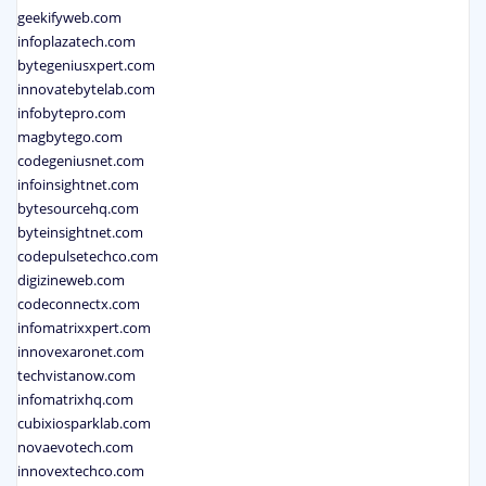
geekifyweb.com
infoplazatech.com
bytegeniusxpert.com
innovatebytelab.com
infobytepro.com
magbytego.com
codegeniusnet.com
infoinsightnet.com
bytesourcehq.com
byteinsightnet.com
codepulsetechco.com
digizineweb.com
codeconnectx.com
infomatrixxpert.com
innovexaronet.com
techvistanow.com
infomatrixhq.com
cubixiosparklab.com
novaevotech.com
innovextechco.com