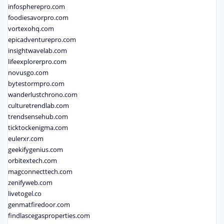
infospherepro.com
foodiesavorpro.com
vortexohq.com
epicadventurepro.com
insightwavelab.com
lifeexplorerpro.com
novusgo.com
bytestormpro.com
wanderlustchrono.com
culturetrendlab.com
trendsensehub.com
ticktockenigma.com
eulerxr.com
geekifygenius.com
orbitextech.com
magconnecttech.com
zenifyweb.com
livetogel.co
genmatfiredoor.com
findlascegasproperties.com