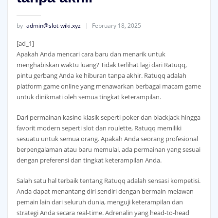
by
admin@slot-wiki.xyz
February 18, 2025
[ad_1]
Apakah Anda mencari cara baru dan menarik untuk
menghabiskan waktu luang? Tidak terlihat lagi dari Ratuqq,
pintu gerbang Anda ke hiburan tanpa akhir. Ratuqq adalah
platform game online yang menawarkan berbagai macam game
untuk dinikmati oleh semua tingkat keterampilan.
Dari permainan kasino klasik seperti poker dan blackjack hingga
favorit modern seperti slot dan roulette, Ratuqq memiliki
sesuatu untuk semua orang. Apakah Anda seorang profesional
berpengalaman atau baru memulai, ada permainan yang sesuai
dengan preferensi dan tingkat keterampilan Anda.
Salah satu hal terbaik tentang Ratuqq adalah sensasi kompetisi.
Anda dapat menantang diri sendiri dengan bermain melawan
pemain lain dari seluruh dunia, menguji keterampilan dan
strategi Anda secara real-time. Adrenalin yang head-to-head