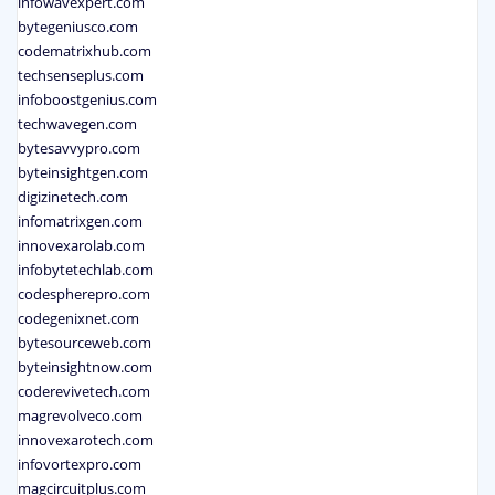
infowavexpert.com
bytegeniusco.com
codematrixhub.com
techsenseplus.com
infoboostgenius.com
techwavegen.com
bytesavvypro.com
byteinsightgen.com
digizinetech.com
infomatrixgen.com
innovexarolab.com
infobytetechlab.com
codespherepro.com
codegenixnet.com
bytesourceweb.com
byteinsightnow.com
coderevivetech.com
magrevolveco.com
innovexarotech.com
infovortexpro.com
magcircuitplus.com