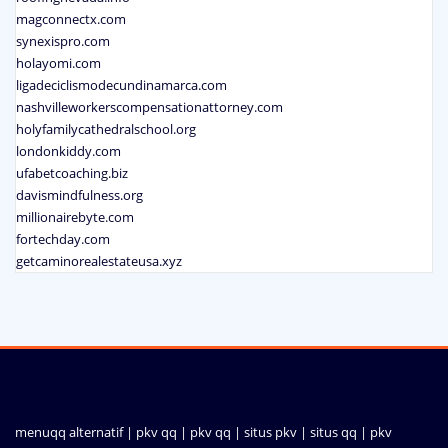
magconnectx.com
synexispro.com
holayomi.com
ligadeciclismodecundinamarca.com
nashvilleworkerscompensationattorney.com
holyfamilycathedralschool.org
londonkiddy.com
ufabetcoaching.biz
davismindfulness.org
millionairebyte.com
fortechday.com
getcaminorealestateusa.xyz
menuqq alternatif
|
pkv qq
|
pkv qq
|
situs pkv
|
situs qq
|
pkv