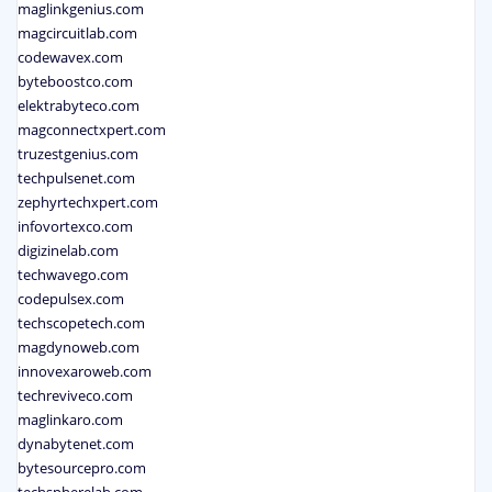
maglinkgenius.com
magcircuitlab.com
codewavex.com
byteboostco.com
elektrabyteco.com
magconnectxpert.com
truzestgenius.com
techpulsenet.com
zephyrtechxpert.com
infovortexco.com
digizinelab.com
techwavego.com
codepulsex.com
techscopetech.com
magdynoweb.com
innovexaroweb.com
techreviveco.com
maglinkaro.com
dynabytenet.com
bytesourcepro.com