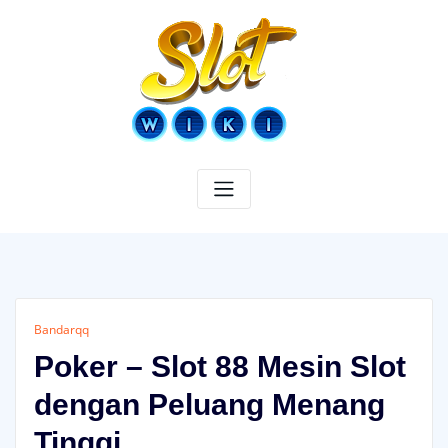
Skip
to
content
Bandarqq
Poker – Slot 88 Mesin Slot
dengan Peluang Menang
Tinggi