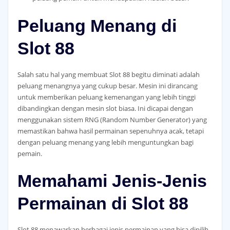
Peluang Menang di
Slot 88
Salah satu hal yang membuat Slot 88 begitu diminati adalah
peluang menangnya yang cukup besar. Mesin ini dirancang
untuk memberikan peluang kemenangan yang lebih tinggi
dibandingkan dengan mesin slot biasa. Ini dicapai dengan
menggunakan sistem RNG (Random Number Generator) yang
memastikan bahwa hasil permainan sepenuhnya acak, tetapi
dengan peluang menang yang lebih menguntungkan bagi
pemain.
Memahami Jenis-Jenis
Permainan di Slot 88
Slot 88 menawarkan berbagai jenis permainan yang bisa dipilih