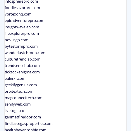
infospherepro.com
foodiesavorpro.com
vortexohq.com
epicadventurepro.com
insightwavelab.com
lifeexplorerpro.com
novusgo.com
bytestormpro.com
wanderlustchrono.com
culturetrendlab.com
trendsensehub.com
ticktockenigma.com
eulerxr.com
geekifygenius.com
orbitextech.com
magconnecttech.com
zenifyweb.com
livetogel.co
genmatfiredoor.com
findlascegasproperties.com
healthhavenrobbie.com