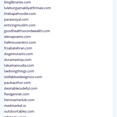
bloglibraries.com
luleburgaznakliyatfirmasi.com
thebapehoodie.com
parasosyal.com
enticingmuslim.com
goodhealthsoundwealth.com
elenapoems.com
hellmouseretro.com
fcsabatehran.com
dogemutants.com
duramaxtop.com
takamasoudia.com
twdoingthings.com
stellabluedesignsco.com
paulsauthor.com
desirablecodeful.com
flexigennet.com
heronameclub.com
medmarket.io
outdoortablez.com