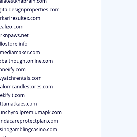
elatestkhabrain.com
gitaldesignproperties.com
rkariresultex.com
alizo.com
rknpaws.net
llostore.info
smediamaker.com
obalthoughtonline.com
neiify.com
yatchrentals.com
alomcandlestores.com
ekifyit.com
ttamatkaes.com
unchyrollpremiumapk.com
ndacareprotectplan.com
sinogamblingcasino.com