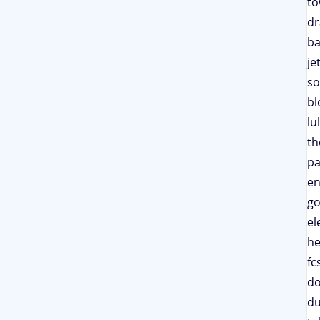
t
dr
b
je
s
bl
lu
th
pa
en
go
e
he
fc
d
d