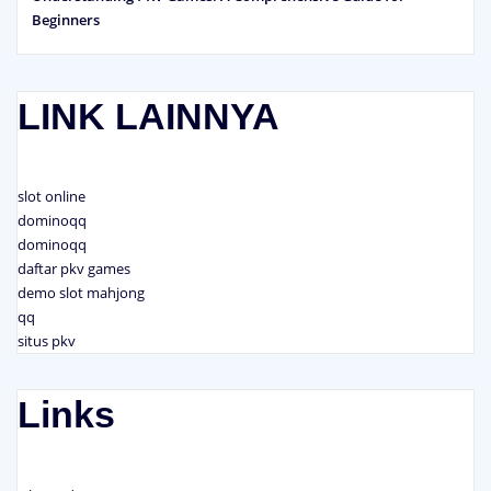
Beginners
LINK LAINNYA
slot online
dominoqq
dominoqq
daftar pkv games
demo slot mahjong
qq
situs pkv
Links