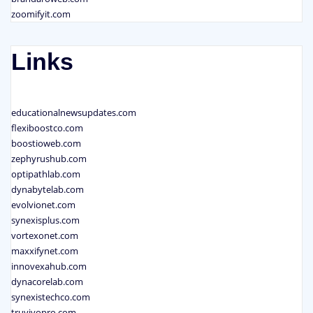
zoomifyit.com
Links
educationalnewsupdates.com
flexiboostco.com
boostioweb.com
zephyrushub.com
optipathlab.com
dynabytelab.com
evolvionet.com
synexisplus.com
vortexonet.com
maxxifynet.com
innovexahub.com
dynacorelab.com
synexistechco.com
truvivopro.com