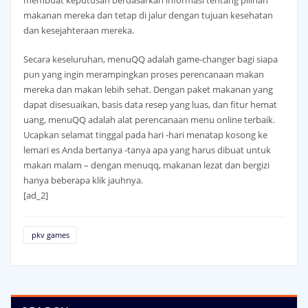
makanan mereka dan tetap di jalur dengan tujuan kesehatan
dan kesejahteraan mereka.
Secara keseluruhan, menuQQ adalah game-changer bagi siapa
pun yang ingin merampingkan proses perencanaan makan
mereka dan makan lebih sehat. Dengan paket makanan yang
dapat disesuaikan, basis data resep yang luas, dan fitur hemat
uang, menuQQ adalah alat perencanaan menu online terbaik.
Ucapkan selamat tinggal pada hari -hari menatap kosong ke
lemari es Anda bertanya -tanya apa yang harus dibuat untuk
makan malam – dengan menuqq, makanan lezat dan bergizi
hanya beberapa klik jauhnya.
[ad_2]
pkv games