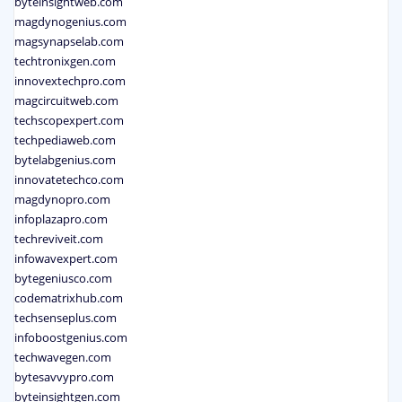
byteinsightweb.com
magdynogenius.com
magsynapselab.com
techtronixgen.com
innovextechpro.com
magcircuitweb.com
techscopexpert.com
techpediaweb.com
bytelabgenius.com
innovatetechco.com
magdynopro.com
infoplazapro.com
techreviveit.com
infowavexpert.com
bytegeniusco.com
codematrixhub.com
techsenseplus.com
infoboostgenius.com
techwavegen.com
bytesavvypro.com
byteinsightgen.com