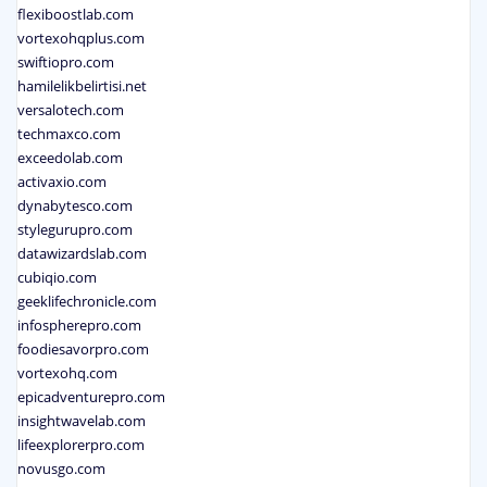
flexiboostlab.com
vortexohqplus.com
swiftiopro.com
hamilelikbelirtisi.net
versalotech.com
techmaxco.com
exceedolab.com
activaxio.com
dynabytesco.com
stylegurupro.com
datawizardslab.com
cubiqio.com
geeklifechronicle.com
infospherepro.com
foodiesavorpro.com
vortexohq.com
epicadventurepro.com
insightwavelab.com
lifeexplorerpro.com
novusgo.com