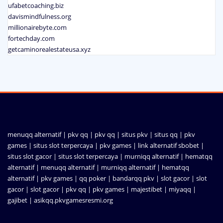
ufabetcoaching.biz
davismindfulness.org
millionairebyte.com
fortechday.com
getcaminorealestateusa.xyz
menuqq alternatif
|
pkv qq
|
pkv qq
|
situs pkv
|
situs qq
|
pkv
games
|
situs slot terpercaya
|
pkv games
|
link alternatif sbobet
|
situs slot gacor
|
situs slot terpercaya
|
murniqq alternatif
|
hematqq
alternatif
|
menuqq alternatif
|
murniqq alternatif
|
hematqq
alternatif
|
pkv games
|
qq poker
|
bandarqq pkv
|
slot gacor
|
slot
gacor
|
slot gacor
|
pkv qq
|
pkv games
|
majestibet
|
miyaqq
|
gajibet
|
asikqq.pkvgamesresmi.org