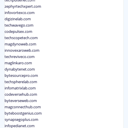
techpulsenet.com
zephyrtechxpert.com
infovortexco.com
digizinelab.com
techwavego.com
codepulsex.com
techscopetech.com
magdynoweb.com
innovexaroweb.com
techreviveco.com
maglinkaro.com
dynabytenet.com
bytesourcepro.com
techspherelab.com
infomatrixlab.com
codeversehub.com
byteverseweb.com
magconnecthub.com
byteboostgenius.com
synapsegoplus.com
infopedianet.com