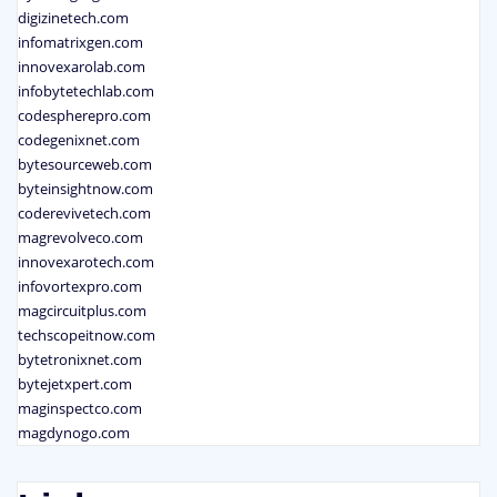
digizinetech.com
infomatrixgen.com
innovexarolab.com
infobytetechlab.com
codespherepro.com
codegenixnet.com
bytesourceweb.com
byteinsightnow.com
coderevivetech.com
magrevolveco.com
innovexarotech.com
infovortexpro.com
magcircuitplus.com
techscopeitnow.com
bytetronixnet.com
bytejetxpert.com
maginspectco.com
magdynogo.com