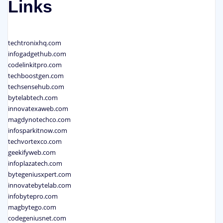
Links
techtronixhq.com
infogadgethub.com
codelinkitpro.com
techboostgen.com
techsensehub.com
bytelabtech.com
innovatexaweb.com
magdynotechco.com
infosparkitnow.com
techvortexco.com
geekifyweb.com
infoplazatech.com
bytegeniusxpert.com
innovatebytelab.com
infobytepro.com
magbytego.com
codegeniusnet.com