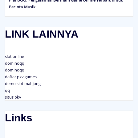
Pecinta Musik
LINK LAINNYA
slot online
dominoqq
dominoqq
daftar pkv games
demo slot mahjong
qq
situs pkv
Links