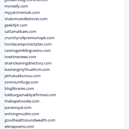
moneiify.com
myyatchrentals.com
shalomcandlestores.com
geekifyit.com
sattamatkaes.com
crunchyrollpremiumapk.com
hondacareprotectplan.com
casinogamblingcasino.com
towtimenews.com
draincleaningdirectory.com
baotangmythuathcm.com
jethukukburosu.com
somniumforge.com
bloglibraries.com
luleburgaznakliyatfirmasi.com
thebapehoodie.com
parasosyal.com
enticingmuslim.com
goodhealthsoundwealth.com
elenapoems.com