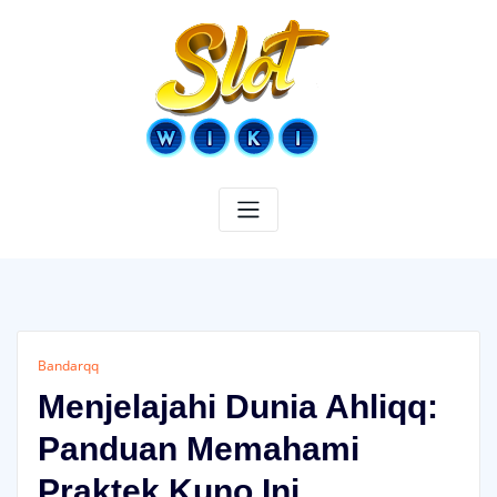
Skip
to
content
Bandarqq
Menjelajahi Dunia Ahliqq:
Panduan Memahami
Praktek Kuno Ini