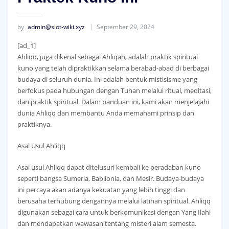
by
admin@slot-wiki.xyz
September 29, 2024
[ad_1]
Ahliqq, juga dikenal sebagai Ahliqah, adalah praktik spiritual
kuno yang telah dipraktikkan selama berabad-abad di berbagai
budaya di seluruh dunia. Ini adalah bentuk mistisisme yang
berfokus pada hubungan dengan Tuhan melalui ritual, meditasi,
dan praktik spiritual. Dalam panduan ini, kami akan menjelajahi
dunia Ahliqq dan membantu Anda memahami prinsip dan
praktiknya.
Asal Usul Ahliqq
Asal usul Ahliqq dapat ditelusuri kembali ke peradaban kuno
seperti bangsa Sumeria, Babilonia, dan Mesir. Budaya-budaya
ini percaya akan adanya kekuatan yang lebih tinggi dan
berusaha terhubung dengannya melalui latihan spiritual. Ahliqq
digunakan sebagai cara untuk berkomunikasi dengan Yang Ilahi
dan mendapatkan wawasan tentang misteri alam semesta.