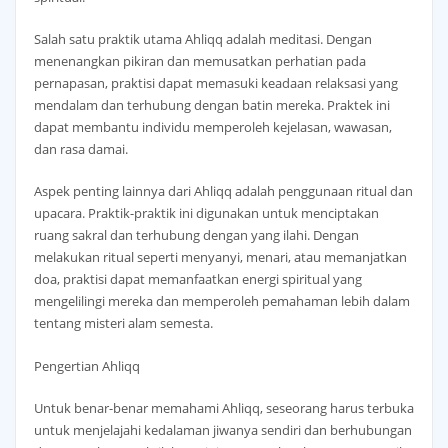
Salah satu praktik utama Ahliqq adalah meditasi. Dengan
menenangkan pikiran dan memusatkan perhatian pada
pernapasan, praktisi dapat memasuki keadaan relaksasi yang
mendalam dan terhubung dengan batin mereka. Praktek ini
dapat membantu individu memperoleh kejelasan, wawasan,
dan rasa damai.
Aspek penting lainnya dari Ahliqq adalah penggunaan ritual dan
upacara. Praktik-praktik ini digunakan untuk menciptakan
ruang sakral dan terhubung dengan yang ilahi. Dengan
melakukan ritual seperti menyanyi, menari, atau memanjatkan
doa, praktisi dapat memanfaatkan energi spiritual yang
mengelilingi mereka dan memperoleh pemahaman lebih dalam
tentang misteri alam semesta.
Pengertian Ahliqq
Untuk benar-benar memahami Ahliqq, seseorang harus terbuka
untuk menjelajahi kedalaman jiwanya sendiri dan berhubungan