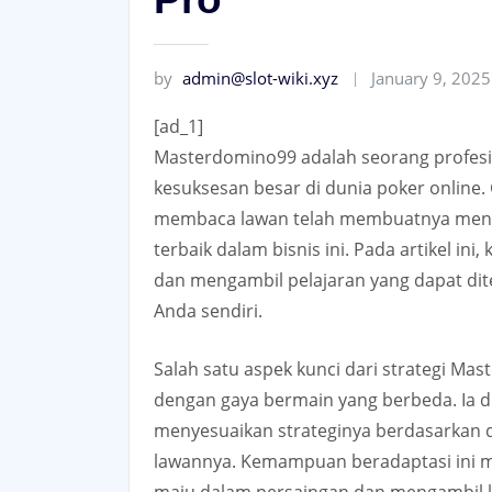
by
admin@slot-wiki.xyz
January 9, 2025
[ad_1]
Masterdomino99 adalah seorang profesio
kesuksesan besar di dunia poker onlin
membaca lawan telah membuatnya menda
terbaik dalam bisnis ini. Pada artikel i
dan mengambil pelajaran yang dapat di
Anda sendiri.
Salah satu aspek kunci dari strategi 
dengan gaya bermain yang berbeda. Ia d
menyesuaikan strateginya berdasarkan
lawannya. Kemampuan beradaptasi ini m