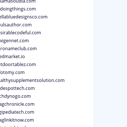
kamasoudia.com
doingthings.com
ellabluedesignsco.com
ulsauthor.com
sirablecodeful.com
exigennet.com
eronameclub.com
dmarket.io
tdoortablez.com
fotomy.com
althysupplementsolution.com
despottech.com
echdynogo.com
gchronicle.com
gipediatech.com
glinkitnow.com