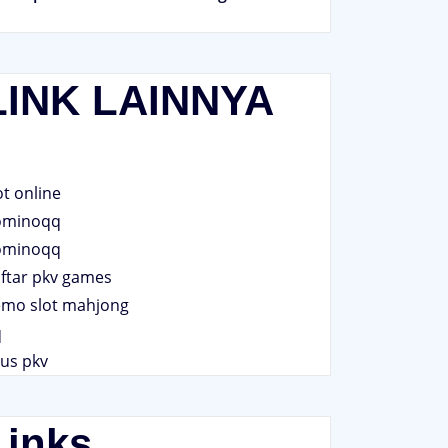
LINK LAINNYA
ot online
ominoqq
ominoqq
ftar pkv games
mo slot mahjong
q
tus pkv
Links