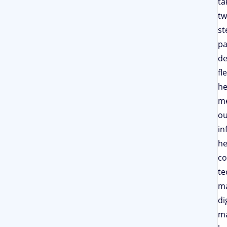
ta
tw
st
pa
de
fl
h
me
ou
in
he
co
t
ma
di
ma