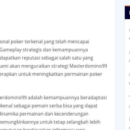
nal poker terkenal yang telah mencapai
e. Gameplay strategis dan kemampuannya
patkan reputasi sebagai salah satu yang
ni, kami akan menguraikan strategi Masterdomino99
terapkan untuk meningkatkan permainan poker
Masterdomino99 adalah kemampuannya beradaptasi
ikenal sebagai pemain serba bisa yang dapat
 dinamika permainan dan kecenderungan
emungkinkannya untuk tetap selangkah lebih