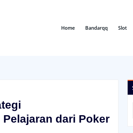
Home
Bandarqq
Slot
tegi
Pelajaran dari Poker