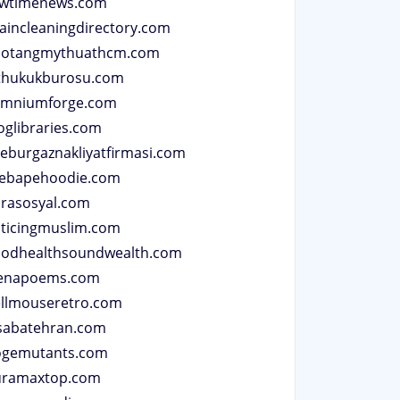
owtimenews.com
aincleaningdirectory.com
aotangmythuathcm.com
thukukburosu.com
omniumforge.com
oglibraries.com
leburgaznakliyatfirmasi.com
ebapehoodie.com
rasosyal.com
ticingmuslim.com
odhealthsoundwealth.com
lenapoems.com
llmouseretro.com
sabatehran.com
ogemutants.com
uramaxtop.com