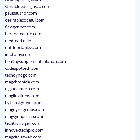
stellabluedesignsco.com
paulsauthor.com
desirablecodeful.com
flexigennet.com
heronameclub.com
medmarket.io
outdoortablez.com
infotomy.com
healthysupplementsolution.com
codespottech.com
techdynogo.com
magchronicle.com
digipediatech.com
maglinkitnow.com
byteinsightweb.com
magdynogenius.com
magsynapselab.com
techtronixgen.com
innovextechpro.com
magcircuitweb.com