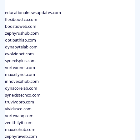
educationalnewsupdates.com
flexiboostco.com
boostioweb.com
zephyrushub.com
optipathlab.com
dynabytelab.com
evolvionet.com
synexisplus.com
vortexonet.com
maxxifynet.com
innovexahub.com
dynacorelab.com
synexistechco.com
truvivopro.com
vividusco.com
vortexahq.com
zenithifyit.com
maxxiohub.com
zephyraweb.com