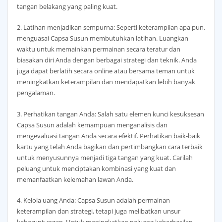
tangan belakang yang paling kuat.
2. Latihan menjadikan sempurna: Seperti keterampilan apa pun,
menguasai Capsa Susun membutuhkan latihan. Luangkan
waktu untuk memainkan permainan secara teratur dan
biasakan diri Anda dengan berbagai strategi dan teknik. Anda
juga dapat berlatih secara online atau bersama teman untuk
meningkatkan keterampilan dan mendapatkan lebih banyak
pengalaman.
3. Perhatikan tangan Anda: Salah satu elemen kunci kesuksesan
Capsa Susun adalah kemampuan menganalisis dan
mengevaluasi tangan Anda secara efektif. Perhatikan baik-baik
kartu yang telah Anda bagikan dan pertimbangkan cara terbaik
untuk menyusunnya menjadi tiga tangan yang kuat. Carilah
peluang untuk menciptakan kombinasi yang kuat dan
memanfaatkan kelemahan lawan Anda.
4. Kelola uang Anda: Capsa Susun adalah permainan
keterampilan dan strategi, tetapi juga melibatkan unsur
keberuntungan. Untuk meningkatkan peluang keberhasilan