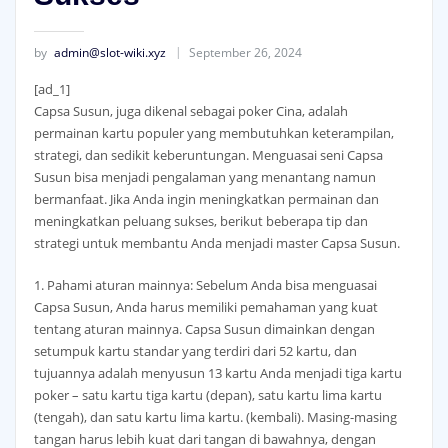
by
admin@slot-wiki.xyz
September 26, 2024
[ad_1]
Capsa Susun, juga dikenal sebagai poker Cina, adalah
permainan kartu populer yang membutuhkan keterampilan,
strategi, dan sedikit keberuntungan. Menguasai seni Capsa
Susun bisa menjadi pengalaman yang menantang namun
bermanfaat. Jika Anda ingin meningkatkan permainan dan
meningkatkan peluang sukses, berikut beberapa tip dan
strategi untuk membantu Anda menjadi master Capsa Susun.
1. Pahami aturan mainnya: Sebelum Anda bisa menguasai
Capsa Susun, Anda harus memiliki pemahaman yang kuat
tentang aturan mainnya. Capsa Susun dimainkan dengan
setumpuk kartu standar yang terdiri dari 52 kartu, dan
tujuannya adalah menyusun 13 kartu Anda menjadi tiga kartu
poker – satu kartu tiga kartu (depan), satu kartu lima kartu
(tengah), dan satu kartu lima kartu. (kembali). Masing-masing
tangan harus lebih kuat dari tangan di bawahnya, dengan