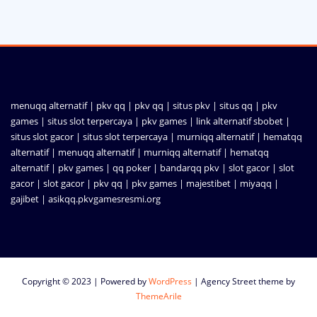
menuqq alternatif
|
pkv qq
|
pkv qq
|
situs pkv
|
situs qq
|
pkv
games
|
situs slot terpercaya
|
pkv games
|
link alternatif sbobet
|
situs slot gacor
|
situs slot terpercaya
|
murniqq alternatif
|
hematqq
alternatif
|
menuqq alternatif
|
murniqq alternatif
|
hematqq
alternatif
|
pkv games
|
qq poker
|
bandarqq pkv
|
slot gacor
|
slot
gacor
|
slot gacor
|
pkv qq
|
pkv games
|
majestibet
|
miyaqq
|
gajibet
|
asikqq.pkvgamesresmi.org
Copyright © 2023 | Powered by
WordPress
|
Agency Street theme by
ThemeArile