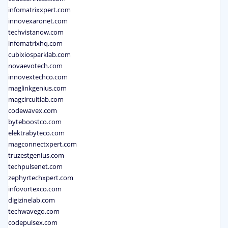
infomatrixxpert.com
innovexaronet.com
techvistanow.com
infomatrixhq.com
cubixiosparklab.com
novaevotech.com
innovextechco.com
maglinkgenius.com
magcircuitlab.com
codewavex.com
byteboostco.com
elektrabyteco.com
magconnectxpert.com
truzestgenius.com
techpulsenet.com
zephyrtechxpert.com
infovortexco.com
digizinelab.com
techwavego.com
codepulsex.com