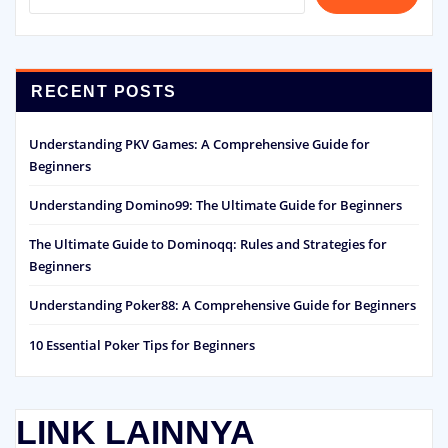
RECENT POSTS
Understanding PKV Games: A Comprehensive Guide for
Beginners
Understanding Domino99: The Ultimate Guide for Beginners
The Ultimate Guide to Dominoqq: Rules and Strategies for
Beginners
Understanding Poker88: A Comprehensive Guide for Beginners
10 Essential Poker Tips for Beginners
LINK LAINNYA