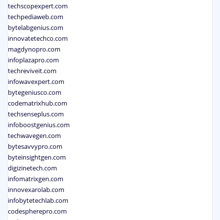
techscopexpert.com
techpediaweb.com
bytelabgenius.com
innovatetechco.com
magdynopro.com
infoplazapro.com
techreviveit.com
infowavexpert.com
bytegeniusco.com
codematrixhub.com
techsenseplus.com
infoboostgenius.com
techwavegen.com
bytesavvypro.com
byteinsightgen.com
digizinetech.com
infomatrixgen.com
innovexarolab.com
infobytetechlab.com
codespherepro.com