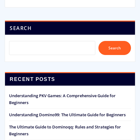
SEARCH
Search
RECENT POSTS
Understanding PKV Games: A Comprehensive Guide for
Beginners
Understanding Domino99: The Ultimate Guide for Beginners
The Ultimate Guide to Dominoqq: Rules and Strategies for
Beginners