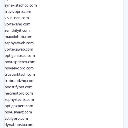
synexistechco.com
truvivopro.com
vividusco.com
vortexahq.com
zenithifyit.com
maxxiohub.com
zephyraweb.com
vortexaweb.com
optigeniusco.com
novuspherex.com
novaevopro.com
trusparktech.com
trubrandzhq.com
boostifynet.com
nexventpro.com
zephyrtechx.com
optigoxpert.com
novuswayz.com
actifypro.com
dynaboostx.com