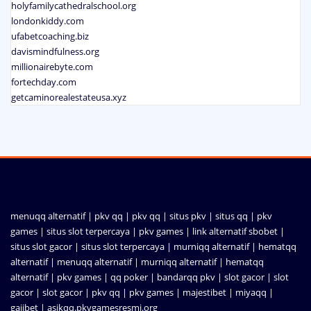
holyfamilycathedralschool.org
londonkiddy.com
ufabetcoaching.biz
davismindfulness.org
millionairebyte.com
fortechday.com
getcaminorealestateusa.xyz
menuqq alternatif
|
pkv qq
|
pkv qq
|
situs pkv
|
situs qq
|
pkv
games
|
situs slot terpercaya
|
pkv games
|
link alternatif sbobet
|
situs slot gacor
|
situs slot terpercaya
|
murniqq alternatif
|
hematqq
alternatif
|
menuqq alternatif
|
murniqq alternatif
|
hematqq
alternatif
|
pkv games
|
qq poker
|
bandarqq pkv
|
slot gacor
|
slot
gacor
|
slot gacor
|
pkv qq
|
pkv games
|
majestibet
|
miyaqq
|
gajibet
|
asikqq.pkvgamesresmi.org