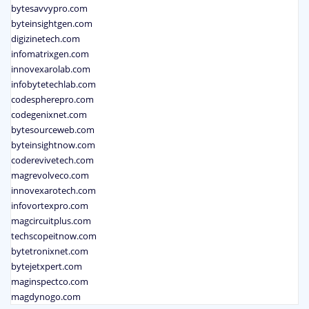
bytesavvypro.com
byteinsightgen.com
digizinetech.com
infomatrixgen.com
innovexarolab.com
infobytetechlab.com
codespherepro.com
codegenixnet.com
bytesourceweb.com
byteinsightnow.com
coderevivetech.com
magrevolveco.com
innovexarotech.com
infovortexpro.com
magcircuitplus.com
techscopeitnow.com
bytetronixnet.com
bytejetxpert.com
maginspectco.com
magdynogo.com