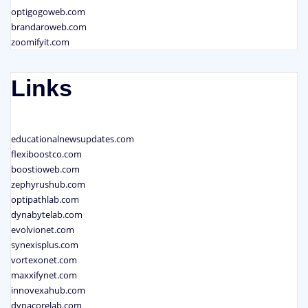
optigogoweb.com
brandaroweb.com
zoomifyit.com
Links
educationalnewsupdates.com
flexiboostco.com
boostioweb.com
zephyrushub.com
optipathlab.com
dynabytelab.com
evolvionet.com
synexisplus.com
vortexonet.com
maxxifynet.com
innovexahub.com
dynacorelab.com