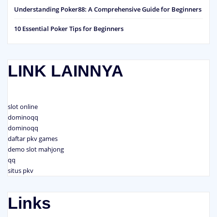
Understanding Poker88: A Comprehensive Guide for Beginners
10 Essential Poker Tips for Beginners
LINK LAINNYA
slot online
dominoqq
dominoqq
daftar pkv games
demo slot mahjong
qq
situs pkv
Links