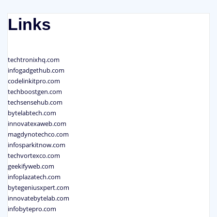
Links
techtronixhq.com
infogadgethub.com
codelinkitpro.com
techboostgen.com
techsensehub.com
bytelabtech.com
innovatexaweb.com
magdynotechco.com
infosparkitnow.com
techvortexco.com
geekifyweb.com
infoplazatech.com
bytegeniusxpert.com
innovatebytelab.com
infobytepro.com