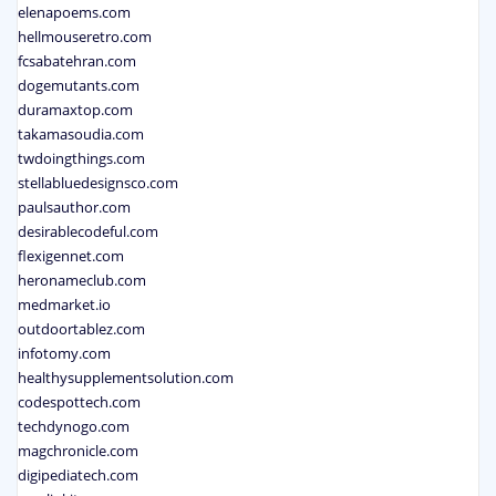
elenapoems.com
hellmouseretro.com
fcsabatehran.com
dogemutants.com
duramaxtop.com
takamasoudia.com
twdoingthings.com
stellabluedesignsco.com
paulsauthor.com
desirablecodeful.com
flexigennet.com
heronameclub.com
medmarket.io
outdoortablez.com
infotomy.com
healthysupplementsolution.com
codespottech.com
techdynogo.com
magchronicle.com
digipediatech.com