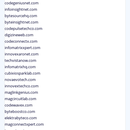
codegeniusnet.com
infoinsightnet.com
bytesourcehq.com
byteinsightnet.com
codepulsetechco.com
digizineweb.com
codeconnectx.com
infomatrixxpert.com
innovexaronet.com
techvistanow.com
infomatrixhq.com
cubixiosparklab.com
novaevotech.com
innovextechco.com
maglinkgenius.com
magcircuitlab.com
codewavex.com
byteboostco.com
elektrabyteco.com
magconnectxpert.com