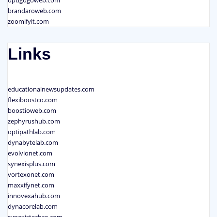
brandaroweb.com
zoomifyit.com
Links
educationalnewsupdates.com
flexiboostco.com
boostioweb.com
zephyrushub.com
optipathlab.com
dynabytelab.com
evolvionet.com
synexisplus.com
vortexonet.com
maxxifynet.com
innovexahub.com
dynacorelab.com