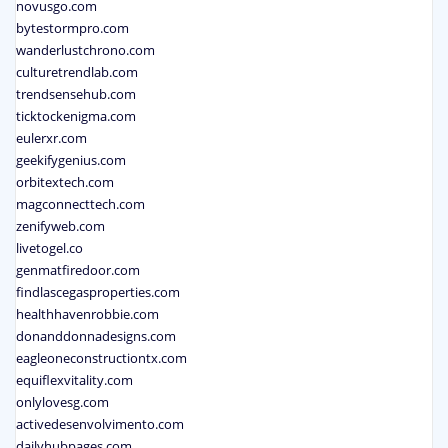
novusgo.com
bytestormpro.com
wanderlustchrono.com
culturetrendlab.com
trendsensehub.com
ticktockenigma.com
eulerxr.com
geekifygenius.com
orbitextech.com
magconnecttech.com
zenifyweb.com
livetogel.co
genmatfiredoor.com
findlascegasproperties.com
healthhavenrobbie.com
donanddonnadesigns.com
eagleoneconstructiontx.com
equiflexvitality.com
onlylovesg.com
activedesenvolvimento.com
dailyhubpages.com