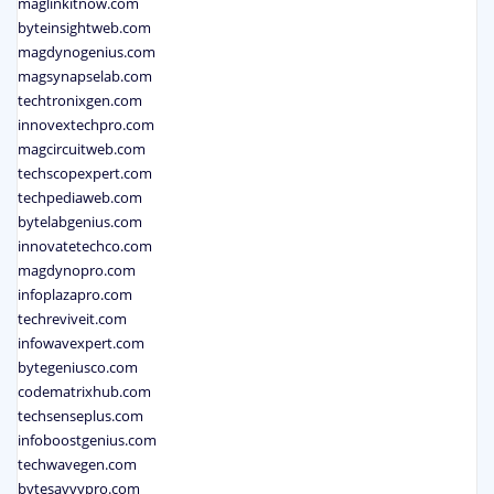
maglinkitnow.com
byteinsightweb.com
magdynogenius.com
magsynapselab.com
techtronixgen.com
innovextechpro.com
magcircuitweb.com
techscopexpert.com
techpediaweb.com
bytelabgenius.com
innovatetechco.com
magdynopro.com
infoplazapro.com
techreviveit.com
infowavexpert.com
bytegeniusco.com
codematrixhub.com
techsenseplus.com
infoboostgenius.com
techwavegen.com
bytesavvypro.com