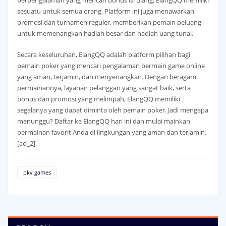
sesuatu untuk semua orang. Platform ini juga menawarkan
promosi dan turnamen reguler, memberikan pemain peluang
untuk memenangkan hadiah besar dan hadiah uang tunai.
Secara keseluruhan, ElangQQ adalah platform pilihan bagi
pemain poker yang mencari pengalaman bermain game online
yang aman, terjamin, dan menyenangkan. Dengan beragam
permainannya, layanan pelanggan yang sangat baik, serta
bonus dan promosi yang melimpah, ElangQQ memiliki
segalanya yang dapat diminta oleh pemain poker. Jadi mengapa
menunggu? Daftar ke ElangQQ hari ini dan mulai mainkan
permainan favorit Anda di lingkungan yang aman dan terjamin.
[ad_2]
pkv games