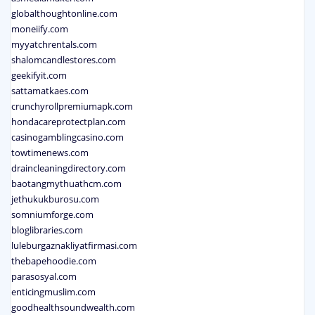
globalthoughtonline.com
moneiify.com
myyatchrentals.com
shalomcandlestores.com
geekifyit.com
sattamatkaes.com
crunchyrollpremiumapk.com
hondacareprotectplan.com
casinogamblingcasino.com
towtimenews.com
draincleaningdirectory.com
baotangmythuathcm.com
jethukukburosu.com
somniumforge.com
bloglibraries.com
luleburgaznakliyatfirmasi.com
thebapehoodie.com
parasosyal.com
enticingmuslim.com
goodhealthsoundwealth.com