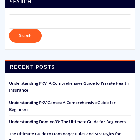
SEARCH
Search
RECENT POSTS
Understanding PKV: A Comprehensive Guide to Private Health
Insurance
Understanding PKV Games: A Comprehensive Guide for
Beginners
Understanding Domino99: The Ultimate Guide for Beginners
The Ultimate Guide to Dominoqq: Rules and Strategies for