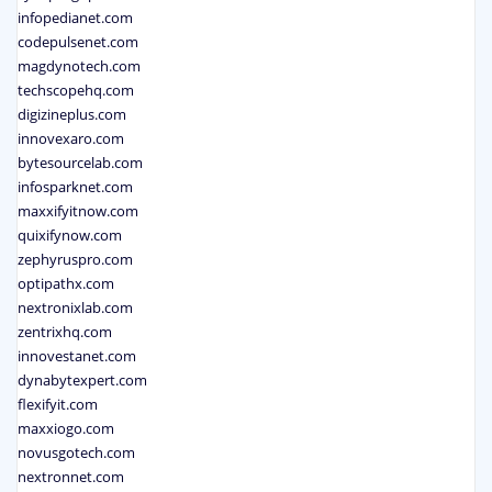
infopedianet.com
codepulsenet.com
magdynotech.com
techscopehq.com
digizineplus.com
innovexaro.com
bytesourcelab.com
infosparknet.com
maxxifyitnow.com
quixifynow.com
zephyruspro.com
optipathx.com
nextronixlab.com
zentrixhq.com
innovestanet.com
dynabytexpert.com
flexifyit.com
maxxiogo.com
novusgotech.com
nextronnet.com