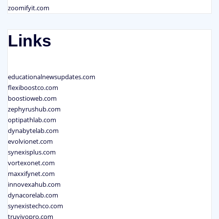
zoomifyit.com
Links
educationalnewsupdates.com
flexiboostco.com
boostioweb.com
zephyrushub.com
optipathlab.com
dynabytelab.com
evolvionet.com
synexisplus.com
vortexonet.com
maxxifynet.com
innovexahub.com
dynacorelab.com
synexistechco.com
truvivopro.com