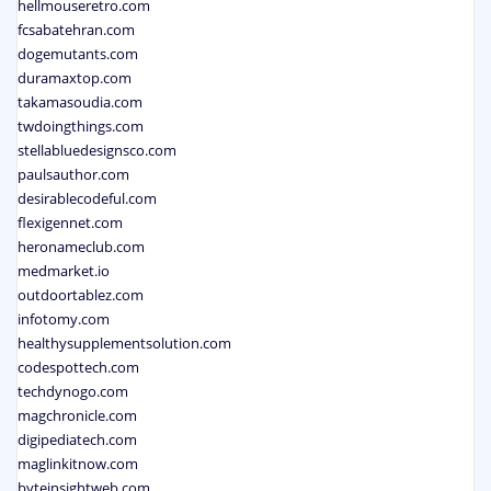
hellmouseretro.com
fcsabatehran.com
dogemutants.com
duramaxtop.com
takamasoudia.com
twdoingthings.com
stellabluedesignsco.com
paulsauthor.com
desirablecodeful.com
flexigennet.com
heronameclub.com
medmarket.io
outdoortablez.com
infotomy.com
healthysupplementsolution.com
codespottech.com
techdynogo.com
magchronicle.com
digipediatech.com
maglinkitnow.com
byteinsightweb.com