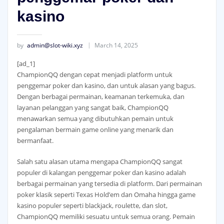
kasino
by
admin@slot-wiki.xyz
March 14, 2025
[ad_1]
ChampionQQ dengan cepat menjadi platform untuk
penggemar poker dan kasino, dan untuk alasan yang bagus.
Dengan berbagai permainan, keamanan terkemuka, dan
layanan pelanggan yang sangat baik, ChampionQQ
menawarkan semua yang dibutuhkan pemain untuk
pengalaman bermain game online yang menarik dan
bermanfaat.
Salah satu alasan utama mengapa ChampionQQ sangat
populer di kalangan penggemar poker dan kasino adalah
berbagai permainan yang tersedia di platform. Dari permainan
poker klasik seperti Texas Hold’em dan Omaha hingga game
kasino populer seperti blackjack, roulette, dan slot,
ChampionQQ memiliki sesuatu untuk semua orang. Pemain