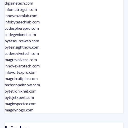
digizinetech.com
infomatrixgen.com
innovexarolab.com
infobytetechlab.com
codespherepro.com
codegenixnet.com
bytesourceweb.com
byteinsightnow.com
coderevivetech.com
magrevolveco.com
innovexarotech.com
infovortexpro.com
magcircuitplus.com
techscopeitnow.com
bytetronixnet.com
bytejetxpert.com
maginspectco.com
magdynogo.com