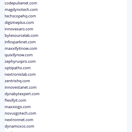
codepulsenet.com
magdynotech.com
techscopehq.com
digizineplus.com
innovexaro.com
bytesourcelab.com
infosparknet.com
maxxifyitnow.com
quixifynow.com
zephyruspro.com
optipathx.com
nextronixlab.com
zentrixhq.com
innovestanet.com
dynabytexpert.com
flexifyit.com
maxxiogo.com
novusgotech.com
nextronnet.com
dynamoxco.com