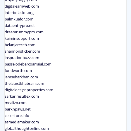
digitalearnweb.com
interbolaslot.org
palmkuafor.com
dataentrypro.net
dreamrummypro.com
kaiminsupport.com
belanjareceh.com
shannonsticker.com
insprationbuzz.com
passeiodebarcoarraial.com
fondworth.com
iamseharkhan.com
thelatestkhabrain.com
digitaldesignproperties.com
sarkariresultex.com
mealizo.com
barknpaws.net
cellostore.info
asmediamaker.com
globalthoughtonline.com