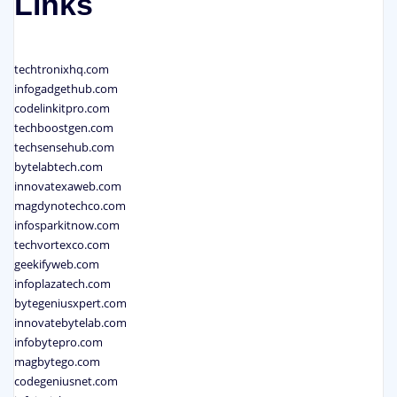
Links
techtronixhq.com
infogadgethub.com
codelinkitpro.com
techboostgen.com
techsensehub.com
bytelabtech.com
innovatexaweb.com
magdynotechco.com
infosparkitnow.com
techvortexco.com
geekifyweb.com
infoplazatech.com
bytegeniusxpert.com
innovatebytelab.com
infobytepro.com
magbytego.com
codegeniusnet.com