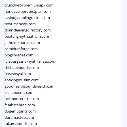
crunchyrollpremiumapk.com
hondacareprotectplan.com
casinogamblingcasino.com
towtimenews.com
draincleaningdirectory.com
baotangmythuathcm.com
jethukukburosu.com
somniumforge.com
bloglibraries.com
luleburgaznakliyatfirmasi.com
thebapehoodie.com
parasosyal.com
enticingmuslim.com
goodhealthsoundwealth.com
elenapoems.com
hellmouseretro.com
fcsabatehran.com
dogemutants.com
duramaxtop.com
takamasoudia.com