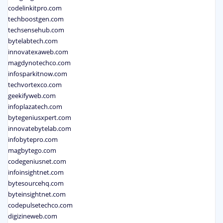
codelinkitpro.com
techboostgen.com
techsensehub.com
bytelabtech.com
innovatexaweb.com
magdynotechco.com
infosparkitnow.com
techvortexco.com
geekifyweb.com
infoplazatech.com
bytegeniusxpert.com
innovatebytelab.com
infobytepro.com
magbytego.com
codegeniusnet.com
infoinsightnet.com
bytesourcehq.com
byteinsightnet.com
codepulsetechco.com
digizineweb.com