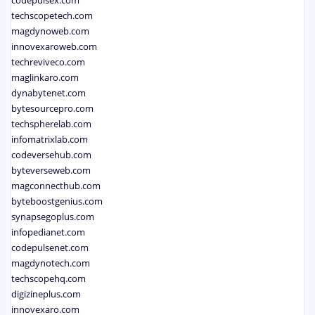
codepulsex.com
techscopetech.com
magdynoweb.com
innovexaroweb.com
techreviveco.com
maglinkaro.com
dynabytenet.com
bytesourcepro.com
techspherelab.com
infomatrixlab.com
codeversehub.com
byteverseweb.com
magconnecthub.com
byteboostgenius.com
synapsegoplus.com
infopedianet.com
codepulsenet.com
magdynotech.com
techscopehq.com
digizineplus.com
innovexaro.com