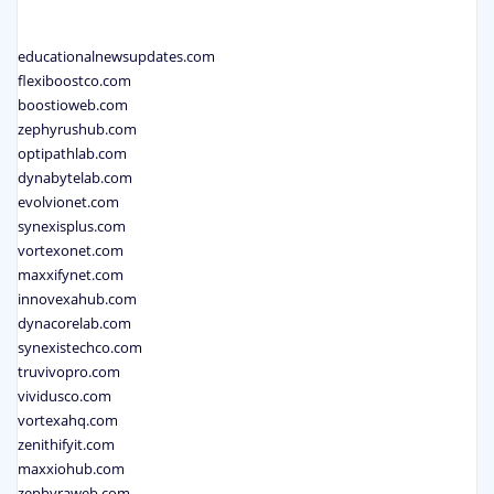
educationalnewsupdates.com
flexiboostco.com
boostioweb.com
zephyrushub.com
optipathlab.com
dynabytelab.com
evolvionet.com
synexisplus.com
vortexonet.com
maxxifynet.com
innovexahub.com
dynacorelab.com
synexistechco.com
truvivopro.com
vividusco.com
vortexahq.com
zenithifyit.com
maxxiohub.com
zephyraweb.com