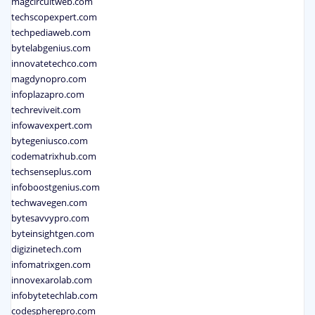
magcircuitweb.com
techscopexpert.com
techpediaweb.com
bytelabgenius.com
innovatetechco.com
magdynopro.com
infoplazapro.com
techreviveit.com
infowavexpert.com
bytegeniusco.com
codematrixhub.com
techsenseplus.com
infoboostgenius.com
techwavegen.com
bytesavvypro.com
byteinsightgen.com
digizinetech.com
infomatrixgen.com
innovexarolab.com
infobytetechlab.com
codespherepro.com