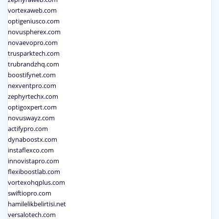
vortexaweb.com
optigeniusco.com
novuspherex.com
novaevopro.com
trusparktech.com
trubrandzhq.com
boostifynet.com
nexventpro.com
zephyrtechx.com
optigoxpert.com
novuswayz.com
actifypro.com
dynaboostx.com
instaflexco.com
innovistapro.com
flexiboostlab.com
vortexohqplus.com
swiftiopro.com
hamilelikbelirtisi.net
versalotech.com