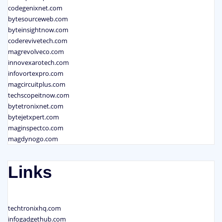
codegenixnet.com
bytesourceweb.com
byteinsightnow.com
coderevivetech.com
magrevolveco.com
innovexarotech.com
infovortexpro.com
magcircuitplus.com
techscopeitnow.com
bytetronixnet.com
bytejetxpert.com
maginspectco.com
magdynogo.com
Links
techtronixhq.com
infogadgethub.com