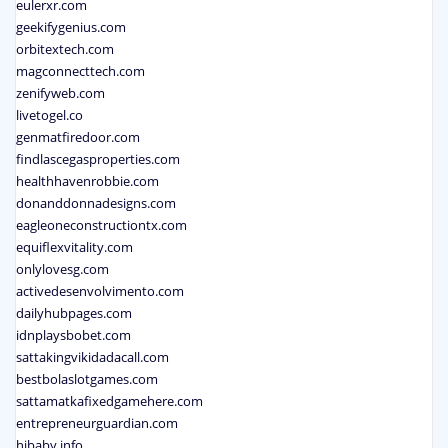
eulerxr.com
geekifygenius.com
orbitextech.com
magconnecttech.com
zenifyweb.com
livetogel.co
genmatfiredoor.com
findlascegasproperties.com
healthhavenrobbie.com
donanddonnadesigns.com
eagleoneconstructiontx.com
equiflexvitality.com
onlylovesg.com
activedesenvolvimento.com
dailyhubpages.com
idnplaysbobet.com
sattakingvikidadacall.com
bestbolaslotgames.com
sattamatkafixedgamehere.com
entrepreneurguardian.com
hibaby.info