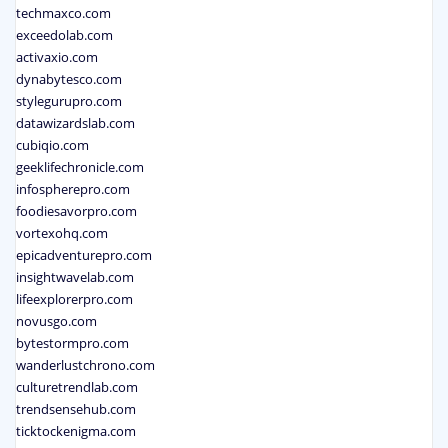
techmaxco.com
exceedolab.com
activaxio.com
dynabytesco.com
stylegurupro.com
datawizardslab.com
cubiqio.com
geeklifechronicle.com
infospherepro.com
foodiesavorpro.com
vortexohq.com
epicadventurepro.com
insightwavelab.com
lifeexplorerpro.com
novusgo.com
bytestormpro.com
wanderlustchrono.com
culturetrendlab.com
trendsensehub.com
ticktockenigma.com