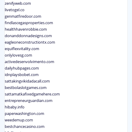
zenifyweb.com
livetogel.co
genmatfiredoor.com
findlascegasproperties.com
healthhavenrobbie.com
donanddonnadesigns.com
eagleoneconstructiontx.com
equiflexvitality.com
onlylovesg.com
activedesenvolvimento.com
dailyhubpages.com
idnplaysbobet.com
sattakingvikidadacall.com
bestbolaslotgames.com
sattamatkafixedgamehere.com
entrepreneurguardian.com
hibaby.info
paperwashington.com
weedemup.com
bestchancecasino.com