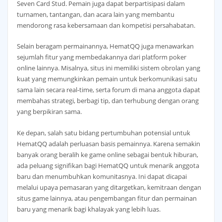
Seven Card Stud. Pemain juga dapat berpartisipasi dalam
turnamen, tantangan, dan acara lain yang membantu
mendorong rasa kebersamaan dan kompetisi persahabatan.
Selain beragam permainannya, HematQQ juga menawarkan
sejumlah fitur yang membedakannya dari platform poker
online lainnya. Misalnya, situs ini memiliki sistem obrolan yang
kuat yang memungkinkan pemain untuk berkomunikasi satu
sama lain secara real-time, serta forum di mana anggota dapat
membahas strategi, berbagi tip, dan terhubung dengan orang
yang berpikiran sama.
Ke depan, salah satu bidang pertumbuhan potensial untuk
HematQQ adalah perluasan basis pemainnya. Karena semakin
banyak orang beralih ke game online sebagai bentuk hiburan,
ada peluang signifikan bagi HematQQ untuk menarik anggota
baru dan menumbuhkan komunitasnya. Ini dapat dicapai
melalui upaya pemasaran yang ditargetkan, kemitraan dengan
situs game lainnya, atau pengembangan fitur dan permainan
baru yang menarik bagi khalayak yang lebih luas.