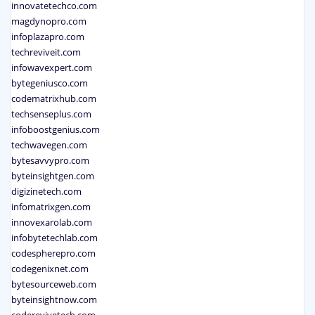
innovatetechco.com
magdynopro.com
infoplazapro.com
techreviveit.com
infowavexpert.com
bytegeniusco.com
codematrixhub.com
techsenseplus.com
infoboostgenius.com
techwavegen.com
bytesavvypro.com
byteinsightgen.com
digizinetech.com
infomatrixgen.com
innovexarolab.com
infobytetechlab.com
codespherepro.com
codegenixnet.com
bytesourceweb.com
byteinsightnow.com
coderevivetech.com