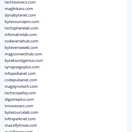
techreviveco.com
maglinkaro.com
dynabytenet.com
bytesourcepro.com
techspherelab.com
infomatrixlab.com
codeversehub.com
byteverseweb.com
magconnecthub.com
byteboostgenius.com
synapsegoplus.com
infopedianet.com
codepulsenet.com
magdynotech.com
techscopehq.com
digizineplus.com
innovexaro.com
bytesourcelab.com
infosparknet.com
maxxifyitnow.com
quixifynow.com