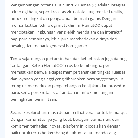
Pengembangan potensial lain untuk HematQQ adalah integrasi
teknologi baru, seperti realitas virtual atau augmented reality,
untuk meningkatkan pengalaman bermain game. Dengan
memanfaatkan teknologi mutakhir ini, HematQQ dapat
menciptakan lingkungan yang lebih mendalam dan interaktif
bagi para pemainnya, lebih jauh membedakan dirinya dari
pesaing dan menarik generasi baru gamer.
Tentu saja, dengan pertumbuhan dan keberhasilan juga datang
tantangan. Ketika HematQQ terus berkembang, ia perlu
memastikan bahwa ia dapat mempertahankan tingkat kualitas
dan layanan yang tinggi yang diharapkan para anggotanya. Ini
mungkin memerlukan pengembangan kebijakan dan prosedur
baru, serta perekrutan staf tambahan untuk menangani
peningkatan permintaan.
Secara keseluruhan, masa depan terlihat cerah untuk hematqq.
Dengan komunitasnya yang kuat, beragam permainan, dan
komitmen terhadap inovasi, platform ini diposisikan dengan
baik untuk terus berkembang di tahun-tahun mendatang.