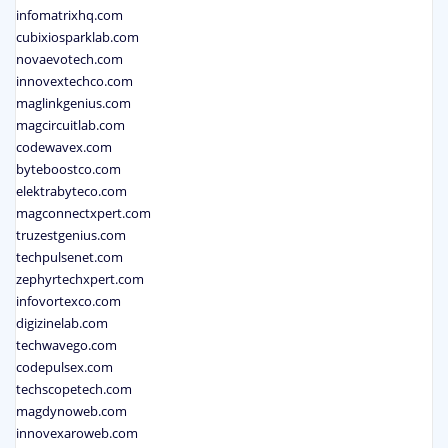
infomatrixhq.com
cubixiosparklab.com
novaevotech.com
innovextechco.com
maglinkgenius.com
magcircuitlab.com
codewavex.com
byteboostco.com
elektrabyteco.com
magconnectxpert.com
truzestgenius.com
techpulsenet.com
zephyrtechxpert.com
infovortexco.com
digizinelab.com
techwavego.com
codepulsex.com
techscopetech.com
magdynoweb.com
innovexaroweb.com