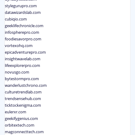
stylegurupro.com
datawizardslab.com
cubiqio.com
geeklifechronicle.com
infospherepro.com
foodiesavorpro.com
vortexohq.com
epicadventurepro.com
insightwavelab.com
lifeexplorerpro.com
novusgo.com
bytestormpro.com
wanderlustchrono.com
culturetrendlab.com
trendsensehub.com
ticktockenigma.com
eulerxr.com
geekifygenius.com
orbitextech.com
magconnecttech.com