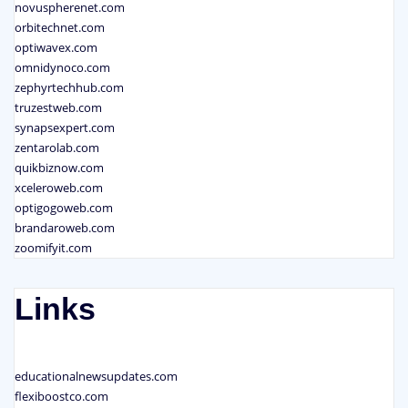
novuspherenet.com
orbitechnet.com
optiwavex.com
omnidynoco.com
zephyrtechhub.com
truzestweb.com
synapsexpert.com
zentarolab.com
quikbiznow.com
xceleroweb.com
optigogoweb.com
brandaroweb.com
zoomifyit.com
Links
educationalnewsupdates.com
flexiboostco.com