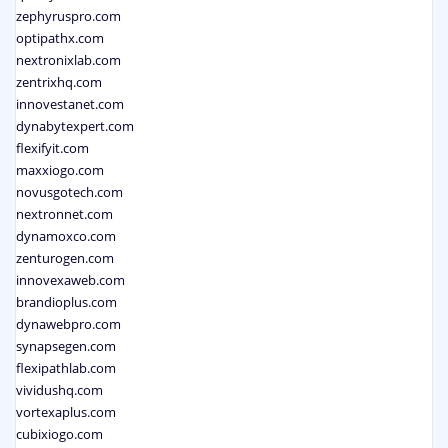
zephyruspro.com
optipathx.com
nextronixlab.com
zentrixhq.com
innovestanet.com
dynabytexpert.com
flexifyit.com
maxxiogo.com
novusgotech.com
nextronnet.com
dynamoxco.com
zenturogen.com
innovexaweb.com
brandioplus.com
dynawebpro.com
synapsegen.com
flexipathlab.com
vividushq.com
vortexaplus.com
cubixiogo.com