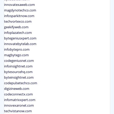
innovatexaweb.com
magdynotechco.com
infosparkitnow.com
techvortexco.com
geekifyweb.com
infoplazatech.com
bytegeniusxpert.com
innovatebytelab.com
infobytepro.com
magbytego.com
codegeniusnet.com
infoinsightnet.com
bytesourcehq.com
byteinsightnet.com
codepulsetechco.com
digizineweb.com
codeconnectx.com
infomatrixxpert.com
innovexaronet.com
techvistanow.com