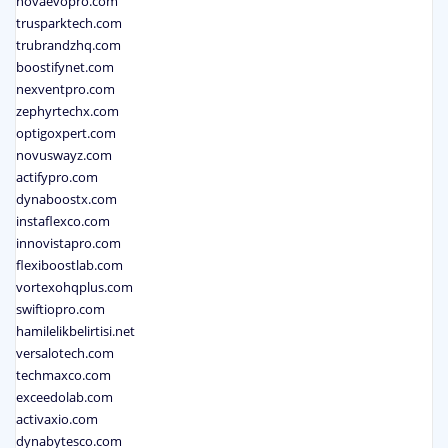
novaevopro.com
trusparktech.com
trubrandzhq.com
boostifynet.com
nexventpro.com
zephyrtechx.com
optigoxpert.com
novuswayz.com
actifypro.com
dynaboostx.com
instaflexco.com
innovistapro.com
flexiboostlab.com
vortexohqplus.com
swiftiopro.com
hamilelikbelirtisi.net
versalotech.com
techmaxco.com
exceedolab.com
activaxio.com
dynabytesco.com