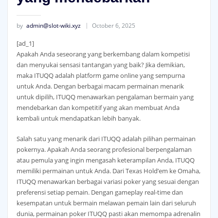
by
admin@slot-wiki.xyz
October 6, 2025
[ad_1]
Apakah Anda seseorang yang berkembang dalam kompetisi
dan menyukai sensasi tantangan yang baik? Jika demikian,
maka ITUQQ adalah platform game online yang sempurna
untuk Anda. Dengan berbagai macam permainan menarik
untuk dipilih, ITUQQ menawarkan pengalaman bermain yang
mendebarkan dan kompetitif yang akan membuat Anda
kembali untuk mendapatkan lebih banyak.
Salah satu yang menarik dari ITUQQ adalah pilihan permainan
pokernya. Apakah Anda seorang profesional berpengalaman
atau pemula yang ingin mengasah keterampilan Anda, ITUQQ
memiliki permainan untuk Anda. Dari Texas Hold’em ke Omaha,
ITUQQ menawarkan berbagai variasi poker yang sesuai dengan
preferensi setiap pemain. Dengan gameplay real-time dan
kesempatan untuk bermain melawan pemain lain dari seluruh
dunia, permainan poker ITUQQ pasti akan memompa adrenalin