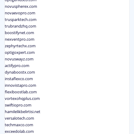
novuspherex.com
novaevopro.com
trusparktech.com
trubrandzhq.com
boostifynet.com
nexventpro.com
zephyrtechx.com
optigoxpert.com
novuswayz.com
actifypro.com
dynaboostx.com
instaflexco.com
innovistapro.com
flexiboostlab.com
vortexohqplus.com
swiftiopro.com
hamilelikbelirtisi.net
versalotech.com
techmaxco.com
exceedolab.com