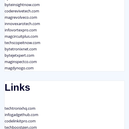
byteinsightnow.com
coderevivetech.com
magrevolveco.com
innovexarotech.com
infovortexpro.com
magcircuitplus.com
techscopeitnow.com
bytetronixnet.com
bytejetxpert.com
maginspectco.com
magdynogo.com
Links
techtronixhq.com
infogadgethub.com
codelinkitpro.com
techboostgen.com