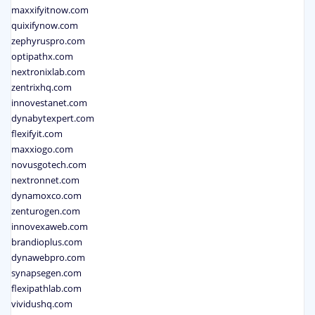
maxxifyitnow.com
quixifynow.com
zephyruspro.com
optipathx.com
nextronixlab.com
zentrixhq.com
innovestanet.com
dynabytexpert.com
flexifyit.com
maxxiogo.com
novusgotech.com
nextronnet.com
dynamoxco.com
zenturogen.com
innovexaweb.com
brandioplus.com
dynawebpro.com
synapsegen.com
flexipathlab.com
vividushq.com