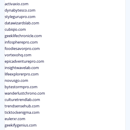
activaxio.com
dynabytesco.com
stylegurupro.com
datawizardslab.com
cubiqio.com
geeklifechronicle.com
infospherepro.com
foodiesavorpro.com
vortexohq.com
epicadventurepro.com
insightwavelab.com
lifeexplorerpro.com
novusgo.com
bytestormpro.com
wanderlustchrono.com
culturetrendlab.com
trendsensehub.com
ticktockenigma.com
eulerxr.com
geekifygenius.com