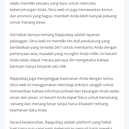
selalu memiliki sesuatu yang baru untuk mencoba
keberuntungan Anda. Situs web ini juga menawarkan bonus
dan promosi yang bagus, memberi Anda lebih banyak peluang
untuk menang besar.
Hal hebat lainnya tentang Rajajudiqq adalah layanan
pelanggan. Situs web ini memiliki tim staf pendukung yang
berdedikasi yang tersedia 24/7 untuk membantu Anda dengan
pertanyaan atau masalah yang mungkin Anda miliki. Ini berarti
Anda selalu dapat merasa percaya diri mengetahui bahwa
bantuan hanya berjarak satu klik.
Rajajudiqq juga menganggap keamanan Anda dengan serius.
Situs web ini menggunakan teknologi enkripsi canggih untuk
memastikan bahwa informasi pribadi dan keuangan Anda selalu
aman dan aman. Ini berarti Anda dapat fokus untuk bersenang
-senang dan menang besar tanpa harus khawatir tentang
keamanan data Anda.
Secara keseluruhan, Rajajudiqq adalah platform yang hebat
bagi siapa pun yang ingin melepaskan penjudi batin mereka.