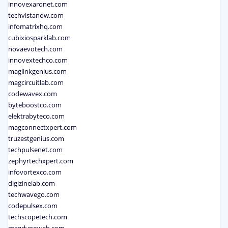
innovexaronet.com
techvistanow.com
infomatrixhq.com
cubixiosparklab.com
novaevotech.com
innovextechco.com
maglinkgenius.com
magcircuitlab.com
codewavex.com
byteboostco.com
elektrabyteco.com
magconnectxpert.com
truzestgenius.com
techpulsenet.com
zephyrtechxpert.com
infovortexco.com
digizinelab.com
techwavego.com
codepulsex.com
techscopetech.com