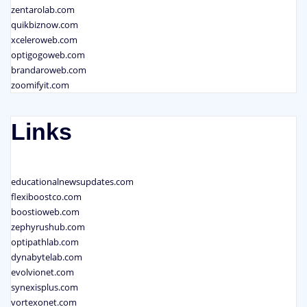
zentarolab.com
quikbiznow.com
xceleroweb.com
optigogoweb.com
brandaroweb.com
zoomifyit.com
Links
educationalnewsupdates.com
flexiboostco.com
boostioweb.com
zephyrushub.com
optipathlab.com
dynabytelab.com
evolvionet.com
synexisplus.com
vortexonet.com