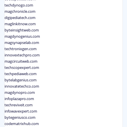
techdynogo.com
magchronicle.com
digipediatech.com
maglinkitnow.com
byteinsightweb.com
magdynogenius.com
magsynapselab.com
techtronixgen.com
innovextechpro.com
magcircuitweb.com
techscopexpert.com
techpediaweb.com
bytelabgenius.com
innovatetechco.com
magdynopro.com
infoplazapro.com
techreviveit.com
infowavexpert.com
bytegeniusco.com
codematrixhub.com