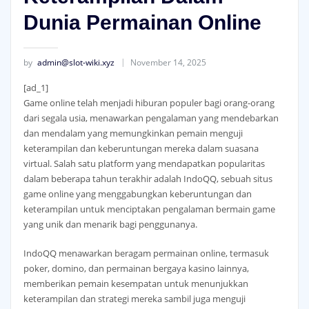
Dunia Permainan Online
by
admin@slot-wiki.xyz
November 14, 2025
[ad_1]
Game online telah menjadi hiburan populer bagi orang-orang
dari segala usia, menawarkan pengalaman yang mendebarkan
dan mendalam yang memungkinkan pemain menguji
keterampilan dan keberuntungan mereka dalam suasana
virtual. Salah satu platform yang mendapatkan popularitas
dalam beberapa tahun terakhir adalah IndoQQ, sebuah situs
game online yang menggabungkan keberuntungan dan
keterampilan untuk menciptakan pengalaman bermain game
yang unik dan menarik bagi penggunanya.
IndoQQ menawarkan beragam permainan online, termasuk
poker, domino, dan permainan bergaya kasino lainnya,
memberikan pemain kesempatan untuk menunjukkan
keterampilan dan strategi mereka sambil juga menguji