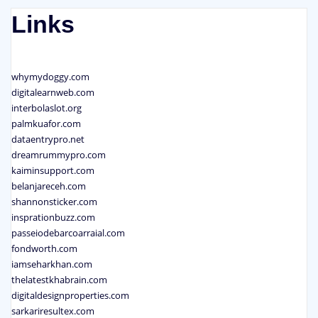
Links
whymydoggy.com
digitalearnweb.com
interbolaslot.org
palmkuafor.com
dataentrypro.net
dreamrummypro.com
kaiminsupport.com
belanjareceh.com
shannonsticker.com
insprationbuzz.com
passeiodebarcoarraial.com
fondworth.com
iamseharkhan.com
thelatestkhabrain.com
digitaldesignproperties.com
sarkariresultex.com