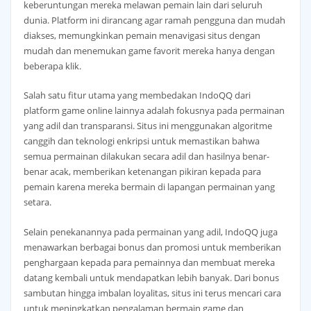
keberuntungan mereka melawan pemain lain dari seluruh
dunia. Platform ini dirancang agar ramah pengguna dan mudah
diakses, memungkinkan pemain menavigasi situs dengan
mudah dan menemukan game favorit mereka hanya dengan
beberapa klik.
Salah satu fitur utama yang membedakan IndoQQ dari
platform game online lainnya adalah fokusnya pada permainan
yang adil dan transparansi. Situs ini menggunakan algoritme
canggih dan teknologi enkripsi untuk memastikan bahwa
semua permainan dilakukan secara adil dan hasilnya benar-
benar acak, memberikan ketenangan pikiran kepada para
pemain karena mereka bermain di lapangan permainan yang
setara.
Selain penekanannya pada permainan yang adil, IndoQQ juga
menawarkan berbagai bonus dan promosi untuk memberikan
penghargaan kepada para pemainnya dan membuat mereka
datang kembali untuk mendapatkan lebih banyak. Dari bonus
sambutan hingga imbalan loyalitas, situs ini terus mencari cara
untuk meningkatkan pengalaman bermain game dan