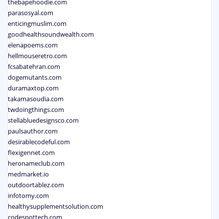
thebapehoodie.com
parasosyal.com
enticingmuslim.com
goodhealthsoundwealth.com
elenapoems.com
hellmouseretro.com
fcsabatehran.com
dogemutants.com
duramaxtop.com
takamasoudia.com
twdoingthings.com
stellabluedesignsco.com
paulsauthor.com
desirablecodeful.com
flexigennet.com
heronameclub.com
medmarket.io
outdoortablez.com
infotomy.com
healthysupplementsolution.com
codespottech.com