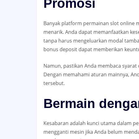
Promosi
Banyak platform permainan slot online
menarik. Anda dapat memanfaatkan kes
tanpa harus mengeluarkan modal tambaha
bonus deposit dapat memberikan keunt
Namun, pastikan Anda membaca syarat d
Dengan memahami aturan mainnya, And
tersebut.
Bermain denga
Kesabaran adalah kunci utama dalam per
mengganti mesin jika Anda belum mend