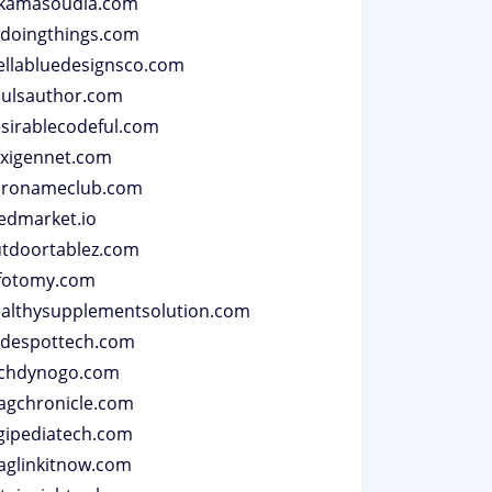
kamasoudia.com
doingthings.com
ellabluedesignsco.com
ulsauthor.com
sirablecodeful.com
exigennet.com
eronameclub.com
dmarket.io
tdoortablez.com
fotomy.com
althysupplementsolution.com
despottech.com
echdynogo.com
gchronicle.com
gipediatech.com
glinkitnow.com