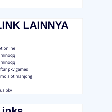
LINK LAINNYA
ot online
ominoqq
ominoqq
ftar pkv games
mo slot mahjong
q
tus pkv
Links