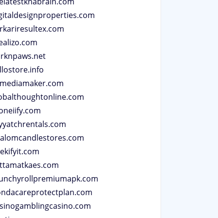
elatestkhabrain.com
gitaldesignproperties.com
rkariresultex.com
alizo.com
rknpaws.net
llostore.info
smediamaker.com
obalthoughtonline.com
neiify.com
yatchrentals.com
alomcandlestores.com
ekifyit.com
ttamatkaes.com
unchyrollpremiumapk.com
ndacareprotectplan.com
sinogamblingcasino.com