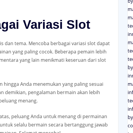
by
m
m
ai Variasi Slot
te
in
ma
is dan tema. Mencoba berbagai variasi slot dapat
te
an yang paling cocok. Beberapa pemain lebih
te
ementara yang lain menikmati keseruan dari slot
by
in
in hingga Anda menemukan yang paling sesuai
m
an demikian, pengalaman bermain akan lebih
in
peluang menang.
te
in
 atas, peluang Anda untuk menang di permainan
by
 untuk selalu bermain secara bertanggung jawab
co
mainan. Selamat mencoba!