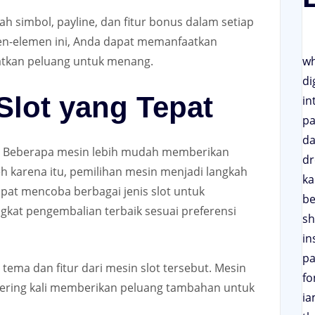
ah simbol, payline, dan fitur bonus dalam setiap
en-elemen ini, Anda dapat memanfaatkan
atkan peluang untuk menang.
w
di
Slot yang Tepat
in
pa
da
a. Beberapa mesin lebih mudah memberikan
d
h karena itu, pemilihan mesin menjadi langkah
ka
pat mencoba berbagai jenis slot untuk
be
at pengembalian terbaik sesuai preferensi
sh
in
pa
tema dan fitur dari mesin slot tersebut. Mesin
fo
 sering kali memberikan peluang tambahan untuk
i