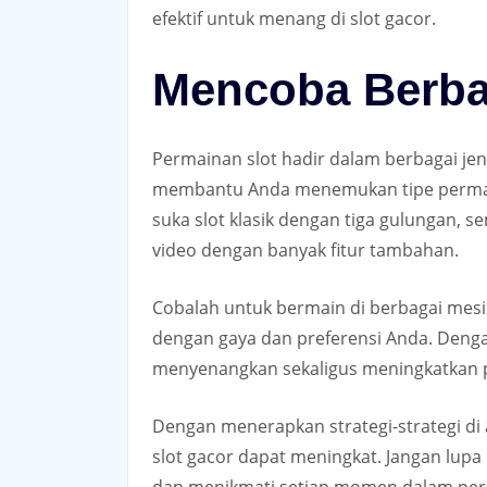
efektif untuk menang di slot gacor.
Mencoba Berbag
Permainan slot hadir dalam berbagai jen
membantu Anda menemukan tipe permain
suka slot klasik dengan tiga gulungan, s
video dengan banyak fitur tambahan.
Cobalah untuk bermain di berbagai mes
dengan gaya dan preferensi Anda. Deng
menyenangkan sekaligus meningkatkan 
Dengan menerapkan strategi-strategi di
slot gacor dapat meningkat. Jangan lupa
dan menikmati setiap momen dalam per