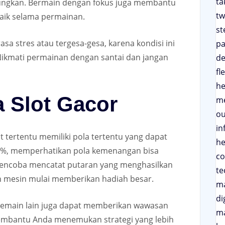
ta
ngkan. Bermain dengan fokus juga membantu
tw
aik selama permainan.
st
sa stres atau tergesa-gesa, karena kondisi ini
pa
ikmati permainan dengan santai dan jangan
de
fl
h
 Slot Gacor
me
ou
in
 tertentu memiliki pola tertentu yang dapat
he
00%, memperhatikan pola kemenangan bisa
co
mencoba mencatat putaran yang menghasilkan
t
mesin mulai memberikan hadiah besar.
ma
di
 pemain lain juga dapat memberikan wawasan
ma
membantu Anda menemukan strategi yang lebih