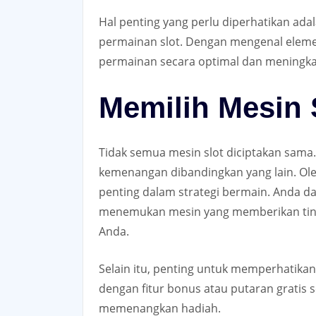
Hal penting yang perlu diperhatikan adal
permainan slot. Dengan mengenal elem
permainan secara optimal dan meningk
Memilih Mesin 
Tidak semua mesin slot diciptakan sam
kemenangan dibandingkan yang lain. Ole
penting dalam strategi bermain. Anda da
menemukan mesin yang memberikan tingk
Anda.
Selain itu, penting untuk memperhatikan 
dengan fitur bonus atau putaran gratis
memenangkan hadiah.