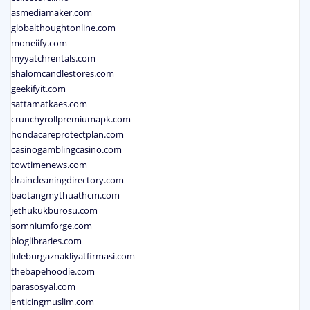
asmediamaker.com
globalthoughtonline.com
moneiify.com
myyatchrentals.com
shalomcandlestores.com
geekifyit.com
sattamatkaes.com
crunchyrollpremiumapk.com
hondacareprotectplan.com
casinogamblingcasino.com
towtimenews.com
draincleaningdirectory.com
baotangmythuathcm.com
jethukukburosu.com
somniumforge.com
bloglibraries.com
luleburgaznakliyatfirmasi.com
thebapehoodie.com
parasosyal.com
enticingmuslim.com