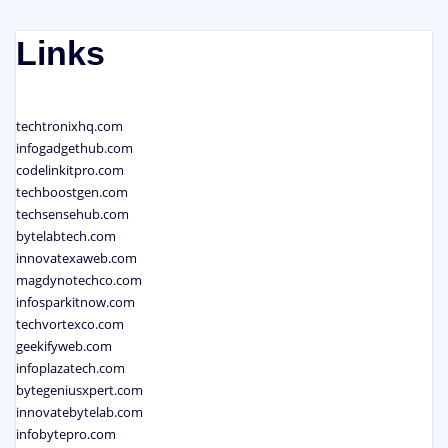
Links
techtronixhq.com
infogadgethub.com
codelinkitpro.com
techboostgen.com
techsensehub.com
bytelabtech.com
innovatexaweb.com
magdynotechco.com
infosparkitnow.com
techvortexco.com
geekifyweb.com
infoplazatech.com
bytegeniusxpert.com
innovatebytelab.com
infobytepro.com