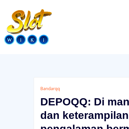
Skip
to
content
Bandarqq
DEPOQQ: Di man
dan keterampila
pengalaman berm