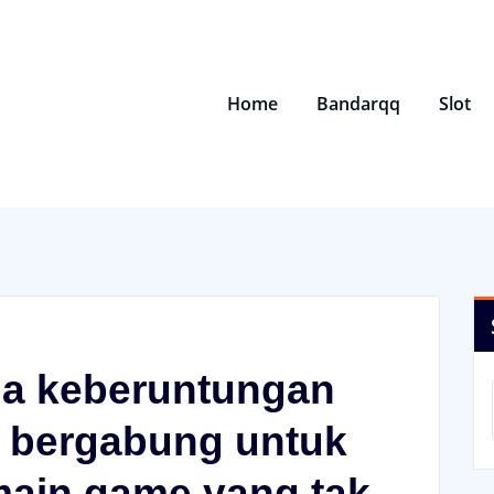
Home
Bandarqq
Slot
a keberuntungan
n bergabung untuk
ain game yang tak