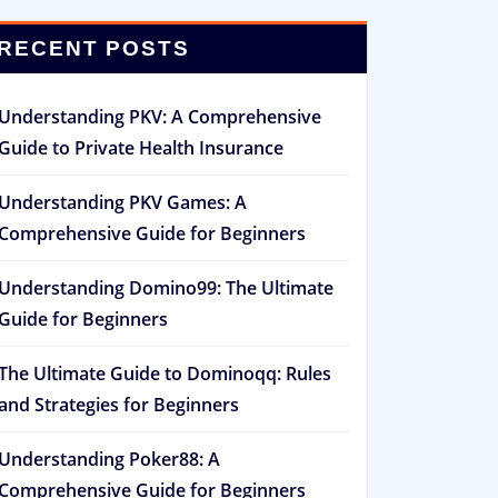
RECENT POSTS
Understanding PKV: A Comprehensive
Guide to Private Health Insurance
Understanding PKV Games: A
Comprehensive Guide for Beginners
Understanding Domino99: The Ultimate
Guide for Beginners
The Ultimate Guide to Dominoqq: Rules
and Strategies for Beginners
Understanding Poker88: A
Comprehensive Guide for Beginners