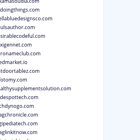
kamasoudia.com
doingthings.com
ellabluedesignsco.com
ulsauthor.com
sirablecodeful.com
exigennet.com
eronameclub.com
dmarket.io
tdoortablez.com
fotomy.com
althysupplementsolution.com
despottech.com
echdynogo.com
gchronicle.com
gipediatech.com
glinkitnow.com