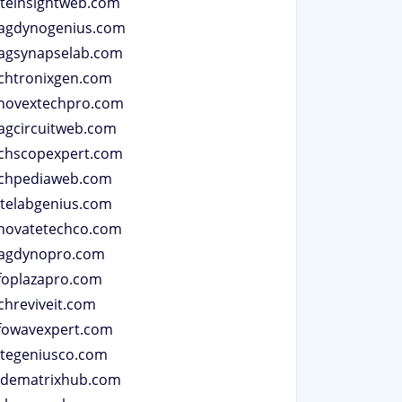
teinsightweb.com
agdynogenius.com
agsynapselab.com
chtronixgen.com
novextechpro.com
gcircuitweb.com
chscopexpert.com
chpediaweb.com
telabgenius.com
novatetechco.com
agdynopro.com
foplazapro.com
chreviveit.com
fowavexpert.com
tegeniusco.com
dematrixhub.com