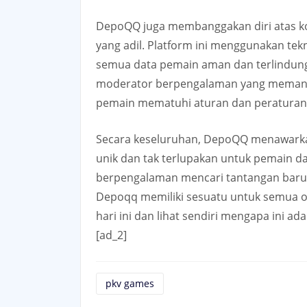
DepoQQ juga membanggakan diri atas 
yang adil. Platform ini menggunakan te
semua data pemain aman dan terlindung
moderator berpengalaman yang meman
pemain mematuhi aturan dan peraturan 
Secara keseluruhan, DepoQQ menawark
unik dan tak terlupakan untuk pemain da
berpengalaman mencari tantangan baru 
Depoqq memiliki sesuatu untuk semua 
hari ini dan lihat sendiri mengapa ini 
[ad_2]
pkv games