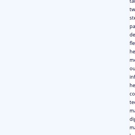
ta
tw
st
pa
de
fl
h
me
ou
in
he
co
t
ma
di
ma