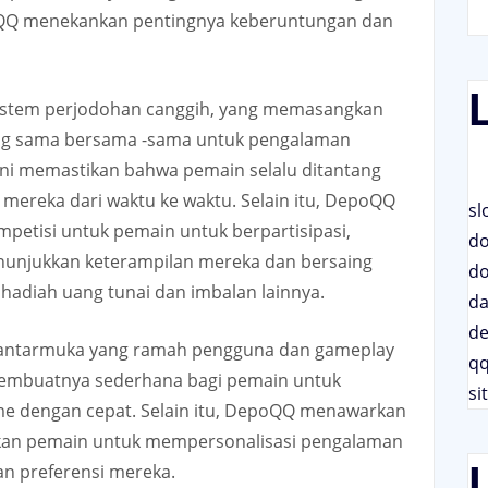
oQQ menekankan pentingnya keberuntungan dan
sistem perjodohan canggih, yang memasangkan
ang sama bersama -sama untuk pengalaman
 Ini memastikan bahwa pemain selalu ditantang
ereka dari waktu ke waktu. Selain itu, DepoQQ
sl
etisi untuk pemain untuk berpartisipasi,
d
njukkan keterampilan mereka dan bersaing
d
adiah uang tunai dan imbalan lainnya.
da
de
h antarmuka yang ramah pengguna dan gameplay
q
, membuatnya sederhana bagi pemain untuk
si
 dengan cepat. Selain itu, DepoQQ menawarkan
kan pemain untuk mempersonalisasi pengalaman
n preferensi mereka.