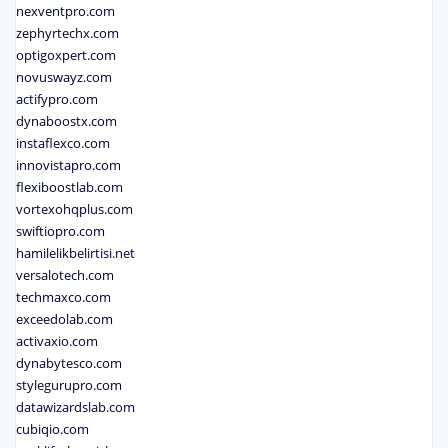
nexventpro.com
zephyrtechx.com
optigoxpert.com
novuswayz.com
actifypro.com
dynaboostx.com
instaflexco.com
innovistapro.com
flexiboostlab.com
vortexohqplus.com
swiftiopro.com
hamilelikbelirtisi.net
versalotech.com
techmaxco.com
exceedolab.com
activaxio.com
dynabytesco.com
stylegurupro.com
datawizardslab.com
cubiqio.com