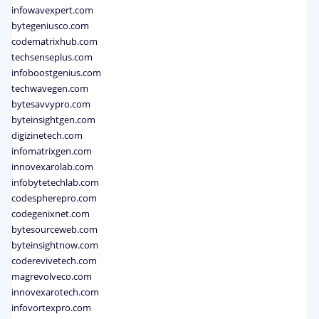
infowavexpert.com
bytegeniusco.com
codematrixhub.com
techsenseplus.com
infoboostgenius.com
techwavegen.com
bytesavvypro.com
byteinsightgen.com
digizinetech.com
infomatrixgen.com
innovexarolab.com
infobytetechlab.com
codespherepro.com
codegenixnet.com
bytesourceweb.com
byteinsightnow.com
coderevivetech.com
magrevolveco.com
innovexarotech.com
infovortexpro.com