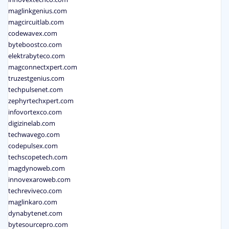
maglinkgenius.com
magcircuitlab.com
codewavex.com
byteboostco.com
elektrabyteco.com
magconnectxpert.com
truzestgenius.com
techpulsenet.com
zephyrtechxpert.com
infovortexco.com
digizinelab.com
techwavego.com
codepulsex.com
techscopetech.com
magdynoweb.com
innovexaroweb.com
techreviveco.com
maglinkaro.com
dynabytenet.com
bytesourcepro.com