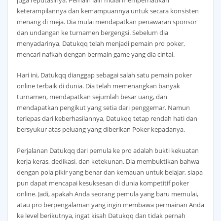
keterampilannya dan kemampuannya untuk secara konsisten
menang di meja. Dia mulai mendapatkan penawaran sponsor
dan undangan ke turnamen bergengsi. Sebelum dia
menyadarinya, Datukqq telah menjadi pemain pro poker,
mencari nafkah dengan bermain game yang dia cintai.
Hari ini, Datukqq dianggap sebagai salah satu pemain poker
online terbaik di dunia. Dia telah memenangkan banyak
turnamen, mendapatkan sejumlah besar uang, dan
mendapatkan pengikut yang setia dari penggemar. Namun
terlepas dari keberhasilannya, Datukqq tetap rendah hati dan
bersyukur atas peluang yang diberikan Poker kepadanya.
Perjalanan Datukqq dari pemula ke pro adalah bukti kekuatan
kerja keras, dedikasi, dan ketekunan. Dia membuktikan bahwa
dengan pola pikir yang benar dan kemauan untuk belajar, siapa
pun dapat mencapai kesuksesan di dunia kompetitif poker
online. Jadi, apakah Anda seorang pemula yang baru memulai,
atau pro berpengalaman yang ingin membawa permainan Anda
ke level berikutnya, ingat kisah Datukqq dan tidak pernah