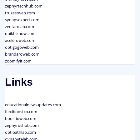
zephyrtechhub.com
truzestweb.com
synapsexpert.com
zentarolab.com
quikbiznow.com
xceleroweb.com
optigogoweb.com
brandaroweb.com
zoomifyit.com
Links
educationalnewsupdates.com
flexiboostco.com
boostioweb.com
zephyrushub.com
optipathlab.com
dynabytelab.com