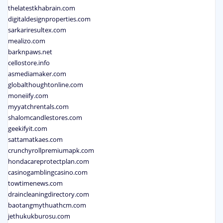
thelatestkhabrain.com
digitaldesignproperties.com
sarkariresultex.com
mealizo.com
barknpaws.net
cellostore.info
asmediamaker.com
globalthoughtonline.com
moneiify.com
myyatchrentals.com
shalomcandlestores.com
geekifyit.com
sattamatkaes.com
crunchyrollpremiumapk.com
hondacareprotectplan.com
casinogamblingcasino.com
towtimenews.com
draincleaningdirectory.com
baotangmythuathcm.com
jethukukburosu.com