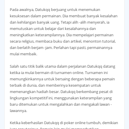
Pada awalnya, Datukqq berjuang untuk menemukan
kesuksesan dalam permainan. Dia membuat banyak kesalahan
dan kehilangan banyak uang. Tetapi alih -alih menyerah, ia
memutuskan untuk belajar dari kesalahannya dan
meningkatkan keterampilannya. Dia mempelajari permainan
secara religius, membaca buku dan artikel, menonton tutorial,
dan berlatih berjam -jam. Perlahan tapi pasti, permainannya
mulai membaik.
Salah satu titik balik utama dalam perjalanan Datukqq datang
ketika ia mulai bermain di turnamen online. Turnamen ini
memungkinkannya untuk bersaing dengan beberapa pemain
terbaik di dunia, dan memberinya kesempatan untuk
memenangkan hadiah besar. Datukqq berkembang pesat di
lingkungan kompetitif ini, menggunakan keterampilan yang
baru ditemukan untuk mengalahkan dan mengakali lawan -
lawannya.
Ketika keberhasilan Datukqq di poker online tumbuh, demikian
juga reputasinya. Pemain lain mulai memperhatikan