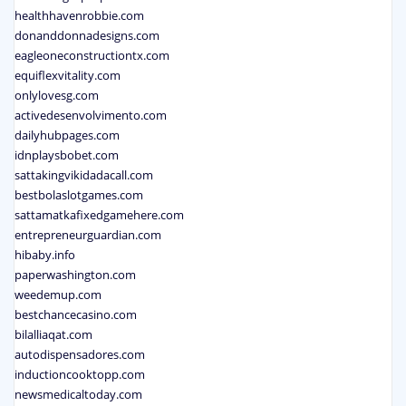
healthhavenrobbie.com
donanddonnadesigns.com
eagleoneconstructiontx.com
equiflexvitality.com
onlylovesg.com
activedesenvolvimento.com
dailyhubpages.com
idnplaysbobet.com
sattakingvikidadacall.com
bestbolaslotgames.com
sattamatkafixedgamehere.com
entrepreneurguardian.com
hibaby.info
paperwashington.com
weedemup.com
bestchancecasino.com
bilalliaqat.com
autodispensadores.com
inductioncooktopp.com
newsmedicaltoday.com