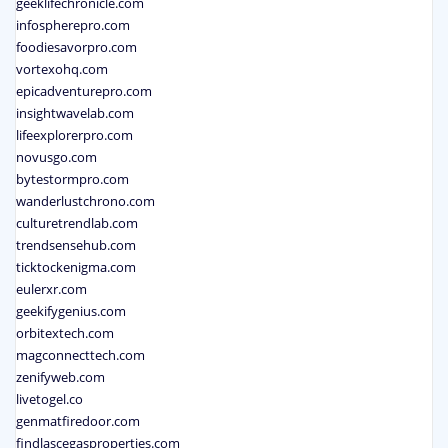
geeklifechronicle.com
infospherepro.com
foodiesavorpro.com
vortexohq.com
epicadventurepro.com
insightwavelab.com
lifeexplorerpro.com
novusgo.com
bytestormpro.com
wanderlustchrono.com
culturetrendlab.com
trendsensehub.com
ticktockenigma.com
eulerxr.com
geekifygenius.com
orbitextech.com
magconnecttech.com
zenifyweb.com
livetogel.co
genmatfiredoor.com
findlascegasproperties.com