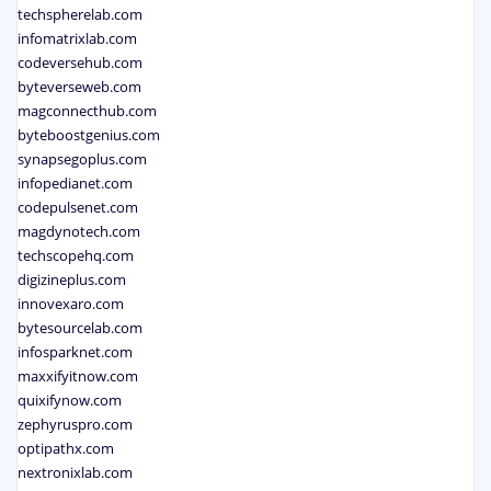
techspherelab.com
infomatrixlab.com
codeversehub.com
byteverseweb.com
magconnecthub.com
byteboostgenius.com
synapsegoplus.com
infopedianet.com
codepulsenet.com
magdynotech.com
techscopehq.com
digizineplus.com
innovexaro.com
bytesourcelab.com
infosparknet.com
maxxifyitnow.com
quixifynow.com
zephyruspro.com
optipathx.com
nextronixlab.com