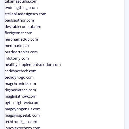
takamasoudia.com
twdoingthings.com
stellabluedesignsco.com
paulsauthor.com
desirablecodeful.com
flexigennet.com
heronameclub.com
medmarket.io
outdoortablez.com
infotomy.com
healthysupplementsolution.com
codespottech.com
techdynogo.com
magchronicle.com
digipediatech.com
maglinkitnow.com
byteinsightweb.com
magdynogenius.com
magsynapselab.com
techtronixgen.com
innovextechpro.com