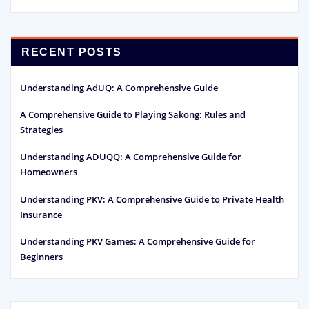
RECENT POSTS
Understanding AdUQ: A Comprehensive Guide
A Comprehensive Guide to Playing Sakong: Rules and
Strategies
Understanding ADUQQ: A Comprehensive Guide for
Homeowners
Understanding PKV: A Comprehensive Guide to Private Health
Insurance
Understanding PKV Games: A Comprehensive Guide for
Beginners