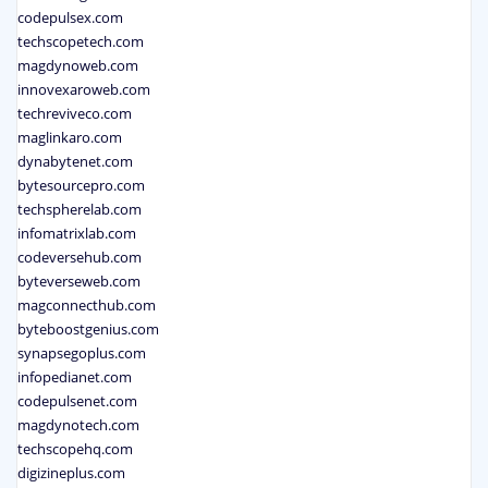
codepulsex.com
techscopetech.com
magdynoweb.com
innovexaroweb.com
techreviveco.com
maglinkaro.com
dynabytenet.com
bytesourcepro.com
techspherelab.com
infomatrixlab.com
codeversehub.com
byteverseweb.com
magconnecthub.com
byteboostgenius.com
synapsegoplus.com
infopedianet.com
codepulsenet.com
magdynotech.com
techscopehq.com
digizineplus.com