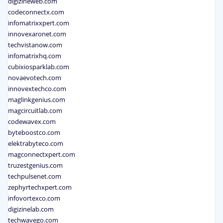
digizineweb.com
codeconnectx.com
infomatrixxpert.com
innovexaronet.com
techvistanow.com
infomatrixhq.com
cubixiosparklab.com
novaevotech.com
innovextechco.com
maglinkgenius.com
magcircuitlab.com
codewavex.com
byteboostco.com
elektrabyteco.com
magconnectxpert.com
truzestgenius.com
techpulsenet.com
zephyrtechxpert.com
infovortexco.com
digizinelab.com
techwavego.com