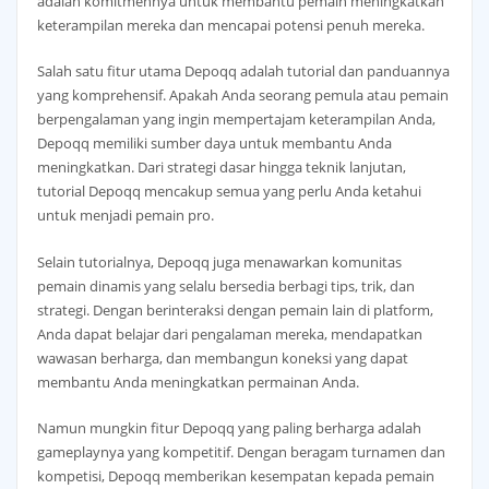
adalah komitmennya untuk membantu pemain meningkatkan
keterampilan mereka dan mencapai potensi penuh mereka.
Salah satu fitur utama Depoqq adalah tutorial dan panduannya
yang komprehensif. Apakah Anda seorang pemula atau pemain
berpengalaman yang ingin mempertajam keterampilan Anda,
Depoqq memiliki sumber daya untuk membantu Anda
meningkatkan. Dari strategi dasar hingga teknik lanjutan,
tutorial Depoqq mencakup semua yang perlu Anda ketahui
untuk menjadi pemain pro.
Selain tutorialnya, Depoqq juga menawarkan komunitas
pemain dinamis yang selalu bersedia berbagi tips, trik, dan
strategi. Dengan berinteraksi dengan pemain lain di platform,
Anda dapat belajar dari pengalaman mereka, mendapatkan
wawasan berharga, dan membangun koneksi yang dapat
membantu Anda meningkatkan permainan Anda.
Namun mungkin fitur Depoqq yang paling berharga adalah
gameplaynya yang kompetitif. Dengan beragam turnamen dan
kompetisi, Depoqq memberikan kesempatan kepada pemain