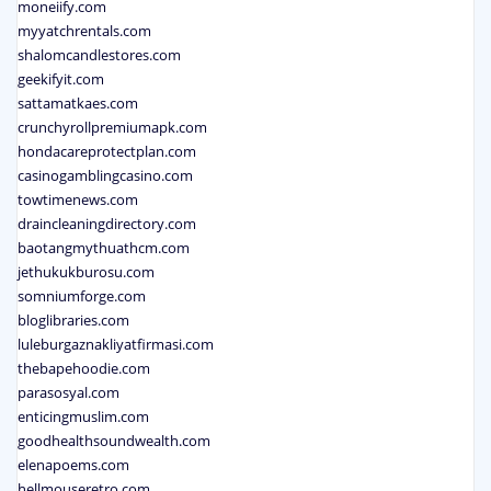
moneiify.com
myyatchrentals.com
shalomcandlestores.com
geekifyit.com
sattamatkaes.com
crunchyrollpremiumapk.com
hondacareprotectplan.com
casinogamblingcasino.com
towtimenews.com
draincleaningdirectory.com
baotangmythuathcm.com
jethukukburosu.com
somniumforge.com
bloglibraries.com
luleburgaznakliyatfirmasi.com
thebapehoodie.com
parasosyal.com
enticingmuslim.com
goodhealthsoundwealth.com
elenapoems.com
hellmouseretro.com