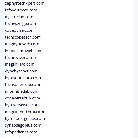
zephyrtechxpert.com
infovortexco.com
digizinelab.com
techwavego.com
codepulsex.com
techscopetech.com
magdynoweb.com
innovexaroweb.com
techreviveco.com
maglinkaro.com
dynabytenet.com
bytesourcepro.com
techspherelab.com
infomatrixlab.com
codeversehub.com
byteverseweb.com
magconnecthub.com
byteboostgenius.com
synapsegoplus.com
infopedianet.com