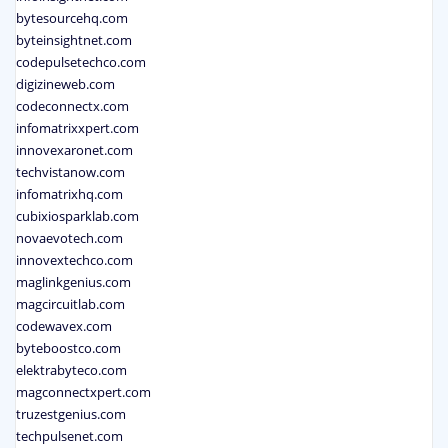
bytesourcehq.com
byteinsightnet.com
codepulsetechco.com
digizineweb.com
codeconnectx.com
infomatrixxpert.com
innovexaronet.com
techvistanow.com
infomatrixhq.com
cubixiosparklab.com
novaevotech.com
innovextechco.com
maglinkgenius.com
magcircuitlab.com
codewavex.com
byteboostco.com
elektrabyteco.com
magconnectxpert.com
truzestgenius.com
techpulsenet.com