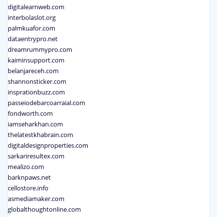
digitalearnweb.com
interbolaslot.org
palmkuafor.com
dataentrypro.net
dreamrummypro.com
kaiminsupport.com
belanjareceh.com
shannonsticker.com
insprationbuzz.com
passeiodebarcoarraial.com
fondworth.com
iamseharkhan.com
thelatestkhabrain.com
digitaldesignproperties.com
sarkariresultex.com
mealizo.com
barknpaws.net
cellostore.info
asmediamaker.com
globalthoughtonline.com