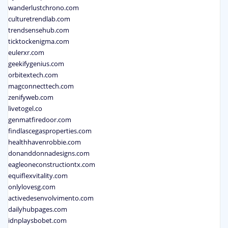
wanderlustchrono.com
culturetrendlab.com
trendsensehub.com
ticktockenigma.com
eulerxr.com
geekifygenius.com
orbitextech.com
magconnecttech.com
zenifyweb.com
livetogel.co
genmatfiredoor.com
findlascegasproperties.com
healthhavenrobbie.com
donanddonnadesigns.com
eagleoneconstructiontx.com
equiflexvitality.com
onlylovesg.com
activedesenvolvimento.com
dailyhubpages.com
idnplaysbobet.com