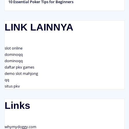
10 Essential Poker Tips for Beginners
LINK LAINNYA
slot online
dominoqq
dominoqq
daftar pkv games
demo slot mahjong
qq
situs pkv
Links
whymydoggy.com