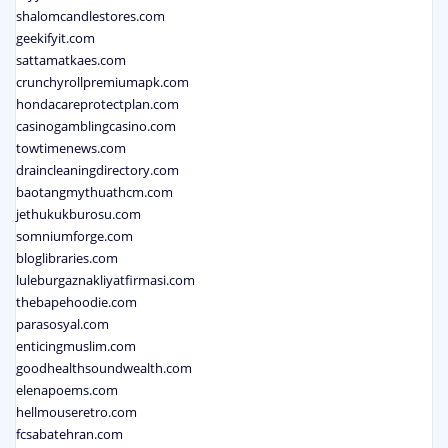
shalomcandlestores.com
geekifyit.com
sattamatkaes.com
crunchyrollpremiumapk.com
hondacareprotectplan.com
casinogamblingcasino.com
towtimenews.com
draincleaningdirectory.com
baotangmythuathcm.com
jethukukburosu.com
somniumforge.com
bloglibraries.com
luleburgaznakliyatfirmasi.com
thebapehoodie.com
parasosyal.com
enticingmuslim.com
goodhealthsoundwealth.com
elenapoems.com
hellmouseretro.com
fcsabatehran.com