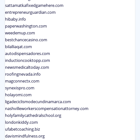
sattamatkafixedgamehere.com
entrepreneurguardian.com
hibaby.info
paperwashington.com
weedemup.com
bestchancecasino.com
bilalliaqat.com
autodispensadores.com
inductioncooktopp.com
newsmedicaltoday.com
roofingnevada.info
magconnectx.com
synexispro.com
holayomi.com
ligadeciclismodecundinamarca.com
nashvilleworkerscompensationattorney.com
holyfamilycathedralschool.org
londonkiddy.com
ufabetcoaching.biz
davismindfulness.org