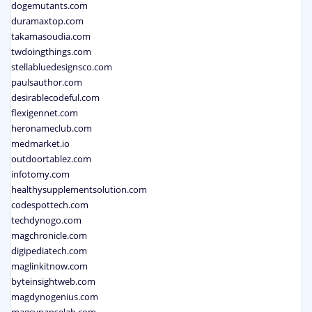
dogemutants.com
duramaxtop.com
takamasoudia.com
twdoingthings.com
stellabluedesignsco.com
paulsauthor.com
desirablecodeful.com
flexigennet.com
heronameclub.com
medmarket.io
outdoortablez.com
infotomy.com
healthysupplementsolution.com
codespottech.com
techdynogo.com
magchronicle.com
digipediatech.com
maglinkitnow.com
byteinsightweb.com
magdynogenius.com
magsynapselab.com