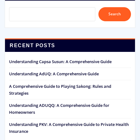
Search
RECENT POSTS
Understanding Capsa Susun: A Comprehensive Guide
Understanding AdUQ: A Comprehensive Guide
A Comprehensive Guide to Playing Sakong: Rules and
Strategies
Understanding ADUQQ: A Comprehensive Guide for
Homeowners
Understanding PKV: A Comprehensive Guide to Private Health
Insurance