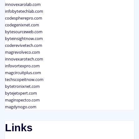
innovexarolab.com
infobytetechlab.com
codespherepro.com
codegenixnet.com
bytesourceweb.com
byteinsightnow.com
coderevivetech.com
magrevolveco.com
innovexarotech.com
infovortexpro.com
magcircuitplus.com
techscopeitnow.com
bytetronixnet.com
bytejetxpert.com
maginspectco.com
magdynogo.com
Links