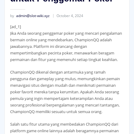
by
admin@slot-wiki.xyz
October 4, 2024
[ad_1]
Jika Anda seorang penggemar poker yang mencari pengalaman
bermain online yang mendebarkan, ChampionQQ adalah
jawabannya. Platform ini dirancang dengan
mempertimbangkan pecinta poker, menawarkan beragam
permainan dan fitur yang memenuhi setiap tingkat keahlian.
ChampionQQ dikenal dengan antarmuka yang ramah
pengguna dan gameplay yang mulus, memungkinkan pemain
menavigasi situs dengan mudah dan menikmati permainan
poker favorit mereka tanpa kerumitan. Apakah Anda seorang
pemula yang ingin mempertajam keterampilan Anda atau
seorang profesional berpengalaman yang mencari tantangan,
ChampionQQ memiliki sesuatu untuk semua orang.
Salah satu fitur utama yang membedakan ChampionQQ dari
platform game online lainnya adalah beragamnya permainan