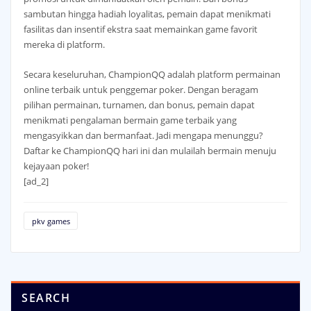
sambutan hingga hadiah loyalitas, pemain dapat menikmati
fasilitas dan insentif ekstra saat memainkan game favorit
mereka di platform.
Secara keseluruhan, ChampionQQ adalah platform permainan
online terbaik untuk penggemar poker. Dengan beragam
pilihan permainan, turnamen, dan bonus, pemain dapat
menikmati pengalaman bermain game terbaik yang
mengasyikkan dan bermanfaat. Jadi mengapa menunggu?
Daftar ke ChampionQQ hari ini dan mulailah bermain menuju
kejayaan poker!
[ad_2]
pkv games
SEARCH