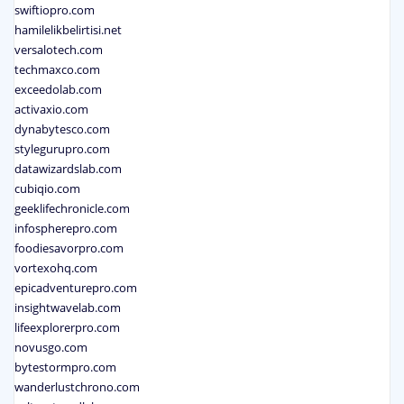
swiftiopro.com
hamilelikbelirtisi.net
versalotech.com
techmaxco.com
exceedolab.com
activaxio.com
dynabytesco.com
stylegurupro.com
datawizardslab.com
cubiqio.com
geeklifechronicle.com
infospherepro.com
foodiesavorpro.com
vortexohq.com
epicadventurepro.com
insightwavelab.com
lifeexplorerpro.com
novusgo.com
bytestormpro.com
wanderlustchrono.com