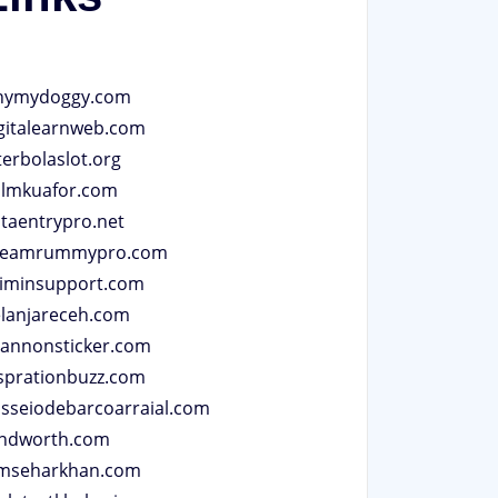
hymydoggy.com
gitalearnweb.com
terbolaslot.org
lmkuafor.com
taentrypro.net
reamrummypro.com
iminsupport.com
lanjareceh.com
annonsticker.com
sprationbuzz.com
sseiodebarcoarraial.com
ndworth.com
amseharkhan.com