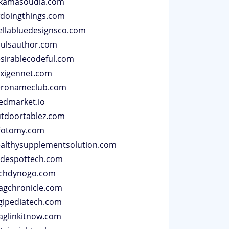
kamasoudia.com
doingthings.com
ellabluedesignsco.com
ulsauthor.com
sirablecodeful.com
exigennet.com
eronameclub.com
dmarket.io
tdoortablez.com
fotomy.com
althysupplementsolution.com
despottech.com
echdynogo.com
gchronicle.com
gipediatech.com
glinkitnow.com