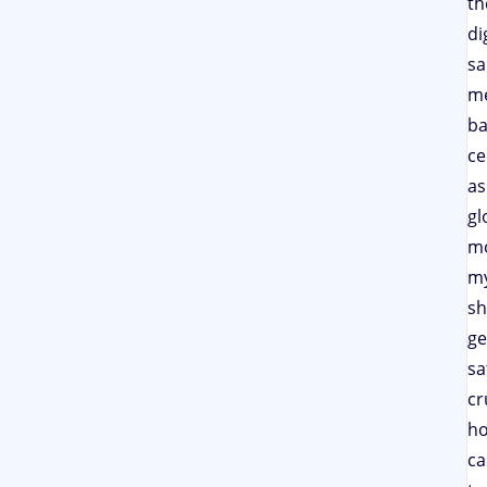
th
di
sa
me
ba
ce
a
gl
mo
my
sh
ge
sa
cr
ho
ca