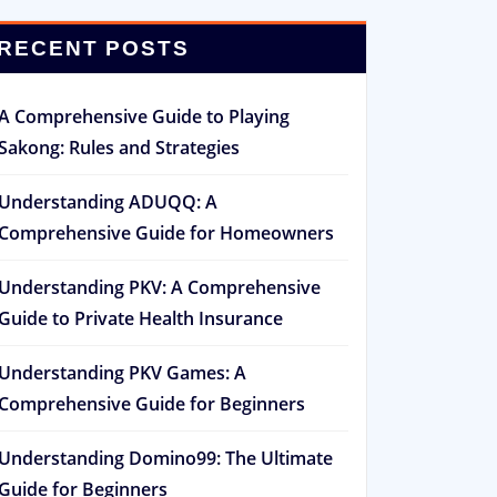
RECENT POSTS
A Comprehensive Guide to Playing
Sakong: Rules and Strategies
Understanding ADUQQ: A
Comprehensive Guide for Homeowners
Understanding PKV: A Comprehensive
Guide to Private Health Insurance
Understanding PKV Games: A
Comprehensive Guide for Beginners
Understanding Domino99: The Ultimate
Guide for Beginners