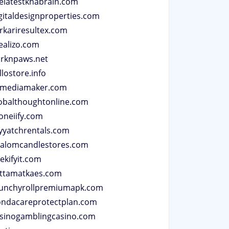
elatestkhabrain.com
gitaldesignproperties.com
rkariresultex.com
alizo.com
rknpaws.net
llostore.info
smediamaker.com
obalthoughtonline.com
neiify.com
yatchrentals.com
alomcandlestores.com
ekifyit.com
ttamatkaes.com
unchyrollpremiumapk.com
ndacareprotectplan.com
sinogamblingcasino.com