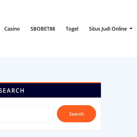
Casino
SBOBET88
Togel
Situs Judi Online
SEARCH
Search