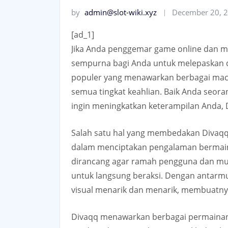
by
admin@slot-wiki.xyz
December 20, 
[ad_1]
Jika Anda penggemar game online dan m
sempurna bagi Anda untuk melepaskan di
populer yang menawarkan berbagai ma
semua tingkat keahlian. Baik Anda seor
ingin meningkatkan keterampilan Anda, 
Salah satu hal yang membedakan Divaqq d
dalam menciptakan pengalaman bermain
dirancang agar ramah pengguna dan mu
untuk langsung beraksi. Dengan antarm
visual menarik dan menarik, membuatn
Divaqq menawarkan berbagai permainan,