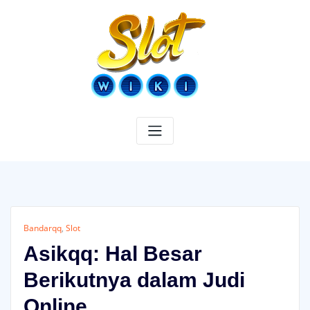
Skip
to
content
Bandarqq
,
Slot
Asikqq: Hal Besar
Berikutnya dalam Judi
Online