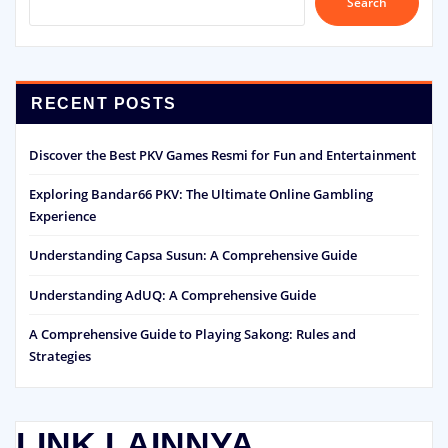
Search
RECENT POSTS
Discover the Best PKV Games Resmi for Fun and Entertainment
Exploring Bandar66 PKV: The Ultimate Online Gambling
Experience
Understanding Capsa Susun: A Comprehensive Guide
Understanding AdUQ: A Comprehensive Guide
A Comprehensive Guide to Playing Sakong: Rules and
Strategies
LINK LAINNYA