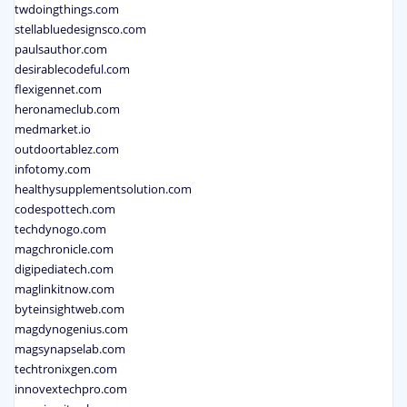
twdoingthings.com
stellabluedesignsco.com
paulsauthor.com
desirablecodeful.com
flexigennet.com
heronameclub.com
medmarket.io
outdoortablez.com
infotomy.com
healthysupplementsolution.com
codespottech.com
techdynogo.com
magchronicle.com
digipediatech.com
maglinkitnow.com
byteinsightweb.com
magdynogenius.com
magsynapselab.com
techtronixgen.com
innovextechpro.com