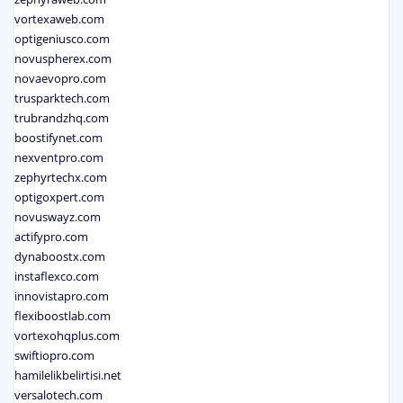
vortexaweb.com
optigeniusco.com
novuspherex.com
novaevopro.com
trusparktech.com
trubrandzhq.com
boostifynet.com
nexventpro.com
zephyrtechx.com
optigoxpert.com
novuswayz.com
actifypro.com
dynaboostx.com
instaflexco.com
innovistapro.com
flexiboostlab.com
vortexohqplus.com
swiftiopro.com
hamilelikbelirtisi.net
versalotech.com