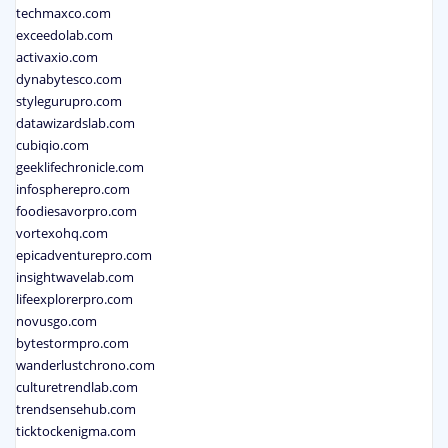
techmaxco.com
exceedolab.com
activaxio.com
dynabytesco.com
stylegurupro.com
datawizardslab.com
cubiqio.com
geeklifechronicle.com
infospherepro.com
foodiesavorpro.com
vortexohq.com
epicadventurepro.com
insightwavelab.com
lifeexplorerpro.com
novusgo.com
bytestormpro.com
wanderlustchrono.com
culturetrendlab.com
trendsensehub.com
ticktockenigma.com