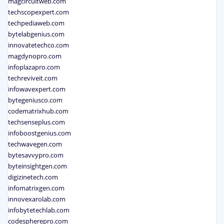
magcircuitweb.com
techscopexpert.com
techpediaweb.com
bytelabgenius.com
innovatetechco.com
magdynopro.com
infoplazapro.com
techreviveit.com
infowavexpert.com
bytegeniusco.com
codematrixhub.com
techsenseplus.com
infoboostgenius.com
techwavegen.com
bytesavvypro.com
byteinsightgen.com
digizinetech.com
infomatrixgen.com
innovexarolab.com
infobytetechlab.com
codespherepro.com