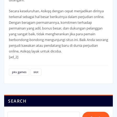
Secara keseluruhan, Asikqq dengan cepat menjadikan dirinya
terkenal sebagai hal besar berikutnya dalam perjudian online.
Dengan beragam permainannya, komitmen terhadap
permainan yang adil, bonus besar, dan dukungan pelanggan
yang sangat baik, tidak mengherankan jika para pemain
berbondong-bondong mengunjungi situs ini. Baik Anda seorang
penjudi kawakan atau pendatang baru di dunia perjudian
online, Asikqq layak untuk dicoba.
[ad_2]
pkv games
slot
SEARCH