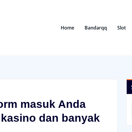
Home
Bandarqq
Slot
orm masuk Anda
 kasino dan banyak