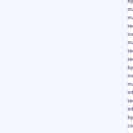
by
m
m
te
in
ma
te
te
by
in
m
in
te
in
by
co