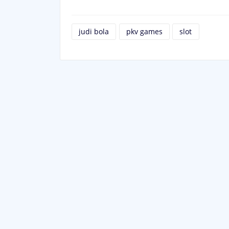
judi bola
pkv games
slot