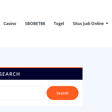
Casino
SBOBET88
Togel
Situs Judi Online
SEARCH
Search