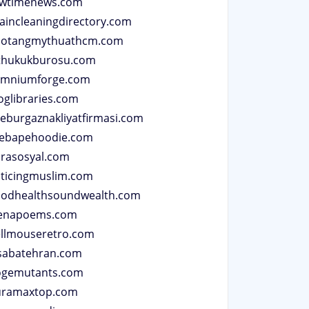
owtimenews.com
aincleaningdirectory.com
aotangmythuathcm.com
thukukburosu.com
omniumforge.com
oglibraries.com
leburgaznakliyatfirmasi.com
ebapehoodie.com
rasosyal.com
ticingmuslim.com
odhealthsoundwealth.com
lenapoems.com
llmouseretro.com
sabatehran.com
ogemutants.com
uramaxtop.com